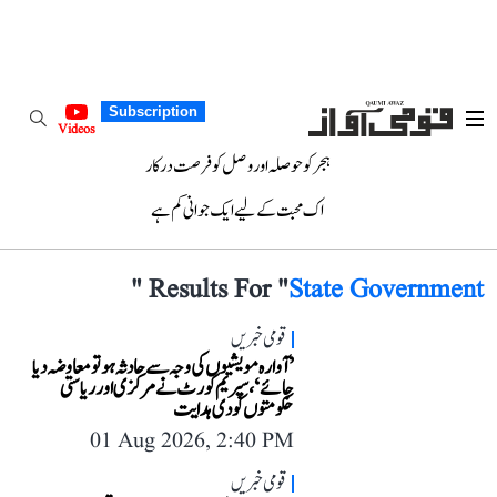
Subscription
Videos
ہجر کو حوصلہ اور وصل کو فرصت درکار
اک محبت کے لیے ایک جوانی کم ہے
"
Results For "
State Government
قومی خبریں
’آوارہ مویشیوں کی وجہ سے حادثہ ہو تو معاوضہ دیا
جائے‘، سپریم کورٹ نے مرکزی اور ریاستی
حکومتوں کو دی ہدایت
01 Aug 2026, 2:40 PM
قومی خبریں