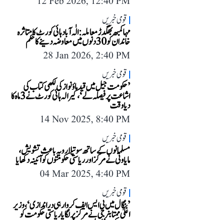
12 Feb 2026, 12:40 PM
قومی خبریں
مہاکمبھ بھگدڑ معاملہ: الٰہ آباد ہائی کورٹ کا متاثرہ
خاندان کو 30 دنوں میں معاوضہ دینے کا حکم
28 Jan 2026, 2:40 PM
قومی خبریں
’حکومت جیل میں قید ماؤنواز کی لکھی کتاب کی
اشاعت پر فیصلہ لے‘، کیرالہ ہائی کورٹ نے 3 ماہ کا
دیا وقت
14 Nov 2025, 8:40 PM
قومی خبریں
مسلمانوں کے ساتھ سوتیلا رویہ باعث تشویش،
مایاوتی نے مرکز اور ریاستی حکومتوں کو آئینہ دکھایا
04 Mar 2025, 4:40 PM
قومی خبریں
’بنگال میں بی ایس ایف کروا رہی دراندازی‘، وزیر
اعلیٰ ممتا بنرجی نے مرکز پر لگایا ریاستی حکومت کو