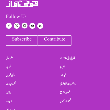
Follow Us
Subscribe
Contribute
آئی پی ایل 2026
صفحہ اول
انٹرویو
خبریں
شہرنامہ
عالمی خبریں
سائنس اینڈ ٹیکنالوجی
فکر و خیالات
فلم اور تفریح
ویڈیوز
تعلیم اور کیریر
ادبیات
پریس ریلیز