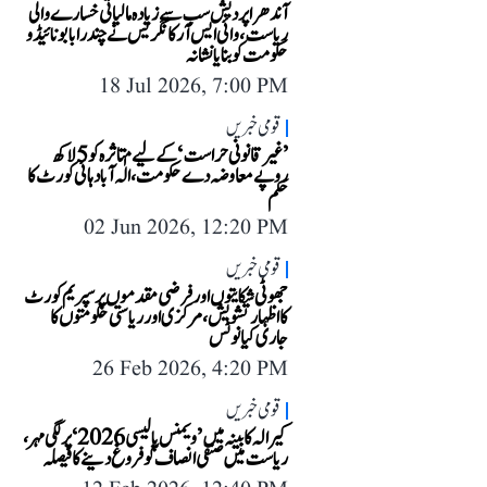
آندھرا پردیش سب سے زیادہ مالیاتی خسارے والی
ریاست، وائی ایس آر کانگریس نے چندرابابو نائیڈو
حکومت کو بنایا نشانہ
18 Jul 2026, 7:00 PM
قومی خبریں
’غیر قانونی حراست‘ کے لیے متاثرہ کو 5 لاکھ
روپے معاوضہ دے حکومت، الٰہ آباد ہائی کورٹ کا
حکم
02 Jun 2026, 12:20 PM
قومی خبریں
جھوٹی شکایتوں اور فرضی مقدموں پر سپریم کورٹ
کا اظہار تشویش، مرکزی اور ریاستی حکومتوں کا
جاری کیا نوٹس
26 Feb 2026, 4:20 PM
قومی خبریں
کیرالہ کابینہ میں ’ویمنس پالیسی 2026‘ پر لگی مہر،
ریاست میں صنفی انصاف کو فروغ دینے کا فیصلہ