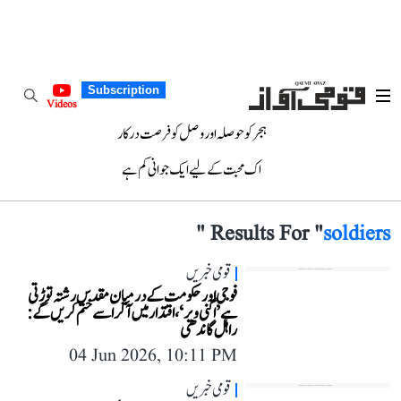
Subscription
Videos
ہجر کو حوصلہ اور وصل کو فرصت درکار
اک محبت کے لیے ایک جوانی کم ہے
"
Results For "
soldiers
قومی خبریں
فوجی اور حکومت کے درمیان مقدس رشتہ توڑتی
ہے ’اگنی ویر‘، اقتدار میں آ کر اسے ختم کریں گے:
راہل گاندھی
04 Jun 2026, 10:11 PM
قومی خبریں