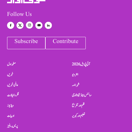
Follow Us
Subscribe
Contribute
آئی پی ایل 2026
صفحہ اول
انٹرویو
خبریں
شہرنامہ
عالمی خبریں
سائنس اینڈ ٹیکنالوجی
فکر و خیالات
فلم اور تفریح
ویڈیوز
تعلیم اور کیریر
ادبیات
پریس ریلیز