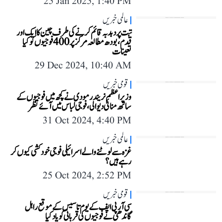
25 Jan 2025, 1:40 PM
عالمی خبریں
تبت پر دبدبہ قائم کرنے کی طرف چین کا ایک اور
قدم، بودھ مطالعہ مرکز پر 400 فوجیوں کو کیا
تعینات
29 Dec 2024, 10:40 AM
قومی خبریں
وزیر اعظم نریندر مودی نے کچھ میں فوجیوں کے
ساتھ منائی دیوالی، فوجی لباس میں آئے نظر
31 Oct 2024, 4:40 PM
عالمی خبریں
غزہ سے لوٹنے والے اسرائیلی فوجی خودکشی کیوں کر
رہے ہیں؟
25 Oct 2024, 2:52 PM
قومی خبریں
سی آر پی ایف کے یوم تاسیس کے موقع راہل
گاندھی نے فوجیوں کی قربانی کو یاد کیا