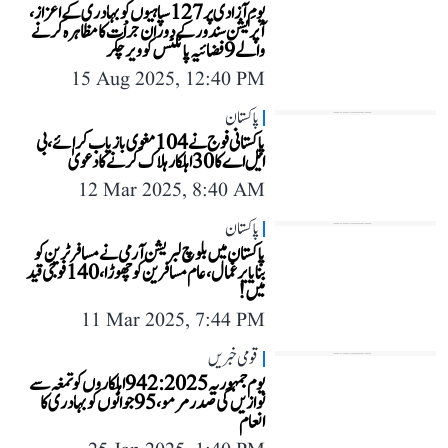
یومِ آزادی پر 127 سپاہیوں کو بہادری کے اعزاز،
آپریشن سندور کے دوران جراْت کا مظاہرہ کرنے
والے 9 فضائیہ پائلٹس کو ویر چکر
15 Aug 2025, 12:40 PM
پاکستان
پاکستانی فوج نے 104 مغوی بازیاب کرائے، بی
ایل اے کا 30 اہلکار ہلاک کرنے کا دعویٰ
12 Mar 2025, 8:40 AM
پاکستان
پاکستان میں بلوچ لبریشن آرمی نے مسافر ٹرین کو
بنایا یرغمال، عام مسافرین کو چھوڑا، 140 فوجی قید
میں!
11 Mar 2025, 7:44 PM
قومی خبریں
یوم جمہوریہ 2025: 942 اہلکاروں کو تمغہ سے
نوازیں گی صدر مرمو، 95 جوانوں کو بہادری کا
انعام