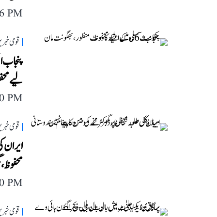
06 PM
قومی خبری
لیے محف
10 PM
قومی خبری
ایران کی
محفوظ، 
40 PM
قومی خبری