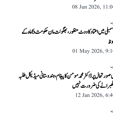
08 Jun 2026, 11:
ں
پنجاب اسمبلی میں اعتماد کا ووٹ منظور، بھگونت مان حکومت 6 ماہ کے
وظ
01 May 2026, 9:
ں
 صورتحال پر ڈاکٹر محمد مومن کا پیغام، ہندوستانی میڈیکل طلبہ
گھبرانے کی ضرورت نہیں
12 Jan 2026, 6:
ں