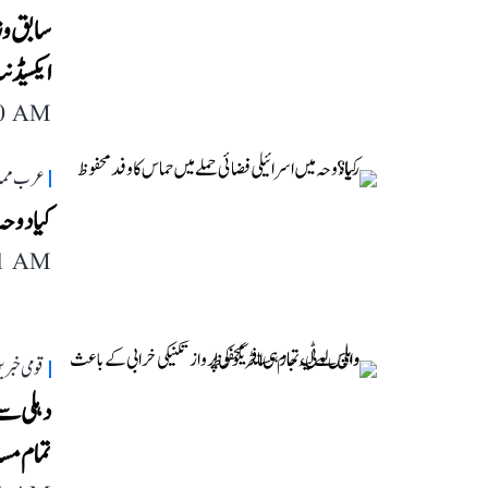
سابق وز
ایکسیڈنٹ
40 AM
عرب مما
کیا دوحہ
11 AM
قومی خبری
دہلی سے 
تمام مسا