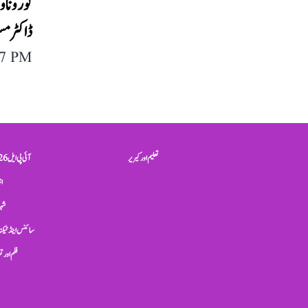
ڈاکٹر م
07 PM
تعلیم اور کیریر
آئی پی ایل 2026
ان
شہر
سائنس اینڈ ٹیکن
فلم اور 