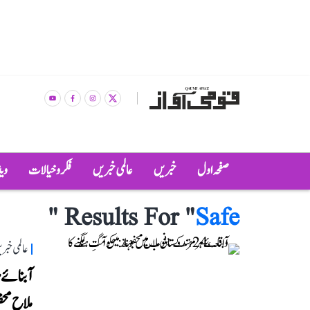
صفحہ اول
خبریں
عالمی خبریں
فکر و خیالات
وی
"
Results For "
Safe
عالمی خبر
ملاح مح