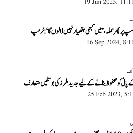
19 Jun 2025, 11:
لک
مپ پر پھر حملہ، ’میں کبھی ہتھیار نہیں ڈالوں گا‘:ٹرمپ
16 Sep 2024, 8:
لک
 پانی کو محفوظ بنانے کے لیے جدید طرز کی بوتلیں متعارف
25 Feb 2023, 5:
ں