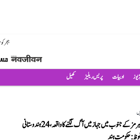
ہجر کو
ڈیوز
ادبیات
پریس ریلیز
کھیل
یں
آبنائے ہرمز کے جنوب میں جہاز میں آگ لگنے کا واقعہ، 24 ہندوستانی
فوظ: حکومتِ ہند