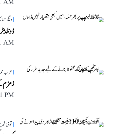
11 AM
دیگر مما
ڈونلڈ ٹر
11 AM
عرب مما
زمزم کے
11 PM
قومی خبری