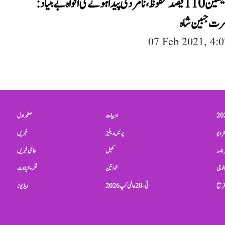
کورونا ویکسین 110 فیصد محفوظ، نامردی پیدا ہونے کی افواہ بے بنیاد:
سرت جبین شاہ
07 Feb 2021, 4:
ادبیات
صفحہ اول
ٹرویو
پریس ریلیز
خبریں
نامہ
کھیل
عالمی خبریں
الوجی
خواتین
فکر و خیالات
تفریح
ٹی-20 عالمی کپ 2026
ویڈیوز