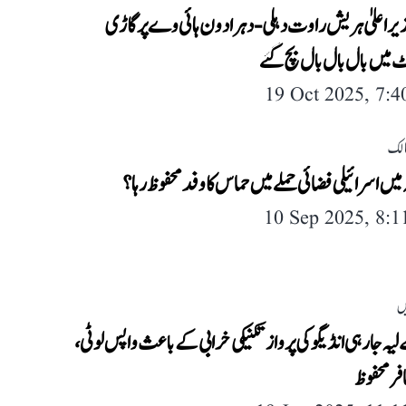
یر اعلیٰ ہریش راوت دہلی- دہرا دون ہائی وے پر گاڑی
 میں بال بال بال بچ گئے
19 Oct 2025, 7:
لک
 میں اسرائیلی فضائی حملے میں حماس کا وفد محفوظ رہا ؟
10 Sep 2025, 8:
ں
لیہ جا رہی انڈیگو کی پرواز تکنیکی خرابی کے باعث واپس لوٹی،
فر محفوظ