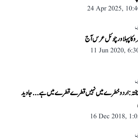
24 Apr 2025, 10:
ں
رو کا پہلا ورچوئل عرس آج
11 Jun 2020, 6:
ں
تہ: اردو خطرے میں نہیں قطرے قطرے میں ہے... جاوید
16 Dec 2018, 1:
ں