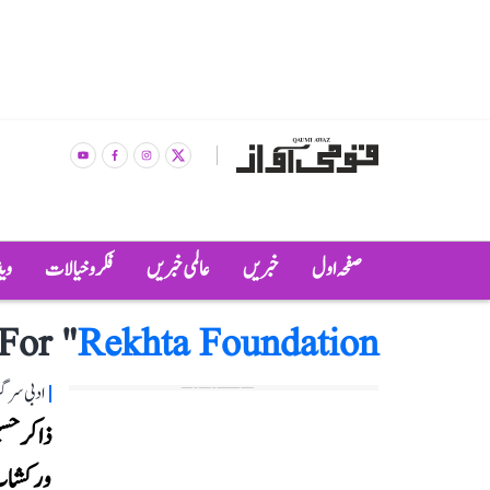
صفحہ اول
خبریں
عالمی خبریں
فکر و خیالات
وی
For "
Rekhta Foundation
ادبی سرگ
ذاکر حس
ورکشاپ ک