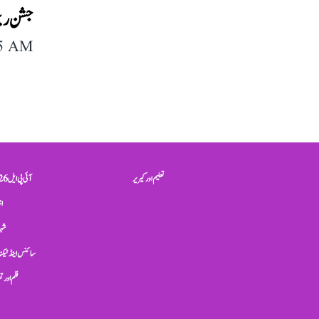
جشن ریخت
05 AM
تعلیم اور کیریر
آئی پی ایل 2026
ان
شہر
سائنس اینڈ ٹیکن
فلم اور 