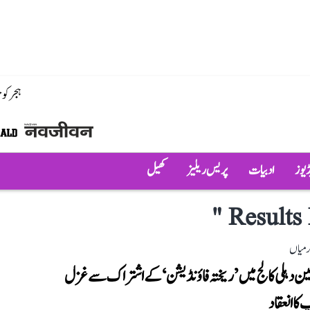
ہجر کو
ڈیوز
ادبیات
پریس ریلیز
کھیل
"
Results 
رمیاں
ین دہلی کالج میں ’ریختہ فاؤنڈیشن‘ کے اشتراک سے غزل
ا انعقاد