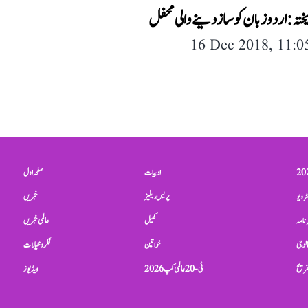
ہ: اردو زبان کو ساز دینے والی محفل
16 Dec 2018, 11:
ادبیات
صفحہ اول
ٹرویو
پریس ریلیز
خبریں
نامہ
کھیل
عالمی خبریں
الوجی
خواتین
فکر و خیالات
تفریح
ٹی-20 عالمی کپ 2026
ویڈیوز