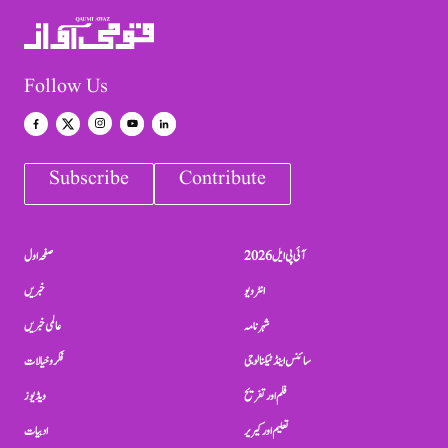
Follow Us
Subscribe
Contribute
آئی پی ایل 2026
صفحہ اول
انٹرویو
خبریں
شہرنامہ
عالمی خبریں
سائنس اینڈ ٹیکنالوجی
فکر و خیالات
فلم اور تفریح
ویڈیوز
تعلیم اور کیریر
ادبیات