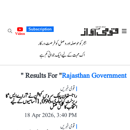
Subscription
Videos
ہجر کو حوصلہ اور وصل کو فرصت درکار
اک محبت کے لیے ایک جوانی کم ہے
"
Results For "
Rajasthan Government
قومی خبریں
راجستھان پبلک سروس کمیشن نے ’آر اے ایس‘ کا
ریزلٹ کیا جاری، 1,096 آسامیوں کے لیے
انتخاب کا عمل مکمل
18 Apr 2026, 3:40 PM
قومی خبریں