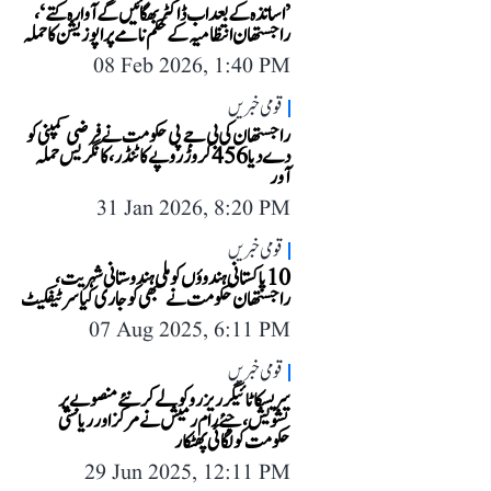
’اساتذہ کے بعد اب ڈاکٹر بھگائیں گے آوارہ کتے‘،
راجستھان انتظامیہ کے حکم نامے پر اپوزیشن کا حملہ
08 Feb 2026, 1:40 PM
قومی خبریں
راجستھان کی بی جے پی حکومت نے فرضی کمپنی کو
دے دیا 456 کروڑ روپے کا ٹنڈر، کانگریس حملہ
آور
31 Jan 2026, 8:20 PM
قومی خبریں
10 پاکستانی ہندوؤں کو ملی ہندوستانی شہریت،
راجستھان حکومت نے سبھی کو جاری کیا سرٹیفکیٹ
07 Aug 2025, 6:11 PM
قومی خبریں
سریسکا ٹائیگر ریزرو کو لے کر نئے منصوبے پر
تشویش، جئے رام رمیش نے مرکز اور ریاستی
حکومت کو لگائی پھٹکار
29 Jun 2025, 12:11 PM