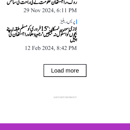
روک، راجستھان حکومت نے لی راحت کی سانس
29 Nov 2024, 6:11 PM
پریس ریلیز
لازمی سوریہ نمسکار: ’15 فروری کو مسلم طبقہ اپنے
بچوں کو اسکول نہ بھیجیں‘، جمعیۃ علماء راجستھان کی
اپیل
12 Feb 2024, 8:42 PM
Load more
ADVERTISEMENT