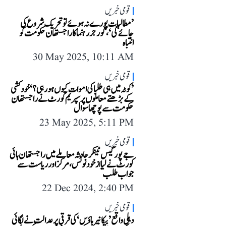
قومی خبریں
’مطالبات پورے نہ ہوئے تو تحریک شروع کی
جائے گی‘، گورجر رہنما کا راجستھان حکومت کو
انتباہ
30 May 2025, 10:11 AM
قومی خبریں
’کوٹہ میں ہی طلبا کی اموات کیوں ہو رہی؟‘ خودکشی
کے بڑھتے معاملوں پر سپریم کورٹ نے راجستھان
حکومت سے پوچھا سوال
23 May 2025, 5:11 PM
قومی خبریں
جے پور گیس ٹینکر حادثہ معاملے میں راجستھان ہائی
کورٹ نے لیا از خود نوٹس، مرکز اور ریاست سے
جواب طلب
22 Dec 2024, 2:40 PM
قومی خبریں
دہلی واقع ’بیکانیر ہاؤس‘ کی قرقی پر عدالت نے لگائی