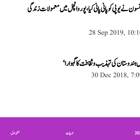
سون نے یوپی کو پانی پانی کیا، پوروانچل میں معمولات زندگی
28 Sep 2019, 10:
ل ہندوستان کی تہذیب و ثقافت کا گہوارا‘
30 Dec 2018, 7:
ادبیات
صفحہ اول