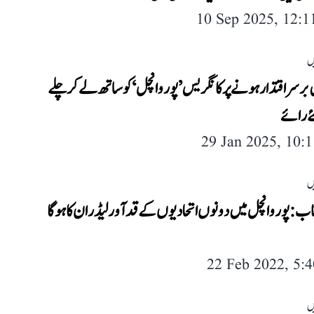
10 Sep 2025, 12:
ں
 برسراقتدار ہونے پر کانگریس ’پوروانچل‘ کو ساتھ لے کر چلے
ے رائے
29 Jan 2025, 10:
ں
خاب: پوروانچل میں دونوں اتحادیوں کے قدآور لیڈران کا ہوگا
22 Feb 2022, 5:
ں