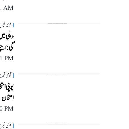
11 AM
قومی خبری
دہلی میں
گی: اجئ
11 PM
قومی خبری
یوپی انت
امتحان
40 PM
قومی خبری