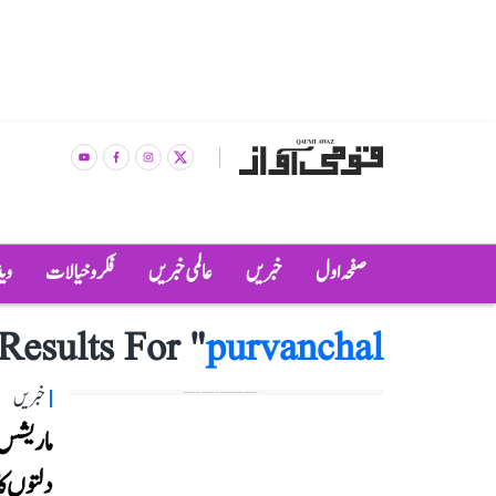
صفحہ اول
خبریں
عالمی خبریں
فکر و خیالات
وی
Results For "
purvanchal
خبریں
دلتوں ک