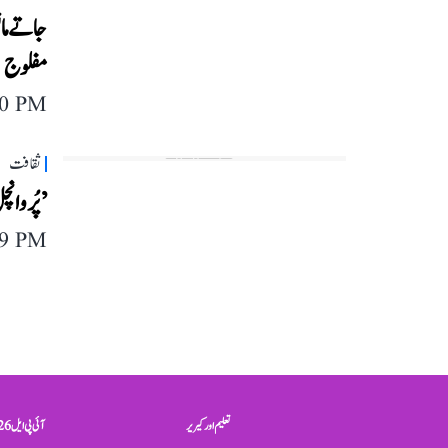
جاتے مان
مفلوج
10 PM
ثقافت
’پُروانچ
09 PM
تعلیم اور کیریر
آئی پی ایل 2026