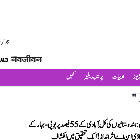
ہجر کو
ڈیوز
ادبیات
پریس ریلیز
کھیل
"
ماریشس: ہندوستانیوں کی کُل آبادی کے 55 فیصد پر یوپی-بہار کے
ا ڈی این اے اثرانداز! ایک تحقیق میں انکشاف