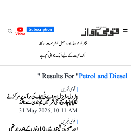
Subscription
Videos
ہجر کو حوصلہ اور وصل کو فرصت درکار
اک محبت کے لیے ایک جوانی کم ہے
"
Results For "
Petrol and Diesel
قومی خبریں
پٹرول، ڈیزل اور اے ٹی ایف کی برآمد پر مرکز نے
لگایا نیا چارج، نئی شرحیں یکم جون سے نافذ
31 May 2026, 10:11 AM
قومی خبریں
ایندھن کی قیمتوں میں 10 دنوں کے اندر چوتھی