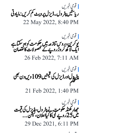
قومی خبریں
ریاستیں پٹرول۔ڈیزل پر ویٹ کم کریں: مایاوتی
22 May 2022, 8:40 PM
قومی خبریں
یوکرین -روس تنازعہ میں حکومت کوہو سکتا ہے
ایک لاکھ کروڑ روپے کے محصولات کا نقصان
26 Feb 2022, 7:11 AM
قومی خبریں
پٹرول اور ڈیزل کی قیمتیں 109ویں دن بھی
مستحکم
21 Feb 2022, 1:40 PM
قومی خبریں
جھارکھنڈ حکومت نے پٹرول-ڈیزل کی قیمت
میں 25 روپے کمی کا کیا اعلان، لیکن...
29 Dec 2021, 6:11 PM