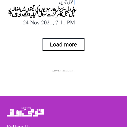
قومی خبریں
پٹرول-ڈیزل اور سبزیوں کی قیمتوں میں اضافہ پر
کپل سبل کا مرکز سے سوال ’کیا یہ اچھے دن ہیں؟‘
24 Nov 2021, 7:11 PM
Load more
ADVERTISEMENT