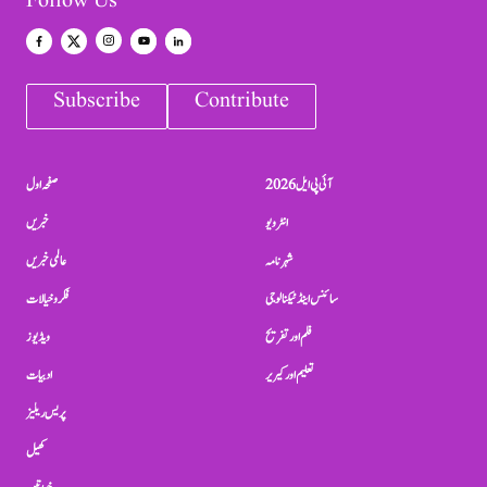
Follow Us
Subscribe
Contribute
آئی پی ایل 2026
صفحہ اول
انٹرویو
خبریں
شہرنامہ
عالمی خبریں
سائنس اینڈ ٹیکنالوجی
فکر و خیالات
فلم اور تفریح
ویڈیوز
تعلیم اور کیریر
ادبیات
پریس ریلیز
کھیل