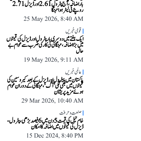
بار اضافہ، آج پٹرول 2.61 اور ڈیزل 2.71
روپئے فی لیٹر ہوا مہنگا
25 May 2026, 8:40 AM
قومی خبریں
ایک ہفتے میں دوسری بار پٹرول اور ڈیزل کی قیمتوں
میں بڑا اضافہ، مہنگائی کی کاری ضرب سے عوام بے
حال
19 May 2026, 9:11 AM
عالمی خبریں
پاکستان میں پیٹرول اور ڈیزل کے بعد کیروسین کی
قیمتوں میں بھی لگی ’آگ‘، مہنگائی کے دوران عوام
ہوئے مزید پریشان
29 Mar 2026, 10:40 AM
صنعت و حرفت
خام تیل کی قیمت 5 دن میں 6 فیصد بڑھی، پٹرول-
ڈیزل کی قیمتوں میں اضافہ کا امکان
15 Dec 2024, 8:40 PM