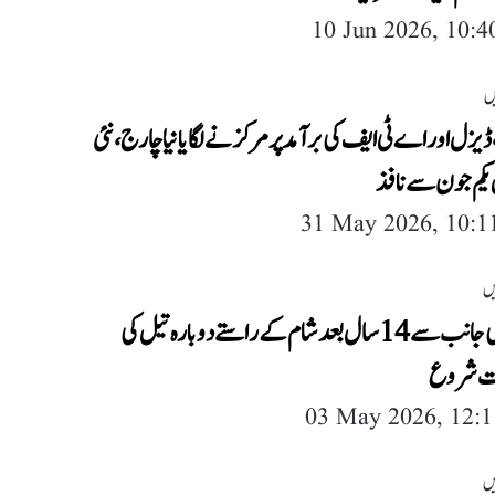
10 Jun 2026, 10:
ں
یزل اور اے ٹی ایف کی برآمد پر مرکز نے لگایا نیا چارج، نئی
کم جون سے نافذ
31 May 2026, 10:
یں
عراق کی جانب سے 14 سال بعد شام کے راستے دوبارہ تیل کی
ت شروع
03 May 2026, 12:
یں