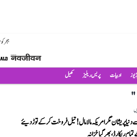
ہجر کو
ڈیوز
ادبیات
پریس ریلیز
کھیل
یں
نیا پریشان مگر امریکہ مالا مال! تیل فروخت کر کے توڑ دیئے
 تمام ریکارڈ، بھر گیا خزانہ