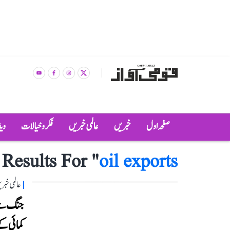
صفحہ اول
خبریں
عالمی خبریں
فکر و خیالات
وی
"
Results For "
oil exports
عالمی خبر
جنگ سے د
کمائی کے