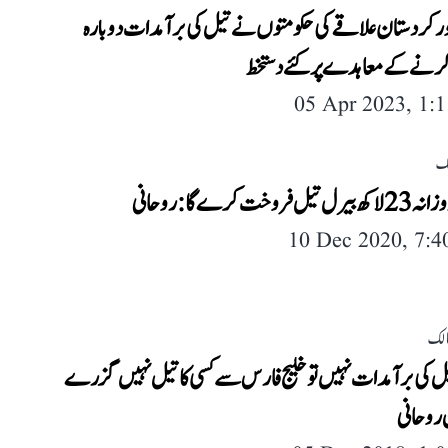
ر کردستان علاقے کی حکومتوں نے تیل کی برآمدات دوبارہ
نے کے معاہدے پر کئے دستخط
05 Apr 2023, 1:
لک
 فروخت کرے گا: روحانی
10 Dec 2020, 7:
لک
تیل کی برآمدات نہیں تو خلیج فارس سے کسی کا تیل نہیں گزرے
 روحانی