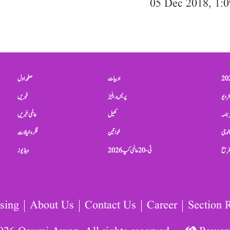
05 Dec 2018, 1:
ادبیات
صفحہ اول
ٹرویو
پریس ریلیز
خبریں
نامہ
کھیل
عالمی خبریں
الوجی
خواتین
فکر و خیالات
تفریح
ٹی-20 عالمی کپ 2026
ویڈیوز
sing
About Us
Contact Us
Career
Section 