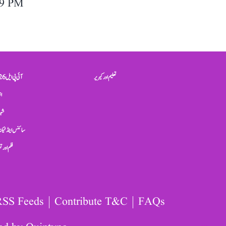
09 PM
تعلیم اور کیریر
آئی پی ایل 2026
ان
شہر
سائنس اینڈ ٹیکن
فلم اور 
RSS Feeds
Contribute T&C
FAQs