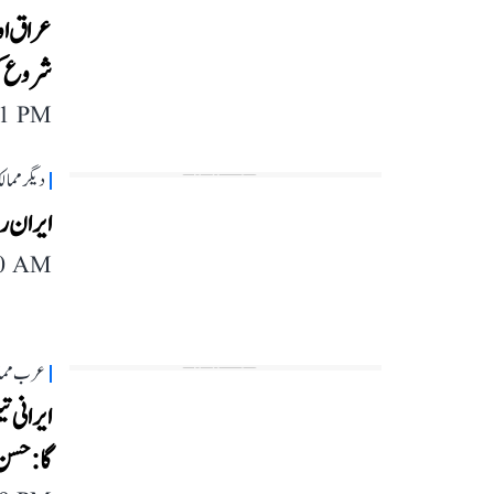
عراق او
شروع کر
11 PM
دیگر مما
ایران روزانہ 23 لاکھ بیرل تیل
40 AM
عرب مما
ایرانی 
گا: حسن