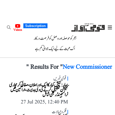
Subscription
Videos
ہجر کو حوصلہ اور وصل کو فرصت درکار
اک محبت کے لیے ایک جوانی کم ہے
"
Results For "
New Commissioner
قومی خبریں
بہار: نتیش کمار کا ایک اور اعلان، صفائی کرمچاری
کمیشن تشکیل کرنے کی دی ہدایت، اراکین میں
ٹرانسجینڈر بھی شامل
27 Jul 2025, 12:40 PM
فکر و خیالات