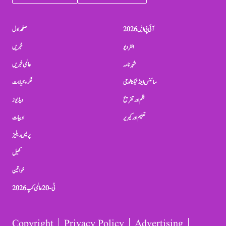
آئی پی ایل 2026
صفحہ اول
انٹرویو
خبریں
شہرنامہ
عالمی خبریں
سائنس اینڈ ٹیکنالوجی
فکر و خیالات
فلم اور تفریح
ویڈیوز
تعلیم اور کیریر
ادبیات
پریس ریلیز
کھیل
خواتین
ٹی-20 عالمی کپ 2026
Copyright
Privacy Policy
Advertising