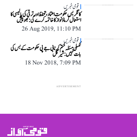
قومی خبریں
کانگریس حکومت اعتماد، تحفظ اور ترقی کی پالیسی کا
استعمال کر ماؤنواز کا خاتمہ کرے گی: بھوپیش
26 Aug 2019, 11:10 PM
قومی خبریں
نکسلی مسئلہ ختم کرنا بی جے پی حکومت کے بس کی
بات نہیں: شیر گل
18 Nov 2018, 7:09 PM
ADVERTISEMENT