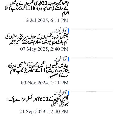
9 خواتین سمیت 23 انعامی نکسلیوں نے پولیس
کے سامنے کی خودسپردگی، 1.18 کروڑ روپے کا تھا
انعام
12 Jul 2025, 6:11 PM
قومی خبریں
چھتیس گڑھ: نکسلیوں کے خلاف سلامتی دستوں کی
مہم جاری، بیجا پور میں تصادم میں 22 نکسلی ڈھیر
07 May 2025, 2:40 PM
قومی خبریں
بہار میں نکسلیوں پر نکیل کسنے کی کوششیں جاری،
متاثرہ علاقوں میں 11 نئے سیکوریٹی کیمپ قائم
کرنے کا منصوبہ
09 Nov 2024, 1:11 PM
قومی خبریں
چھتیس گڑھ کے 600 گاؤں نکسل ازم سے پاک:
بھوپیش بگھیل
21 Sep 2023, 12:40 PM