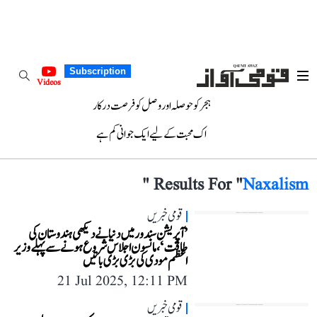
Subscription
Videos
ہجر کو حوصلہ اور وصل کو فرصت درکار
اک محبت کے لیے ایک جوانی کم ہے
"
Results For "
Naxalism
قومی خبریں
’آپریشن سندور میں دنیا نے دیکھی ہندوستان کی
طاقت‘، مانسون اجلاس شروع ہونے سے پہلے وزیر
اعظم مودی کی بڑی بڑی باتیں
21 Jul 2025, 12:11 PM
قومی خبریں