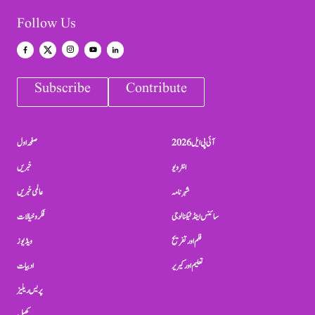
Follow Us
Subscribe
Contribute
آئی پی ایل 2026
صفحہ اول
انٹرویو
خبریں
شہرنامہ
عالمی خبریں
سائنس اینڈ ٹیکنالوجی
فکر و خیالات
فلم اور تفریح
ویڈیوز
تعلیم اور کیریر
ادبیات
پریس ریلیز