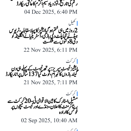
رقم کی تاریخ، توڑ دیا وسیم اکرم کا عالمی ریکارڈ
04 Dec 2025, 6:40 PM
کھیل
2 روز میں ہی ختم ہو گیا ایشیز کا پہلا مقابلہ، ٹریوس
ہیڈ نے تنہا پلٹ دی بازی، آسٹریلیا نے انگلینڈ کو
دی 8 وکٹوں سے شکست
22 Nov 2025, 6:11 PM
کرکٹ
ایشیز ٹیسٹ سیریز: پرتھ ٹیسٹ کے پہلے ہی دن
گیندبازوں کا کہرام، ٹوٹ گیا 137 سال پرانا ریکارڈ
21 Nov 2025, 7:11 PM
کرکٹ
مشیل اسٹارک کا بین الاقوامی ٹی-20 کرکٹ سے
ریٹائرمنٹ کا اعلان، ونڈے اور ٹیسٹ میچوں پر
فوکس کا ارادہ
02 Sep 2025, 10:40 AM