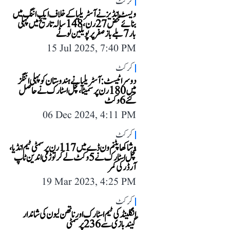
کرکٹ
ویسٹ انڈیز نے آسٹریلیا کے خلاف ایک اننگ میں
بنائے محض 27 رن، 148 سالہ تاریخ میں پہلی
بار 7 بلے باز صفر پر پویلین لوٹے
15 Jul 2025, 7:40 PM
کرکٹ
دوسرا ٹیسٹ: آسٹریلیا نے ہندوستان کو پہلی اننگز
میں 180 رن پر سمیٹا، مچل اسٹارک نے حاصل
کئے 6 وکٹ
06 Dec 2024, 4:11 PM
کرکٹ
وشاکھاپٹنم ون ڈے میں 117 رن پر سمٹی ٹیم انڈیا،
مچل اسٹارک نے 5 وکٹ لے کر توڑی اندین ٹاپ
آرڈر کی کمر
19 Mar 2023, 4:25 PM
کرکٹ
انگلینڈ کی ٹیم اسٹارک اور ناتھن لیون کی شاندار
گیندبازی سے 236 پر سمٹی