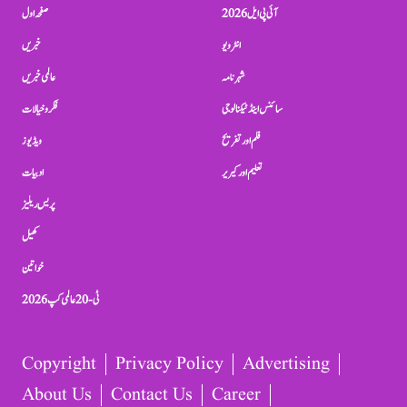
آئی پی ایل 2026
صفحہ اول
انٹرویو
خبریں
شہرنامہ
عالمی خبریں
سائنس اینڈ ٹیکنالوجی
فکر و خیالات
فلم اور تفریح
ویڈیوز
تعلیم اور کیریر
ادبیات
پریس ریلیز
کھیل
خواتین
ٹی-20 عالمی کپ 2026
Copyright
Privacy Policy
Advertising
About Us
Contact Us
Career