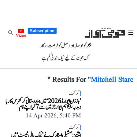
Subscription
Videos
ہجر کو حوصلہ اور وصل کو فرصت درکار
اک محبت کے لیے ایک جوانی کم ہے
"
Results For "
Mitchell Starc
کرکٹ
’وِزڈن ایوارڈ 2026‘ میں ہندوستانی کرکٹرس کا رہا
دبدبہ، 9 اہم ایوارڈز میں سے 7 کیا اپنے نام
14 Apr 2026, 5:40 PM
کرکٹ
ایشیز: مشیل اسٹارک نے ’پنک بال ٹیسٹ‘ میں