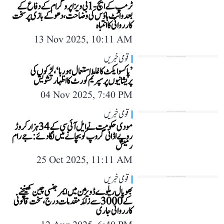
ٹرمپ کے ایچ-1بی ویزا پروگرام کے دفاع کے
بعد وائٹ ہاؤس کی وضاحت، دھوکے بازی پر سخت
کارروائی کا انتباہ
13 Nov 2025, 10:11 AM
قومی خبریں
’پاکسو ایکٹ کا غلط استعمال ہو رہا‘، لڑکوں کی
پریشانیوں پر سپریم کورٹ کا اظہار تشویش
04 Nov 2025, 7:40 PM
قومی خبریں
مودی حکومت نے ایل آئی سی کے 34 ہزار کروڑ
روپے اڈانی گروپ کو بچانے میں لگا دئے: جے رام
رمیش
25 Oct 2025, 11:11 AM
قومی خبریں
بھوپال ریلوے ڈویژن میں ایمرجنسی چین کھینچنے
کے 3000 سے زائد مقدمات درج، سخت قانونی
کارروائی جاری