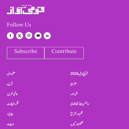
Follow Us
Subscribe
Contribute
آئی پی ایل 2026
صفحہ اول
انٹرویو
خبریں
شہرنامہ
عالمی خبریں
سائنس اینڈ ٹیکنالوجی
فکر و خیالات
فلم اور تفریح
ویڈیوز
تعلیم اور کیریر
ادبیات