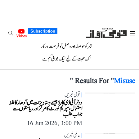
Subscription
Videos
ہجر کو حوصلہ اور وصل کو فرصت درکار
اک محبت کے لیے ایک جوانی کم ہے
"
Results For "
Misuse
قومی خبریں
ووٹر آئی ڈی کارڈ جیسے دستاویزات میں آدھار کا غلط
استعمال، سپریم کورٹ کا مرکز اور ریاستوں سے
جواب طلب
16 Jun 2026, 3:00 PM
عالمی خبریں