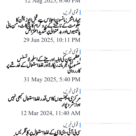
12 Aug 2025, 6:40 PM
قومی خبریں
مہاراشٹر: مانسون اجلاس سے قبل اپوزیشن کا
حکومت کے ناشتے کے پروگرام کا بائیکاٹ، من مانی
پالیسیوں اور بدعنوانی پر شدید اعتراض
29 Jun 2025, 10:11 PM
قومی خبریں
اعظم خان کی اہلیہ اور بیٹے کے اسلحہ لائسنس
منسوخ، مجرمانہ ریکارڈ اور غلط استعمال کے خدشے پر
کارروائی
31 May 2025, 5:40 PM
قومی خبریں
مرکزی ایجنسیوں کا اس قدر غلط استعمال کبھی نہیں
ہوا: شرد پوار
12 Mar 2024, 11:40 AM
قومی خبریں
سی بی آئی-ای ڈی کے غلط استعمال پر کانگریس