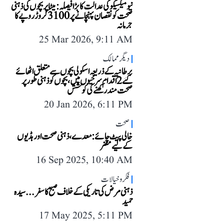
نیو میکسیکو کی عدالت کا بڑا فیصلہ: میٹا پر بچوں کی ذہنی
صحت کو نقصان پہنچانے پر 3100 کروڑ روپے کا
جرمانہ
25 Mar 2026, 9:11 AM
دیگر ممالک
برطانیہ کے ذریعہ اسکولی بچوں سے متعلق اٹھائے
گئے 2 اقدام سرخیوں میں، بچوں کو ذہنی طور پر
صحت مند رکھنے کی کوشش
20 Jan 2026, 6:11 PM
صحت
خالی پیٹ چائے: معدے، ذہنی صحت اور ہڈیوں
کے لیے مضر
16 Sep 2025, 10:40 AM
فکر و خیالات
ذہنی مرض کی تاریکی کے خلاف صبح کا سفر... سیدہ
حمید
17 May 2025, 5:11 PM