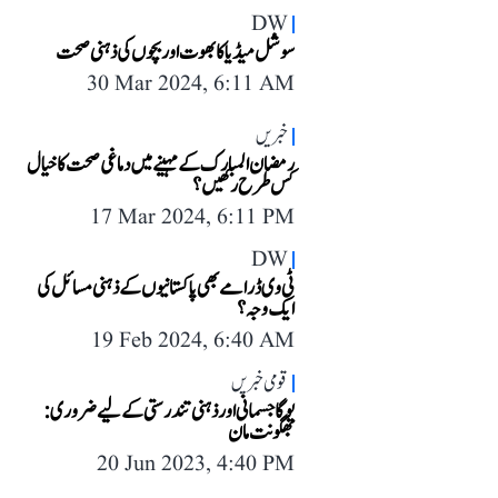
DW
سوشل میڈیا کا بھوت اور بچوں کی ذہنی صحت
30 Mar 2024, 6:11 AM
خبریں
رمضان المبارک کے مہینے میں دماغی صحت کا خیال
کس طرح رکھیں؟
17 Mar 2024, 6:11 PM
DW
ٹی وی ڈرامے بھی پاکستانیوں کے ذہنی مسائل کی
ایک وجہ؟
19 Feb 2024, 6:40 AM
قومی خبریں
یوگا جسمانی اور ذہنی تندرستی کے لیے ضروری:
بھگونت مان
20 Jun 2023, 4:40 PM