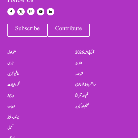
Follow Us
Subscribe
Contribute
آئی پی ایل 2026
صفحہ اول
انٹرویو
خبریں
شہرنامہ
عالمی خبریں
سائنس اینڈ ٹیکنالوجی
فکر و خیالات
فلم اور تفریح
ویڈیوز
تعلیم اور کیریر
ادبیات
پریس ریلیز
کھیل