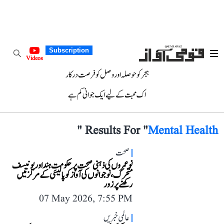
Subscription
Videos
ہجر کو حوصلہ اور وصل کو فرصت درکار
اک محبت کے لیے ایک جوانی کم ہے
"
Results For "
Mental Health
صحت
نوعمروں کی ذہنی صحت پر حکومتِ ہند اور یونیسف
متحرک، نوجوانوں کی آواز کو پالیسی کے مرکز میں
رکھنے پر زور
07 May 2026, 7:55 PM
عالمی خبریں