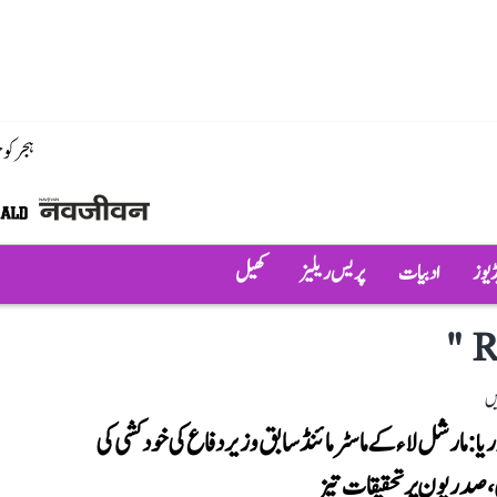
ہجر کو
ڈیوز
ادبیات
پریس ریلیز
کھیل
"
R
یں
ریا: مارشل لاء کے ماسٹر مائنڈ سابق وزیر دفاع کی خودکشی کی
در یون پر تحقیقات تیز