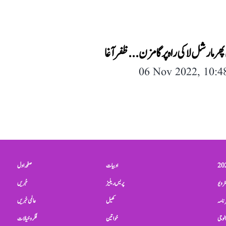
پھر مارشل لا کی راہ پرگامزن...ظفر آغا
06 Nov 2022, 10:
ادبیات
صفحہ اول
ٹرویو
پریس ریلیز
خبریں
نامہ
کھیل
عالمی خبریں
الوجی
خواتین
فکر و خیالات