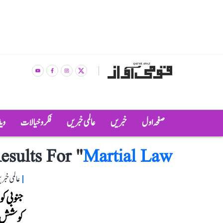
صفحہ اول
خبریں
عالمی خبریں
فکر و خیالات
وی
esults For "
Martial Law
عالمی خبر
جنوبی کو
کوشش، ص