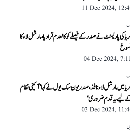
11 Dec 2024, 12:
لک
ریا کی پارلیمنٹ نے صدر کے فیصلے کو کالعدم قرادیا، مارشل لاء کا
نسوخ
04 Dec 2024, 7:
لک
ریا میں مارشل لاء نافذ، صدر یون سک یول نے کہا ’آئینی نظام
 کے لیے یہ قدم ضروری‘
03 Dec 2024, 11:
یں