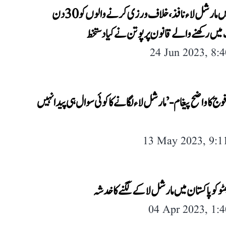
روس میں مارشل لاء نافذ، خلاف ورزی کرنے والوں کو 30 دن
یں رکھنے والے قانون پر پوتن نے کیا دستخط
24 Jun 2023, 8:
 فوج کا واضح پیغام- ’مارشل لاء لگانے کا کوئی سوال ہی پیدا نہیں
13 May 2023, 9:
ٹو کو پاکستان میں مارشل لا کے لگنے کا خدشہ
04 Apr 2023, 1: