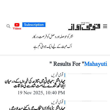
Subscription
Videos
ہجر کو حوصلہ اور وصل کو فرصت درکار
اک محبت کے لیے ایک جوانی کم ہے
"
Results For "
Mahayuti
قومی خبریں
مہاراشٹر: مہایوتی میں تنازعہ کی خبروں کے درمیان
ایکناتھ شندے نے امت شاہ سے کی ملاقات
19 Nov 2025, 10:40 PM
قومی خبریں
مہاراشٹر: بی ایم سی انتخاب میں اکیلے میدان میں