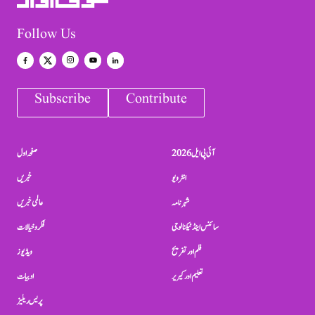
Follow Us
Subscribe
Contribute
آئی پی ایل 2026
صفحہ اول
انٹرویو
خبریں
شہرنامہ
عالمی خبریں
سائنس اینڈ ٹیکنالوجی
فکر و خیالات
فلم اور تفریح
ویڈیوز
تعلیم اور کیریر
ادبیات
پریس ریلیز