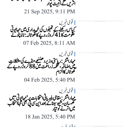
اتریں گے اجیت پوار
21 Sep 2025, 9:11 PM
قومی خبریں
کپاس رکھنے کے تھیلوں کی خریداری میں مہایوتی
حکومت کا 41 کروڑ روپے کا گھوٹالہ: نانا پٹولے
07 Feb 2025, 8:11 AM
قومی خبریں
مہاراشٹر: ریاستی وزیر دھننجے منڈے کی مشکلات
میں اضافہ، محکمہ زراعت میں 88 کروڑ روپے کے
گھوٹالہ کا الزام
04 Feb 2025, 5:40 PM
قومی خبریں
مہاراشٹر: مقامی بلدیاتی انتخابات پر ’مہایوتی‘ میں
گھمسان، شیوسینا کے بعد این سی پی بھی تنہا انتخاب
میں اترنے کو تیار
18 Jan 2025, 5:40 PM