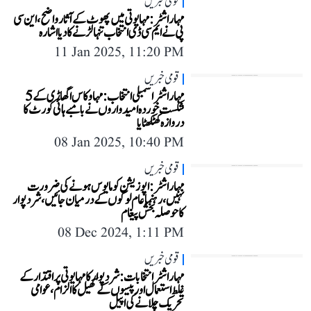
قومی خبریں
مہاراشٹر: مہایوتی میں پھوٹ کے آثار واضح، این سی
پی نے ایم سی ڈی انتخاب تنہا لڑنے کا دیا اشارہ
11 Jan 2025, 11:20 PM
قومی خبریں
مہاراشٹر اسمبلی انتخاب: مہا وکاس اگھاڑی کے 5
شکست خوردہ امیدواروں نے بامبے ہائی کورٹ کا
دروازہ کھٹکھٹایا
08 Jan 2025, 10:40 PM
قومی خبریں
مہاراشٹر: اپوزیشن کو مایوس ہونے کی ضرورت
نہیں، رہنما عام لوگوں کے درمیان جائیں، شرد پوار
کا حوصلہ بخش پیغام
08 Dec 2024, 1:11 PM
قومی خبریں
مہاراشٹر انتخابات: شرد پوار کا مہایوتی پر اقتدار کے
غلط استعمال اور پیسوں کے کھیل کا الزام، عوامی
تحریک چلانے کی اپیل