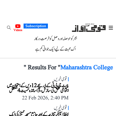
Subscription
Videos
ہجر کو حوصلہ اور وصل کو فرصت درکار
اک محبت کے لیے ایک جوانی کم ہے
"
Results For "
Maharashtra College
قومی خبریں
چیٹ جی پی ٹی کے ذریعے 12 ویں کے امتحان میں
اجتماعی نقل کی سازش، 3 اساتذہ سمیت 4 معطل
22 Feb 2026, 2:40 PM
قومی خبریں
لاؤڈ اسپیکر تنازعہ کے بعد جامع مسجد ممبئی کی ایک