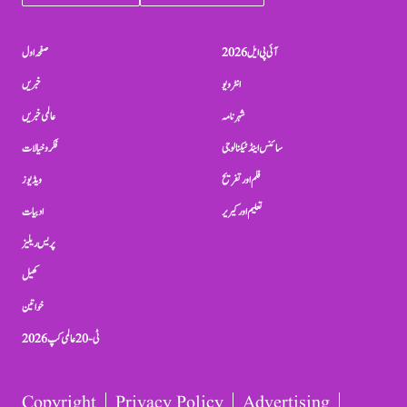
آئی پی ایل 2026
صفحہ اول
انٹرویو
خبریں
شہرنامہ
عالمی خبریں
سائنس اینڈ ٹیکنالوجی
فکر و خیالات
فلم اور تفریح
ویڈیوز
تعلیم اور کیریر
ادبیات
پریس ریلیز
کھیل
خواتین
ٹی-20 عالمی کپ 2026
Copyright
Privacy Policy
Advertising