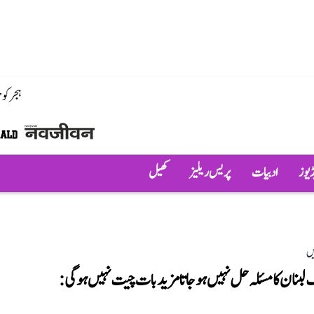
ہجر کو
ڈیوز
ادبیات
پریس ریلیز
کھیل
یں
نان کا مسئلہ حل نہیں ہو جاتا مزید بات چیت نہیں ہو گی: