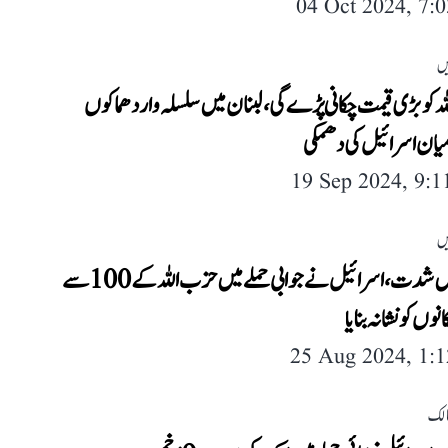
04 Oct 2024, 7:
یں
 کو بڑی قیمت چکانی پڑے گی، لبنان میں سلسلہ وار دھماکوں
ان اسرائیل کی دھمکی
19 Sep 2024, 9:
یں
جنگ میں شدت، اسرائیل نے جوابی حملے میں حزب اللہ کے 100 سے
انوں کو نشانہ بنایا
25 Aug 2024, 1:
لک