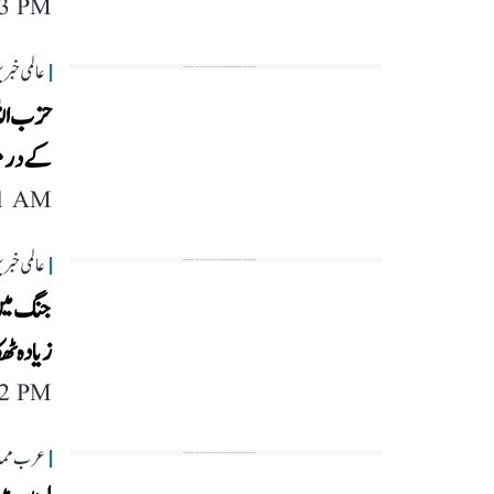
03 PM
عالمی خبر
حزب اللہ
کے درمی
11 AM
عالمی خبر
زیادہ ٹھک
12 PM
عرب مما