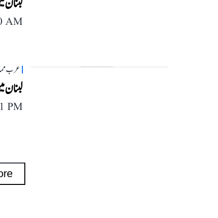
لبنان میں
40 AM
عرب مما
لبنان می
11 PM
ore