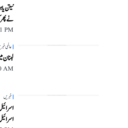
نیتن یاہ
نے پھر ک
11 PM
عالمی خبر
لبنان میں اس
40 AM
خبریں
اسرائیل
اسرائیل