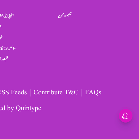
تعلیم اور کیریر
آئی پی ایل 2026
ان
شہر
سائنس اینڈ ٹیکن
فلم اور 
RSS Feeds
Contribute T&C
FAQs
ed by
Quintype