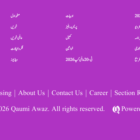
ادبیات
صفحہ اول
ٹرویو
پریس ریلیز
خبریں
نامہ
کھیل
عالمی خبریں
الوجی
خواتین
فکر و خیالات
تفریح
ٹی-20 عالمی کپ 2026
ویڈیوز
sing
About Us
Contact Us
Career
Section 
026 Qaumi Awaz. All rights reserved.
Power