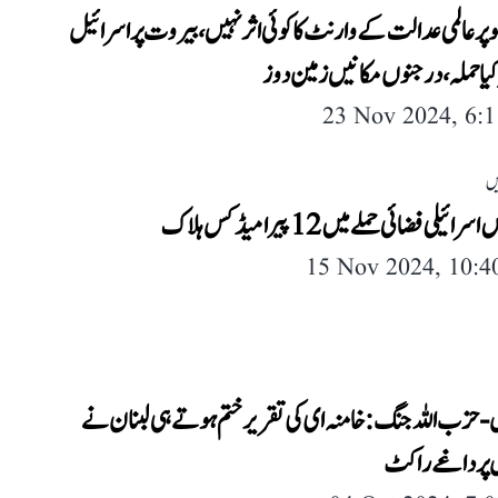
و پر عالمی عدالت کے وارنٹ کا کوئی اثر نہیں، بیروت پر اسرائیل
یا حملہ، درجنوں مکانیں زمین دوز
23 Nov 2024, 6:
یں
رائیلی فضائی حملے میں 12 پیرا میڈکس ہلاک
15 Nov 2024, 10:
-حزب اللہ جنگ: خامنہ ای کی تقریر ختم ہوتے ہی لبنان نے
 پر داغے راکٹ