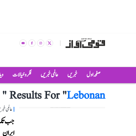
صفحہ اول
خبریں
عالمی خبریں
فکر و خیالات
وی
"
Results For "
Lebonan
عالمی خبر
جب تک لب
ایران