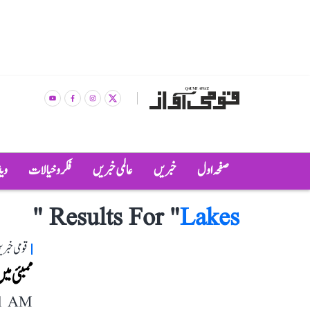
صفحہ اول
خبریں
عالمی خبریں
فکر و خیالات
وی
"
Results For "
Lakes
قومی خبری
ممبئی می
11 AM