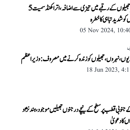
گلیشیئر جھیلوں کے رقبے میں تیزی سے اضافہ، اتراکھنڈ سمیت 5
کو شدید تباہی کا خطرہ
05 Nov 2024, 10:
ں
وں، نہروں، جھیلوں کو زندہ کرنے میں مصروف: وزیر اعظم
18 Jun 2023, 4:
 جنوبی قطب پر سطح کے نیچے درجنوں جھیلیں موجود، ہند نژاد
ں کا دعویٰ