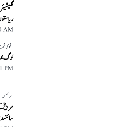
ریاستوں 
40 AM
قومی خبری
لوگ ندی
11 PM
سائنس
مریخ کے
سائنسدا