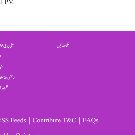
11 PM
تعلیم اور کیریر
آئی پی ایل 2026
ان
شہر
سائنس اینڈ ٹیکن
فلم اور 
RSS Feeds
Contribute T&C
FAQs