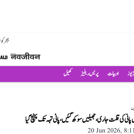
ہجر کو
ڈیوز
ادبیات
پریس ریلیز
کھیل
ں
ں پانی کی قلت جاری، جھیلیں سوکھ گئیں، پانی تہہ تک پہنچ گیا
20 Jun 2026, 8: