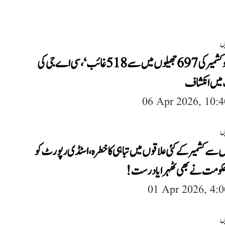
ں
’جموں و کشمیر کی 697 جھیلوں میں سے 518 غائب‘، سی اے جی کی
میں انکشاف
06 Apr 2026, 10:
ں
وں سے کشمیر کے کئی علاقوں میں تباہی کا خطرہ، اسٹڈی رپورٹ کو
حکومت نے بھی ٹھہرایا درست!
01 Apr 2026, 4:
ں