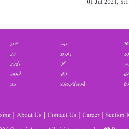
01 Jul 2021, 8:
ادبیات
صفحہ اول
ٹرویو
پریس ریلیز
خبریں
نامہ
کھیل
عالمی خبریں
الوجی
خواتین
فکر و خیالات
تفریح
ٹی-20 عالمی کپ 2026
ویڈیوز
sing
About Us
Contact Us
Career
Section 