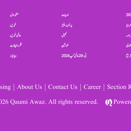
ادبیات
صفحہ اول
ٹرویو
پریس ریلیز
خبریں
نامہ
کھیل
عالمی خبریں
الوجی
خواتین
فکر و خیالات
تفریح
ٹی-20 عالمی کپ 2026
ویڈیوز
sing
About Us
Contact Us
Career
Section 
026 Qaumi Awaz. All rights reserved.
Power