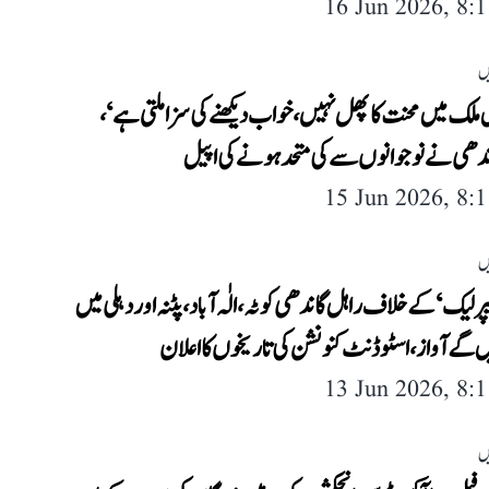
16 Jun 2026, 8:
ں
ملک میں محنت کا پھل نہیں، خواب دیکھنے کی سزا ملتی ہے‘،
ندھی نے نوجوانوں سے کی متحد ہونے کی اپیل
15 Jun 2026, 8:
ں
ر لیک‘ کے خلاف راہل گاندھی کوٹہ، الٰہ آباد، پٹنہ اور دہلی میں
ں گے آواز، اسٹوڈنٹ کنونشن کی تاریخوں کا اعلان
13 Jun 2026, 8:
ں