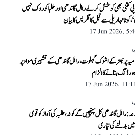
پی کتنی بھی کوشش کر لے راہل گاندھی اور طلبا کو روک نہیں
، کوٹا مہاریلی سے قبل کانگریس کا بیان
17 Jun 2026, 5:
ں
ظامیہ پر بھڑکے اشوک گہلوت، راہل گاندھی کے تشہیری مواد پر
ورڈنگ ہٹانے کا الزام
17 Jun 2026, 11:
ں
عہ: راہل گاندھی کل پہنچیں گے کوٹہ، طلبہ کی آواز کو قومی
یں بدلنے کی تیاری