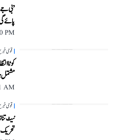
’بی جے 
پائے گی‘
40 PM
قومی خبری
کوٹا انت
مشتمل ہ
11 AM
قومی خبری
نیٹ تناز
تحریک م