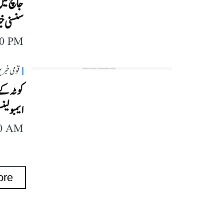
جانچ می
سنسنی خ
40 PM
قومی خبری
کوٹہ کے 
ایمبولی
40 AM
ore