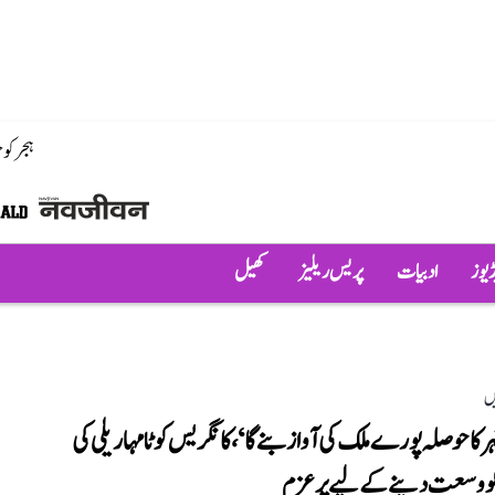
ہجر کو
ڈیوز
ادبیات
پریس ریلیز
کھیل
ں
 کا حوصلہ پورے ملک کی آواز بنے گا‘، کانگریس کوٹا مہاریلی کی
 کو وسعت دینے کے لیے پرعزم