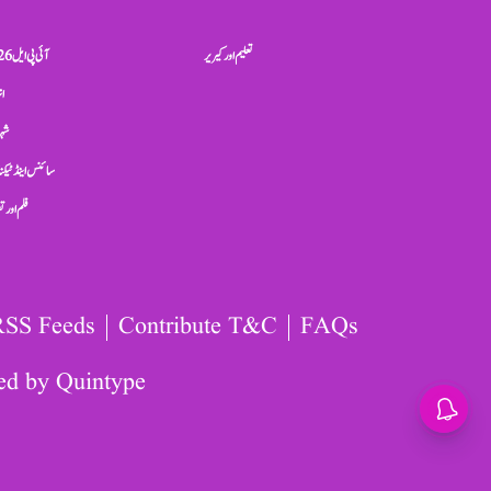
تعلیم اور کیریر
آئی پی ایل 2026
ان
شہر
سائنس اینڈ ٹیکن
فلم اور 
RSS Feeds
Contribute T&C
FAQs
ed by
Quintype