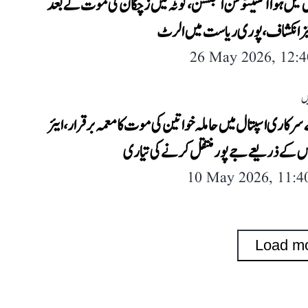
ں فیل ہوا آکسیٹوسن انجکشن، کوٹہ میں زچگان کی موت کے بعد
یز انکشاف، پوری ریاست میں الرٹ
26 May 2026, 12:
ں
سرکاری اسپتال میں حاملہ خواتین کی موت کا معمہ برقرار، ایئر
نس کے ذریعے جے پور منتقل کرنے کی تیاری
10 May 2026, 11:
Load m