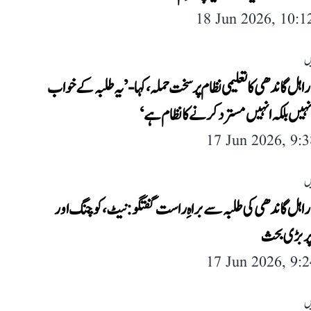
18 Jun 2026, 10:
ں
 راہل گاندھی کا تعلیمی نظام پر سخت حملہ، کہا- ’یہ طلبہ کے خواب
یں بلکہ انہیں مسترد کرنے کا نظام ہے‘
17 Jun 2026, 9:
ں
 راہل گاندھی کی طلبہ سے براہِ راست گفتگو: نیٹ، کوچنگ اور
پر بڑی بحث
17 Jun 2026, 9:
ں