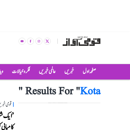
صفحہ اول
خبریں
عالمی خبریں
فکر و خیالات
وی
"
Results For "
Kota
قومی خبری
’ایک شہر
کامیابی