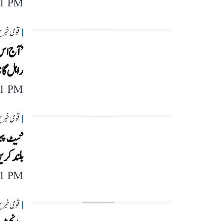
11 PM
قومی خبری
’آج اس 
راہل گا
11 PM
قومی خبری
’نیٹ پیپ
بلند کری
11 PM
قومی خبری