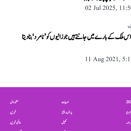
02 Jul 2025, 11:
یں
اس ملک کے بارے میں جانتے ہیں جو زانیوں کو ’نامرد‘ بنا دیتا
11 Aug 2021, 5:
ادبیات
صفحہ اول
ٹرویو
پریس ریلیز
خبریں
نامہ
کھیل
عالمی خبریں