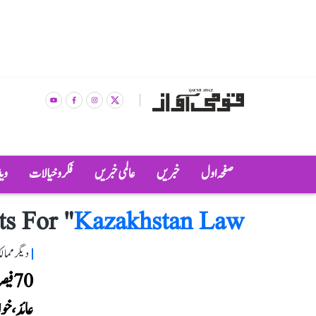
صفحہ اول
خبریں
عالمی خبریں
فکر و خیالات
وی
ts For "
Kazakhstan Law
دیگر مما
70 ف
عائد، خو