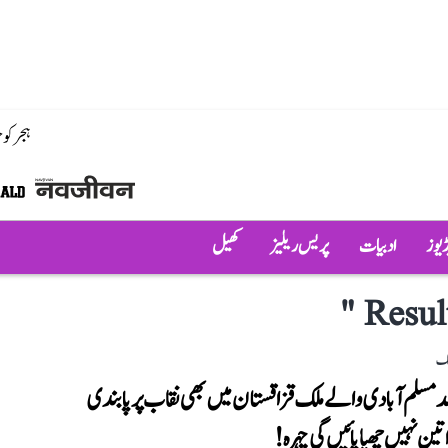
ہجر کو
ڈیوز
ادبیات
پریس ریلیز
کھیل
"
Resul
لک
یصد مسلم آبادی والے ملک قزاقستان میں بھی نقاب پر پابندی
اتین نہیں چھپا پائیں گی چہرہ!