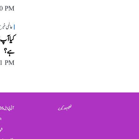
50 PM
عالمی خبر
کیا آپ 
ہے؟
11 PM
تعلیم اور کیریر
آئی پی ایل 2026
ان
شہر