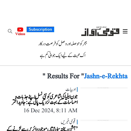
Subscription
Videos
ہجر کو حوصلہ اور وصل کو فرصت درکار
اک محبت کے لیے ایک جوانی کم ہے
"
Results For "
Jashn-e-Rekhta
ادبیات
جون ایلیا کی شاعری کو نئی نسل اپنے جذبات و
احساسات کے بہت نزدیک پاتی ہے: جاوید اختر
16 Dec 2024, 8:11 AM
قومی خبریں
’جشن ریختہ سماج میں موجود وائرس سے لڑنے کے