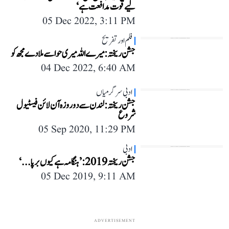
لیے قوت مدافعت ہے‘
05 Dec 2022, 3:11 PM
فلم اور تفریح
جشن ریختہ: میرے اللہ میری حوا سے ملا دے مجھ کو
04 Dec 2022, 6:40 AM
ادبی سرگرمیاں
جشن ریختہ: لندن سے دو روزہ آن لائن فیسٹیول
شروع
05 Sep 2020, 11:29 PM
ادبی
جشن ریختہ 2019: ’ہنگامہ ہے کیوں برپا...‘
05 Dec 2019, 9:11 AM
ADVERTISEMENT