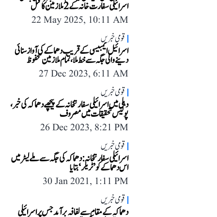
اسرائیلی سفارت خانہ کے 2 ملازمین کا قتل
22 May 2025, 10:11 AM
قومی خبریں
اسرائیل ایمبیسی کے قریب دھماکے کی آواز سنائی
دینے والی جگہ سے خط ملا، تمام ملازمین محفوظ
27 Dec 2023, 6:11 AM
قومی خبریں
دہلی میں اسرائیلی سفارتخانہ کے پیچھے دھماکہ کی خبر،
پولیس تحقیقات میں مصروف
26 Dec 2023, 8:21 PM
قومی خبریں
اسرائیلی سفارتخانہ: دھماکہ کی جگہ سے ملے لیٹر میں
اس دھماکے کو ’ٹریلر‘ بتایا
30 Jan 2021, 1:11 PM
قومی خبریں
دھماکہ کے مقام سے لفافہ برآمد جس پر اسرائیلی