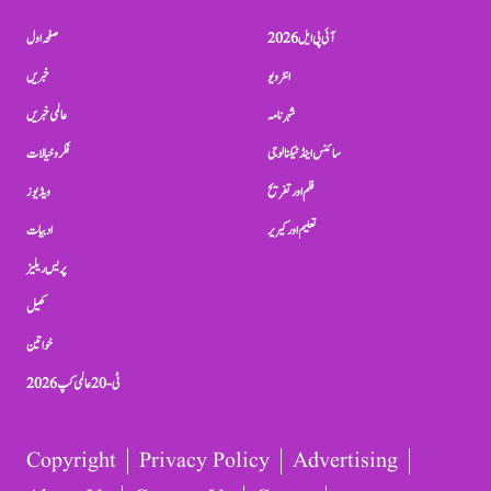
آئی پی ایل 2026
صفحہ اول
انٹرویو
خبریں
شہرنامہ
عالمی خبریں
سائنس اینڈ ٹیکنالوجی
فکر و خیالات
فلم اور تفریح
ویڈیوز
تعلیم اور کیریر
ادبیات
پریس ریلیز
کھیل
خواتین
ٹی-20 عالمی کپ 2026
Copyright
Privacy Policy
Advertising