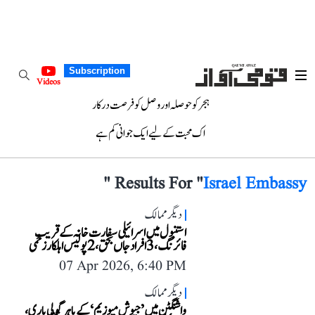
Subscription
Videos
ہجر کو حوصلہ اور وصل کو فرصت درکار
اک محبت کے لیے ایک جوانی کم ہے
"
Results For "
Israel Embassy
دیگر ممالک
استنبول میں اسرائیلی سفارت خانہ کے قریب
فائرنگ، 3 افراد جاں بحق، 2 پولیس اہلکار زخمی
07 Apr 2026, 6:40 PM
دیگر ممالک
واشنگٹن میں ’جیوش میوزیم‘ کے باہر گولی باری،