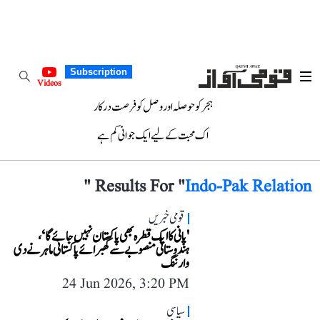
Subscription
Videos
ہجر کو حوصلہ اور وصل کو فرصت درکار
اک محبت کے لیے ایک جوانی کم ہے
"
Results For "
Indo-Pak Relation
قومی خبریں
'پانی کا ایک قطرہ بھی پاکستان نہیں جائے گا‘،
ہندوستانی منصوبے سے گھبرائے پاکستانی ماہر نے دی
وارننگ
24 Jun 2026, 3:20 PM
سیاسی