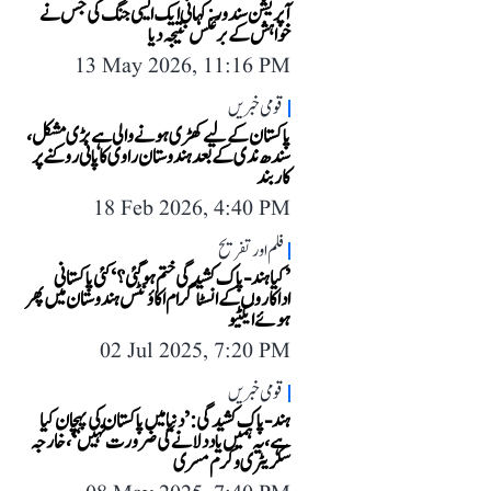
آپریشن سندور: کہانی ایک ایسی جنگ کی جس نے
خواہش کے برعکس نتیجہ دیا
13 May 2026, 11:16 PM
قومی خبریں
پاکستان کے لیے کھڑی ہونے والی ہے بڑی مشکل،
سندھ ندی کے بعد ہندوستان راوی کا پانی روکنے پر
کاربند
18 Feb 2026, 4:40 PM
فلم اور تفریح
’کیا ہند-پاک کشیدگی ختم ہو گئی؟‘ کئی پاکستانی
اداکاروں کے انسٹاگرام اکاؤنٹس ہندوستان میں پھر
ہوئے ایکٹیو
02 Jul 2025, 7:20 PM
قومی خبریں
ہند-پاک کشیدگی: ’دنیا میں پاکستان کی پہچان کیا
ہے، یہ ہمیں یاد دلانے کی ضرورت نہیں‘، خارجہ
سکریٹری وکرم مسری