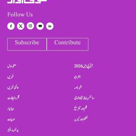
Follow Us
Subscribe
Contribute
آئی پی ایل 2026
صفحہ اول
انٹرویو
خبریں
شہرنامہ
عالمی خبریں
سائنس اینڈ ٹیکنالوجی
فکر و خیالات
فلم اور تفریح
ویڈیوز
تعلیم اور کیریر
ادبیات
پریس ریلیز