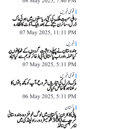
08 May 2025, 7:40 PM
قومی خبریں
دہلی سمیت ملک کی کئی ریاستوں میں ہوئی ماک
ڈرل، سائرن بجنے کے بعد بلیک آؤٹ کا نظارہ
07 May 2025, 11:11 PM
خبریں
ہندوستان نے پہلے دہشت گردوں کے ٹھکانوں پر
کیا حملہ، اور اب پاکستانی آبی ذخائر کو بم سے کیا تباہ
07 May 2025, 5:11 PM
قومی خبریں
ماک ڈرل کی تیاریاں شروع، آپ کو کچھ باتوں کا
رکھنا ہوگا خاص خیال
06 May 2025, 5:11 PM
پاکستان
پانی کا بحران: پاکستان میں لوگ خوفزدہ، ہندوستانی
سرحد سے 300 کلومیٹر دور راولپنڈی میں
ایمرجنسی نافذ