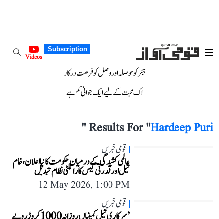
Subscription
Videos
ہجر کو حوصلہ اور وصل کو فرصت درکار
اک محبت کے لیے ایک جوانی کم ہے
"
Results For "
Hardeep Puri
قومی خبریں
عالمی کشیدگی کے درمیان حکومت کا نیا اعلان، خام
تیل اور قدرتی گیس کا رائلٹی نظام تبدیل
12 May 2026, 1:00 PM
قومی خبریں
’سرکاری تیل کمپنیاں روزانہ 1000 کروڑ روپے