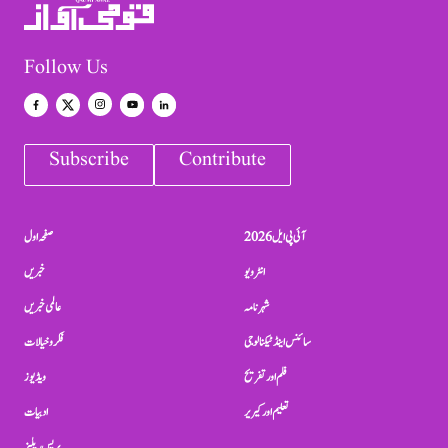
Follow Us
Subscribe
Contribute
آئی پی ایل 2026
صفحہ اول
انٹرویو
خبریں
شہرنامہ
عالمی خبریں
سائنس اینڈ ٹیکنالوجی
فکر و خیالات
فلم اور تفریح
ویڈیوز
تعلیم اور کیریر
ادبیات
پریس ریلیز