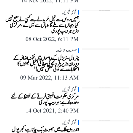
14 Nov 2022, 11:11 PM
قومی خبریں
ہمیں روس سے تیل خریدنے سے کسی نے منع نہیں
کیا، جہاں سے ملے گا، وہاں سے لیں گے، مرکزی
وزیر ہردیپ پوری
08 Oct 2022, 6:11 PM
صنعت و حرفت
پٹرول-ڈیزل کے داموں میں ممکنہ اضافہ کے
دوران وزیر پٹرولیم کی صفائی ’تیل قیمتوں کا
انتخابات سے کوئی تعلق نہیں!‘
09 Mar 2022, 11:13 AM
قومی خبریں
مرکزی حکومت اقلیتی فرقے کے تحفظ کے لئے
وعدہ بند ہے: ہردیپ پوری
14 Oct 2021, 2:40 PM
قومی خبریں
اندرون ملک میں جھوٹ بک جاتا ہے،کجریوال