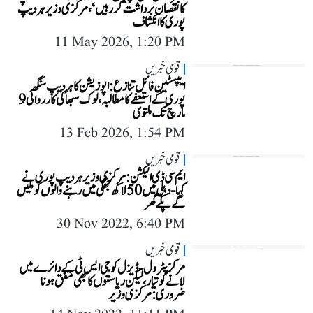
کا نقصان برداشت کر رہیں‘، مرکزی وزیر ہردیپ
پوری کا انکشاف
11 May 2026, 1:20 PM
قومی خبریں
ایپسٹین فائل تنازع: اپوزیشن کا ہردیپ سنگھ
پوری کے استعفے کا مطالبہ، لوک سبھا کی کارروائی 9
مارچ تک ملتوی
13 Feb 2026, 1:54 PM
قومی خبریں
ایم سی ڈی الیکشن: مرکزی وزیر ہردیپ پوری نے
کہا- دہلی میں 50 لاکھ جھگی میں رہنے والوں کو ملیں
گے پکے گھر
30 Nov 2022, 6:40 PM
قومی خبریں
مرکز پٹرول-ڈیزل کو جی ایس ٹی کے دائرے میں
لانے کو تیار، لیکن ریاستوں کا بھی متفق ہونا
ضروری: مرکزی وزیر