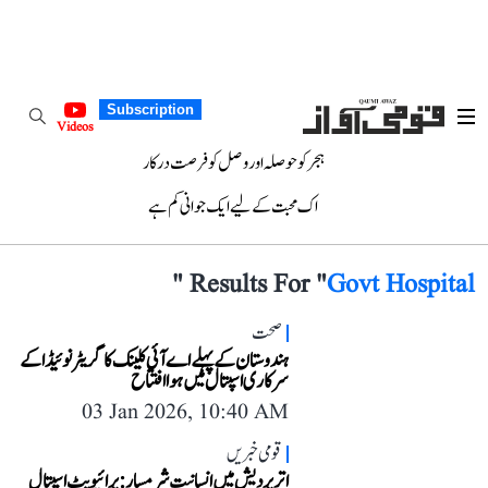
Subscription
Videos
ہجر کو حوصلہ اور وصل کو فرصت درکار
اک محبت کے لیے ایک جوانی کم ہے
"
Results For "
Govt Hospital
صحت
ہندوستان کے پہلے اے آئی کلینک کا گریٹر نوئیڈا کے
سرکاری اسپتال میں ہوا افتتاح
03 Jan 2026, 10:40 AM
قومی خبریں
اترپردیش میں انسانیت شرمسار: پرائیویٹ اسپتال