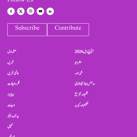
Follow Us
Subscribe
Contribute
آئی پی ایل 2026
صفحہ اول
انٹرویو
خبریں
شہرنامہ
عالمی خبریں
سائنس اینڈ ٹیکنالوجی
فکر و خیالات
فلم اور تفریح
ویڈیوز
تعلیم اور کیریر
ادبیات
پریس ریلیز
کھیل