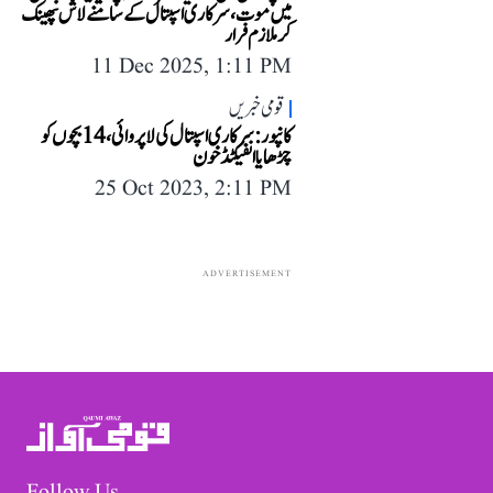
میں موت، سرکاری اسپتال کے سامنے لاش پھینک
کر ملازم فرار
11 Dec 2025, 1:11 PM
قومی خبریں
کانپور: سرکاری اسپتال کی لاپروائی، 14 بچوں کو
چڑھایا انفیکٹڈ خون
25 Oct 2023, 2:11 PM
ADVERTISEMENT