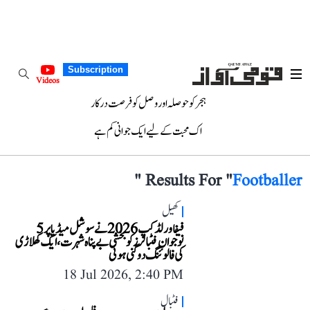
Subscription
Videos
ہجر کو حوصلہ اور وصل کو فرصت درکار
اک محبت کے لیے ایک جوانی کم ہے
"
Results For "
Footballer
کھیل
فیفا ورلڈ کپ 2026 نے سوشل میڈیا پر 5
نوجوان فٹبالرز کو بخشی بے پناہ شہرت، ایک کھلاڑی
کی فالوئنگ دوگنی ہوئی
18 Jul 2026, 2:40 PM
فٹبال