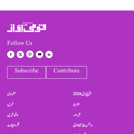
Follow Us
Subscribe
Contribute
آئی پی ایل 2026
صفحہ اول
انٹرویو
خبریں
شہرنامہ
عالمی خبریں
سائنس اینڈ ٹیکنالوجی
فکر و خیالات