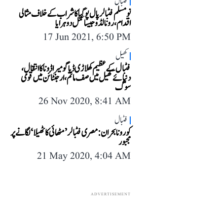
فٹبال
نو مسلم فٹبالر پال پوگبا کا شراب کے خلاف مثالی
اقدام، رونالڈو جیسا عمل دوہرایا
17 Jun 2021, 6:50 PM
کھیل
فٹبال کے عظیم کھلاڑی ڈیاگو میراڈونا کا انتقال،
دنیائے کھیل میں صف ماتم، ارجنٹائن میں قومی
سوگ
26 Nov 2020, 8:41 AM
فٹبال
کورونا بحران: مصری فٹبالر ’مٹھائی کا ٹھیلا‘ لگانے پر
مجبور
21 May 2020, 4:04 AM
ADVERTISEMENT