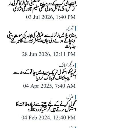
فیفا عالمی کپ کے درمیان فلسطینی فٹبالر کا گولی مار
کر قتل، 5 ماہ قبل ہوئی تھی سلیم قادر کی شادی
03 Jul 2026, 1:40 PM
خبریں
وینزویلا میں زلزلہ سے فٹبالر کی اہلیہ کی موت، بیٹی
کو بچاتے ہوئے دی جان، ہیکٹر بیلو نے ظاہر کئے
جذبات
28 Jun 2026, 12:11 PM
دیگر ممالک
فریسکو اسکول ٹریک میٹ میں چاقو کے وار سے
آسٹن میٹکالف کو ہلاک کر دیا
04 Apr 2025, 7:40 AM
فٹبال
گول کرنے کے لئے چیتے سے زیادہ طاقت کا
استعمال کرتے ہیں کرسٹیانو رونالڈو
04 Feb 2024, 12:40 PM