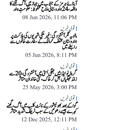
آبنائے ہرمز کے جنوب میں جہاز میں آگ لگنے کا
واقعہ، 24 ہندوستانی ملاح محفوظ: حکومتِ ہند
08 Jun 2026, 11:06 PM
قومی خبریں
مالویہ نگر آتشزدگی: غیر ملکی شہریوں کی ہلاکت پر
ہندوستان مختلف ممالک کے سفارت خانوں سے
رابطے میں
05 Jun 2026, 8:11 PM
قومی خبریں
گریٹر نوئیڈا میں جھگی بستی میں آتشزدگی، 20 سے
زائد جھگیاں جل کر خاک، کئی خاندان متاثر
25 May 2026, 3:00 PM
قومی خبریں
گوا کے بعد بھونیشور کے نائٹ کلب میں آگ، گھنے
کہرے جیسے دھوئیں کے سبب ٹریفک شدید متاثر
12 Dec 2025, 12:11 PM