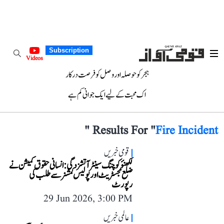
Subscription
Videos
ہجر کو حوصلہ اور وصل کو فرصت درکار
اک محبت کے لیے ایک جوانی کم ہے
"
Results For "
Fire Incident
قومی خبریں
لکھنؤ کوچنگ سینٹر آتشزدگی: انسانی حقوق کمیشن نے
ضلع مجسٹریٹ اور پولیس کمشنر سے طلب کی
رپورٹ
29 Jun 2026, 3:00 PM
عالمی خبریں