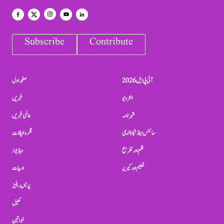
Subscribe
Contribute
آئی پی ایل 2026
صفحہ اول
انٹرویو
خبریں
شہرنامہ
عالمی خبریں
سائنس اینڈ ٹیکنالوجی
فکر و خیالات
فلم اور تفریح
ویڈیوز
تعلیم اور کیریر
ادبیات
پریس ریلیز
کھیل
خواتین