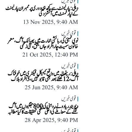
قومی خبریں
دہلی: پارلیمنٹ سے کچھ ہی دوری پر ممبران پارلیمنٹ
کے اپارٹمنٹ میں آتشزدگی
13 Nov 2025, 9:40 AM
قومی خبریں
نوی ممبئی کی رہائشی عمارت میں بھیانک آگ، معمر
خاتون سمیت چار افراد جاں بحق، کئی زخمی
21 Oct 2025, 12:40 PM
قومی خبریں
دہلی: ریٹھالہ میں واقع کیمیکل فیکٹری میں خوفناک
آگ، 12 گھنٹے بعد بھی قابو نہیں، 3 افراد ہلاک
25 Jun 2025, 9:40 AM
قومی خبریں
دیویندر یادو نے روہنی کی 800 جھگیوں میں آگ
لگنے کے معاملے کی اعلیٰ سطحی تحقیقات کا کیا مطالبہ
28 Apr 2025, 9:40 PM
قومی خبریں