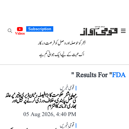
Subscription
Videos
ہجر کو حوصلہ اور وصل کو فرصت درکار
اک محبت کے لیے ایک جوانی کم ہے
"
Results For "
FDA
قومی خبریں
مہاراشٹر حکومت کا بڑا فیصلہ، ’نان ڈیری پنیر‘ پر عائد
کی مکمل پابندی، خلاف ورزی کرنے پر جیل اور
بھاری جرمانہ کا التزام
05 Aug 2026, 4:40 PM
قومی خبریں