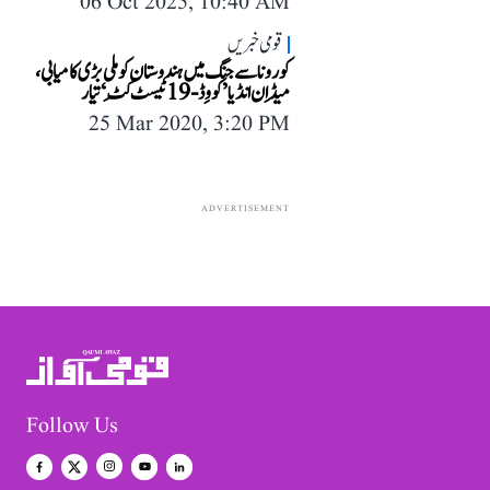
06 Oct 2025, 10:40 AM
قومی خبریں
کورونا سے جنگ میں ہندوستان کو ملی بڑی کامیابی،
میڈ اِن انڈیا ’کووِڈ-19 ٹیسٹ کِٹ‘ تیار
25 Mar 2020, 3:20 PM
ADVERTISEMENT
Follow Us