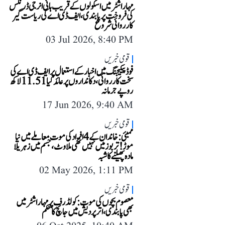
مہاراشٹر میں اسکولوں کے قریب ہائی انرجی ڈرنکس
کی فروخت پر پابندی، ایف ڈی اے کی ریاست گیر
کارروائی شروع
03 Jul 2026, 8:40 PM
قومی خبریں
فوڈ پیکیجنگ میں اخبار کے استعمال پر ایف ڈی اے کی
سخت کارروائی، دکانداروں پر عائد کیا 11.51 لاکھ
روپے جرمانہ
17 Jun 2026, 9:40 AM
قومی خبریں
ممبئی: خاندان کے 4 افراد کی موت معاملے میں نیا
موڑ! تربوز میں نہیں تھی ملاوٹ، جسم میں زہریلا
مادہ پھیلنے کا شبہ
02 May 2026, 1:11 PM
قومی خبریں
معصوم بچوں کی موت: کولڈرف پر مہاراشٹر میں
بھی پابندی، اتر پردیش میں جانچ کا حکم