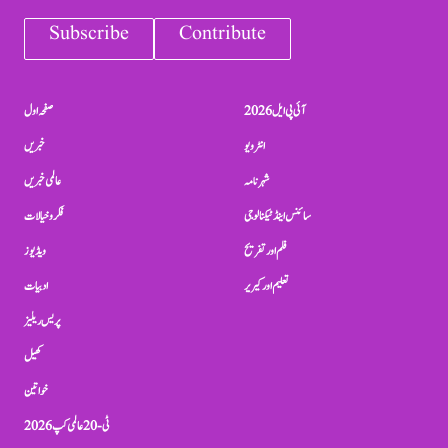
Subscribe
Contribute
آئی پی ایل 2026
صفحہ اول
انٹرویو
خبریں
شہرنامہ
عالمی خبریں
سائنس اینڈ ٹیکنالوجی
فکر و خیالات
فلم اور تفریح
ویڈیوز
تعلیم اور کیریر
ادبیات
پریس ریلیز
کھیل
خواتین
ٹی-20 عالمی کپ 2026