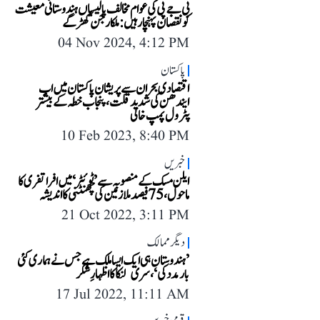
بی جے پی کی عوام مخالف پالیسیاں ہندوستانی معیشت
کو نقصان پہنچا رہیں: ملکارجن کھڑگے
04 Nov 2024, 4:12 PM
پاکستان
اقتصادی بحران سے پریشان پاکستان میں اب
ایندھن کی شدید قلت، پنجاب خطہ کے بیشتر
پٹرول پمپ خالی
10 Feb 2023, 8:40 PM
خبریں
ایلن مسک کے منصوبہ سے ’ٹوئٹر‘ میں افرا تفری کا
ماحول، 75 فیصد ملازمین کی چھنٹنی کا اندیشہ
21 Oct 2022, 3:11 PM
دیگر ممالک
’ہندوستان ہی ایک ایسا ملک ہے جس نے ہماری کئی
بار مدد کی‘، سری لنکا کا اظہارِ شکر
17 Jul 2022, 11:11 AM