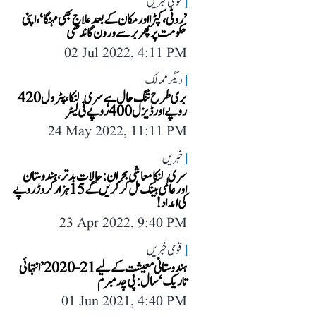
قومی خبریں
’روٹی، کپڑا اور مکان کے بعد علاج بھی مہنگا‘،اپنی
حکومت پر پھر برسے ورون گاندھی
02 Jul 2022, 4:11 PM
دیگر ممالک
بری طرح تنگ حال ہے سری لنکا، پٹرول 420
روپے اور ڈیزل 400 روپے فی لیٹر
24 May 2022, 11:11 PM
خبریں
سری لنکا معاشی بحران: حالات بدتر، ہندوستان
اور عالمی بینک مل کر کریں گے 15 ہزار کروڑ روپے
کی امداد!
23 Apr 2022, 9:40 PM
قومی خبریں
ہندوستانی معیشت کے لیے 21-2020 ’انتہائی
تاریک‘ سال: پی چدمبرم
01 Jun 2021, 4:40 PM