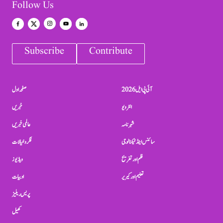
Follow Us
Subscribe
Contribute
آئی پی ایل 2026
صفحہ اول
انٹرویو
خبریں
شہرنامہ
عالمی خبریں
سائنس اینڈ ٹیکنالوجی
فکر و خیالات
فلم اور تفریح
ویڈیوز
تعلیم اور کیریر
ادبیات
پریس ریلیز
کھیل