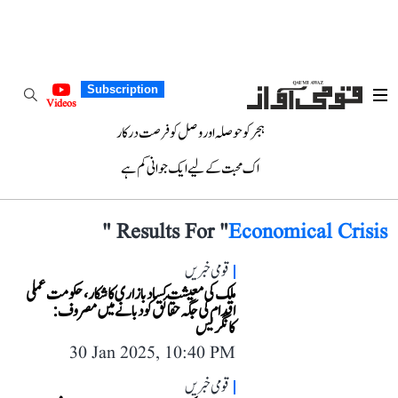
Subscription
Videos
ہجر کو حوصلہ اور وصل کو فرصت درکار
اک محبت کے لیے ایک جوانی کم ہے
"
Results For "
Economical Crisis
قومی خبریں
ملک کی معیشت کساد بازاری کا شکار، حکومت عملی
اقدام کی جگہ حقائق کو دبانے میں مصروف:
کانگریس
30 Jan 2025, 10:40 PM
قومی خبریں