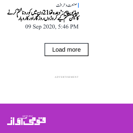
صنعت و حرفت
ویڈیو پیغام: ’وعدہ تھا 21 دن میں کورونا ختم کرنے
کا لیکن ختم کیے کروڑوں روزگار اور کاروبار‘
09 Sep 2020, 5:46 PM
Load more
ADVERTISEMENT