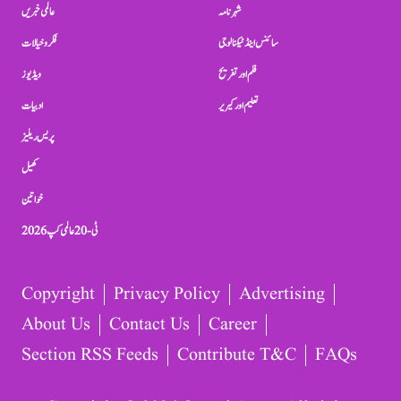
شہرنامہ
عالمی خبریں
سائنس اینڈ ٹیکنالوجی
فکر و خیالات
فلم اور تفریح
ویڈیوز
تعلیم اور کیریر
ادبیات
پریس ریلیز
کھیل
خواتین
ٹی-20 عالمی کپ 2026
Copyright
Privacy Policy
Advertising
About Us
Contact Us
Career
Section RSS Feeds
Contribute T&C
FAQs