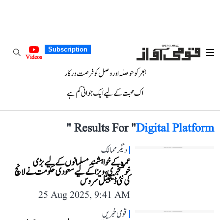
Subscription
Videos
ہجر کو حوصلہ اور وصل کو فرصت درکار
اک محبت کے لیے ایک جوانی کم ہے
"
Results For "
Digital Platform
دیگر ممالک
عمرہ کے خواہشمند مسلمانوں کے لیے بڑی
خوشخبری، ویزا کے لیے سعودی حکومت نے لانچ
کی نئی ڈیجیٹل سروس
25 Aug 2025, 9:41 AM
قومی خبریں