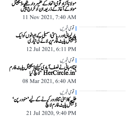
مولانا آزاد قومی اتحاد کے علمبردار تھے، ڈیجیٹل
مواد کے آغاز کے ذریعہ ان کو خراج پیش
11 Nov 2021, 7:40 AM
قومی خبریں
پارلیمانی اور ریاستی اسمبلی کے ایوانوں کو ایک
ڈیجیٹل پلیٹ فارم پر لانے کی تیاری
12 Jul 2021, 6:11 PM
قومی خبریں
نیتا امبانی نے نصف آبادی کیلئے ڈیجیٹل پلیٹ فارم
’ HerCircle.in ‘لانچ کیا
08 Mar 2021, 6:40 AM
قومی خبریں
طلبہ کا ذہنی تناؤ دور کرنے کے لیے ’منودرپن‘
ڈجیٹل پلیٹ فارم لانچ
21 Jul 2020, 9:40 PM