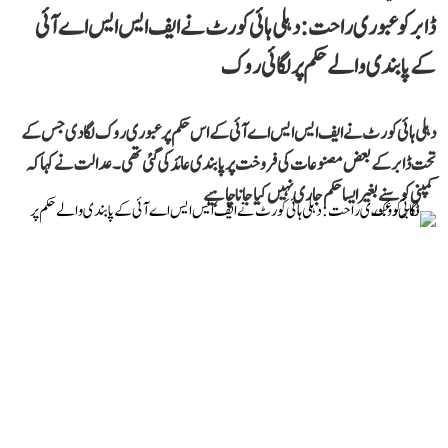
ڈابر کو عبوری راحت: دہلی ہائی کورٹ نے ایف ایس ایس اے آئی
کے پابندی والے حکم پر لگائی روک
دہلی ہائی کورٹ نے ایف ایس ایس اے آئی کے اس حکم پر عبوری روک لگا دی جس کے
تحت ڈابر کے بعض مصنوعات کی فروخت پر پابندی عائد کی گئی تھی۔ عدالت نے کہا کہ
کمپنی کو سنے بغیر ایسا حکم جاری نہیں کیا جانا چاہیے