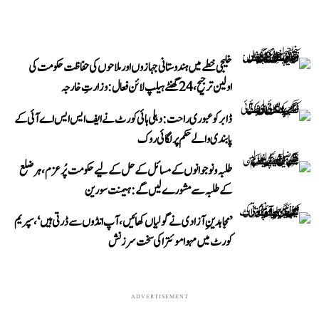
خلیجی خطے میں ہندوستانی جہازوں اور ملاحوں کی حفاظت حکومت کی
اولین ترجیح، 24 گھنٹے ہیلپ لائن فعال: وزارتِ خارجہ
ڈابر کو عبوری راحت: دہلی ہائی کورٹ نے ایف ایس ایس اے آئی کے
پابندی والے حکم پر لگائی روک
طلبہ و نوجوانوں کے مسائل کے حل کے لیے حکومت پُرعزم، ہر ضلع
کے طلبہ سے مشورے لیں گے: ہیمنت سورین
’مجاہدینِ آزادی نے گولیاں کھائیں، آپ انڈوں سے ڈرتی ہیں‘، سپریم
کورٹ میں مہوا موئترا کی سخت سرزنش
ADVERTISEMENT