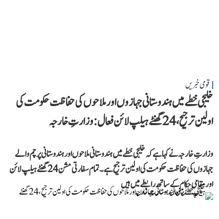
قومی خبریں
خلیجی خطے میں ہندوستانی جہازوں اور ملاحوں کی حفاظت حکومت کی
اولین ترجیح، 24 گھنٹے ہیلپ لائن فعال: وزارتِ خارجہ
وزارتِ خارجہ نے کہا ہے کہ خلیجی خطے میں ہندوستانی ملاحوں اور ہندوستانی پرچم والے
جہازوں کی حفاظت حکومت کی اولین ترجیح ہے۔ تمام سفارتی مشن 24 گھنٹے ہیلپ لائن
اور مقامی حکام کے ساتھ رابطے میں ہیں