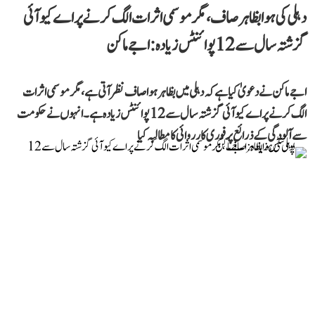
دہلی کی ہوا بظاہر صاف، مگر موسمی اثرات الگ کرنے پر اے کیو آئی
گزشتہ سال سے 12 پوائنٹس زیادہ: اجے ماکن
اجے ماکن نے دعویٰ کیا ہے کہ دہلی میں بظاہر ہوا صاف نظر آتی ہے، مگر موسمی اثرات
الگ کرنے پر اے کیو آئی گزشتہ سال سے 12 پوائنٹس زیادہ ہے۔ انہوں نے حکومت
سے آلودگی کے ذرائع پر فوری کارروائی کا مطالبہ کیا