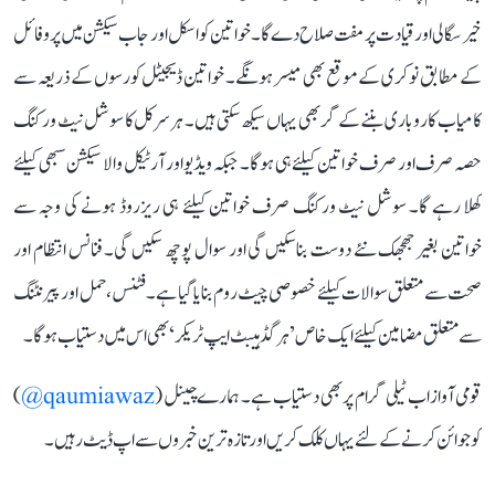
خیر سگالی اور قیادت پر مفت صلاح دے گا۔ خواتین کو اسکل اور جاب سیکشن میں پروفائل
کے مطابق نوکری کے موقع بھی میسر ہونگے۔ خواتین ڈیجیٹل کورسوں کے ذریعہ سے
کامیاب کاروباری بننے کے گر بھی یہاں سیکھ سکتی ہیں۔ ہرسرکل کا سوشل نیٹ ورکنگ
حصہ صرف اور صرف خواتین کیلئے ہی ہوگا۔ جبکہ ویڈیو اور آرٹیکل والا سیکشن سبھی کیلئے
کھلا رہے گا۔ سوشل نیٹ ورکنگ صرف خواتین کیلئے ہی ریزروڈ ہونے کی وجہ سے
خواتین بغیر جھجھک نئے دوست بناسکیں گی اور سوال پوچھ سکیں گی۔ فنانس انتظام اور
صحت سے متعلق سوالات کیلئے خصوصی چیٹ روم بنایا گیا ہے۔ فٹنس، حمل اور پیرنٹنگ
سے متعلق مضامین کیلئے ایک خاص ’ہر گڈ ہیبٹ ایپ ٹریکر‘ بھی اس میں دستیاب ہوگا۔
قومی آواز اب ٹیلی گرام پر بھی دستیاب ہے۔ ہمارے چینل (
qaumiawaz@
)
کو جوائن کرنے کے لئے یہاں کلک کریں اور تازہ ترین خبروں سے اپ ڈیٹ رہیں۔