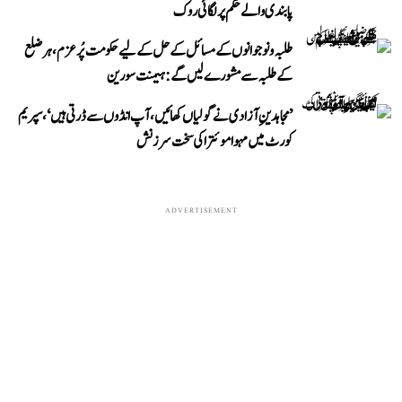
پابندی والے حکم پر لگائی روک
طلبہ و نوجوانوں کے مسائل کے حل کے لیے حکومت پُرعزم، ہر ضلع
کے طلبہ سے مشورے لیں گے: ہیمنت سورین
’مجاہدینِ آزادی نے گولیاں کھائیں، آپ انڈوں سے ڈرتی ہیں‘، سپریم
کورٹ میں مہوا موئترا کی سخت سرزنش
ADVERTISEMENT