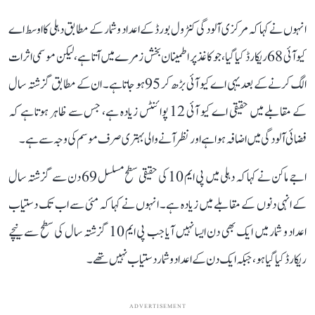
انہوں نے کہا کہ مرکزی آلودگی کنٹرول بورڈ کے اعداد و شمار کے مطابق دہلی کا اوسط اے
کیو آئی 68 ریکارڈ کیا گیا، جو کاغذ پر اطمینان بخش زمرے میں آتا ہے، لیکن موسمی اثرات
الگ کرنے کے بعد یہی اے کیو آئی بڑھ کر 95 ہو جاتا ہے۔ ان کے مطابق گزشتہ سال
کے مقابلے میں حقیقی اے کیو آئی 12 پوائنٹس زیادہ ہے، جس سے ظاہر ہوتا ہے کہ
فضائی آلودگی میں اضافہ ہوا ہے اور نظر آنے والی بہتری صرف موسم کی وجہ سے ہے۔
اجے ماکن نے کہا کہ دہلی میں پی ایم 10 کی حقیقی سطح مسلسل 69 دن سے گزشتہ سال
کے انہی دنوں کے مقابلے میں زیادہ ہے۔ انہوں نے کہا کہ مئی سے اب تک دستیاب
اعداد و شمار میں ایک بھی دن ایسا نہیں آیا جب پی ایم 10 گزشتہ سال کی سطح سے نیچے
ریکارڈ کیا گیا ہو، جبکہ ایک دن کے اعداد و شمار دستیاب نہیں تھے۔
ADVERTISEMENT