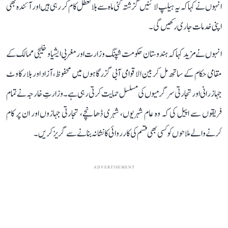
انہوں نے کہا کہ یہ ہیلپ لائنیں گزشتہ کئی ماہ سے بلا تعطل کام کر رہی ہیں اور آئندہ بھی
اپنی خدمات جاری رکھیں گی۔
انہوں نے مزید کہا کہ ہندوستان حکومت شپنگ وزارت اور مغربی ایشیا و خلیجی ممالک کے
مقامی حکام کے ساتھ مل کر بین الاقوامی آبی گزرگاہوں میں محفوظ، آزاد اور بلا رکاوٹ
جہاز رانی اور تجارتی سرگرمیوں کی مسلسل حمایت کرتی رہی ہے۔ وزارتِ خارجہ نے تمام
فریقوں سے اپیل کی کہ وہ عام شہریوں، شہری ڈھانچے، تجارتی جہازوں اور ان پر کام
کرنے والے ملاحوں کو کسی بھی قسم کی کارروائی کا نشانہ بنانے سے گریز کریں۔
ADVERTISEMENT