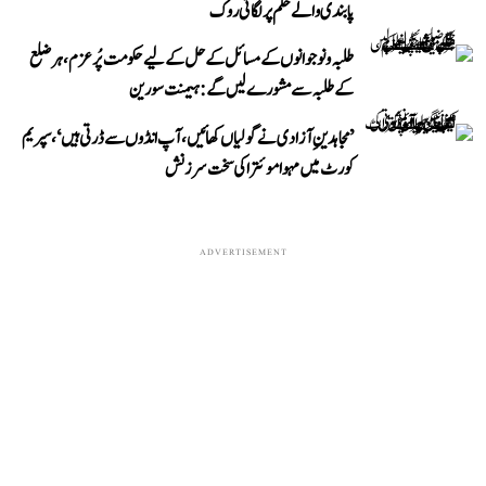
پابندی والے حکم پر لگائی روک
طلبہ و نوجوانوں کے مسائل کے حل کے لیے حکومت پُرعزم، ہر ضلع
کے طلبہ سے مشورے لیں گے: ہیمنت سورین
’مجاہدینِ آزادی نے گولیاں کھائیں، آپ انڈوں سے ڈرتی ہیں‘، سپریم
کورٹ میں مہوا موئترا کی سخت سرزنش
ADVERTISEMENT