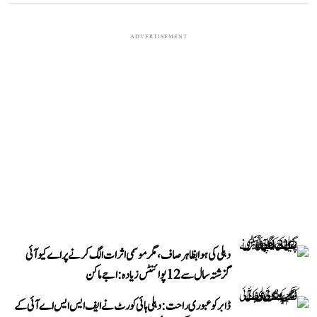
ADVERTISEMENT
دہلی کی ہوا بظاہر صاف، مگر موسمی اثرات الگ کرنے پر اے کیو آئی
گزشتہ سال سے 12 پوائنٹس زیادہ: اجے ماکن
ڈابر کو عبوری راحت: دہلی ہائی کورٹ نے ایف ایس ایس اے آئی کے