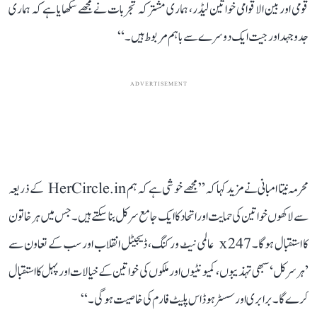
قومی اور بین الاقوامی خواتین لیڈر، ہماری مشترکہ تجربات نے مجھے سکھایا ہے کہ ہماری
جدوجہد اور جیت ایک دوسرے سے باہم مربوط ہیں۔“
ADVERTISEMENT
محرمہ نیتا امبانی نے مزید کہا کہ ”مجھے خوشی ہے کہ ہم HerCircle.in کے ذریعہ
سے لاکھوں خواتین کی حمایت اور اتحاد کا ایک جامع سرکل بنا سکتے ہیں ۔ جس میں ہر خاتون
کا استقبال ہوگا۔ 247 x عالمی نیٹ ورکنگ، ڈیجیٹل انقلاب اور سب کے تعاون سے
’ہر سرکل‘ سبھی تہذیبوں، کمیونٹیوں اور ملکوں کی خواتین کے خیالات اور پہل کا استقبال
کرے گا۔ برابری اور سسٹر ہوڈ اس پلیٹ فارم کی خاصیت ہوگی۔“