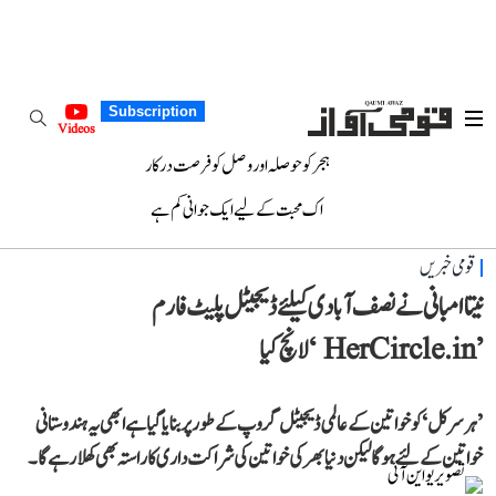
Subscription
Videos
ہجر کو حوصلہ اور وصل کو فرصت درکار
اک محبت کے لیے ایک جوانی کم ہے
قومی خبریں
نیتا امبانی نے نصف آبادی کیلئے ڈیجیٹل پلیٹ فارم
’ HerCircle.in ‘لانچ کیا
’ہر سرکل‘کوخواتین کے عالمی ڈیجیٹل گروپ کے طور پر بنایا گیاہے ابھی یہ ہندوستانی
خواتین کے لئے ہوگا لیکن دنیا بھر کی خواتین کی شراکت داری کا راستہ بھی کھلا رہے گا۔