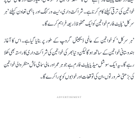
خواتین کی ترقی کیلئے کام کرناہے۔ شراکت داری، نیٹ ورکنگ اور باہمی تعاون کیلئے ’ہر
سرکل‘ پلیٹ فارم خواتین کو ایک محفوظ ذریعہ فراہم کرے گا۔
’ہر سرکل‘ کو خواتین کے عالمی ڈیجیٹل گروپ کے طور پر بنایا گیاہے۔ اس کا آغاز
ہندوستانی خواتین کے ساتھ ہوگا لیکن دنیا بھر کی خواتین کی شراکت داری کا راستہ بھی کھلا
رہے گا۔ یہ ایک سوشل میڈیا پلیٹ فارم ہے جو ہر عمر اور مالی سماجی پش منظر والی خواتین
کی بڑھتی ضرورتوں، ان کی توقعات اور خوابوں کو پورا کرے گا۔
ADVERTISEMENT