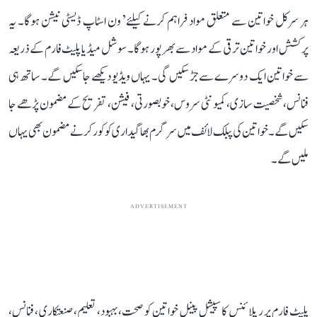
ہر سرکل خواتین سے متعلق مواد فراہم کرنے کیلئے’ ون اسٹاپ ڈیسٹی نیشن ہوگا۔ یہ
پرکشش اور خواتین ترقی کے مواد سے بھرپور ہوگا۔ سوشل میڈیا پلیٹ فارم کے ذریعہ
سے خواتین ایک دوسرے سے جڑ سکیں گی۔ یہاں ویڈیو دیکھے جاسکیں گے۔ ساتھ ہی
فنانس، شخصیت سازی، کمیونٹی سروس، خوبصورتی، فیشن، تفریح کے مضمون پڑھے جا
سکیں گے۔ خواتین کی پبلک لائف میں سرگرم بھاگیداری کو کور کرنے مضمون بھی یہاں
ملیں گے۔
ADVERTISEMENT
پلیٹ فارم پر ریلائنس کا سپیشل پینل خواتین کو صحت، بہبود، تعلیم، صنعتکاری ، فنانس،