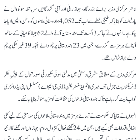
ادھر مرکزی وزیر برائے بندرگاہ، جہاز رانی اور آبی گزرگاہیں سربانند سونووال نے
پارلیمنٹ کو بتایا کہ خلیجی خطے سے اب تک 4,052 ہندوستانی ملاحوں کو وطن واپس لایا جا
چکا ہے۔ انہوں نے کہا کہ 3 اگست تک ہندوستان آنے والے 62 جہاز کامیابی کے ساتھ
آبنائے ہرمز سے گزرے، جن میں 23 ہندوستانی پرچم والے جبکہ 39 غیر ملکی پرچم
والے جہاز شامل تھے۔
مرکزی وزیر کے مطابق مشرقِ وسطیٰ میں بدلتی ہوئی سکیورٹی صورتحال کے پیشِ نظر
ڈائریکٹوریٹ جنرل آف میری ٹائم ایڈمنسٹریشن (ڈی جی ایم اے) مسلسل اپنی ایڈوائزری
کو اپ ڈیٹ کر رہا ہے تاکہ ہندوستانی ملاحوں کی حفاظت کو مزید مؤثر بنایا جا سکے۔
انہوں نے بتایا کہ حکومت نے آبنائے ہرمز میں ہندوستانی ملاحوں کی سلامتی کے لیے کئی
اضافی اقدامات بھی کیے ہیں، جن میں 24 گھنٹے فعال کنٹرول روم، جہازوں اور عملے کا لائیو