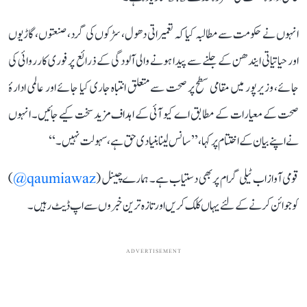
انہوں نے حکومت سے مطالبہ کیا کہ تعمیراتی دھول، سڑکوں کی گرد، صنعتوں، گاڑیوں
اور حیاتیاتی ایندھن کے جلنے سے پیدا ہونے والی آلودگی کے ذرائع پر فوری کارروائی کی
جائے، وزیرپور میں مقامی سطح پر صحت سے متعلق انتباہ جاری کیا جائے اور عالمی ادارۂ
صحت کے معیارات کے مطابق اے کیو آئی کے اہداف مزید سخت کیے جائیں۔ انہوں
نے اپنے بیان کے اختتام پر کہا، ’’سانس لینا بنیادی حق ہے، سہولت نہیں۔‘‘
قومی آواز اب ٹیلی گرام پر بھی دستیاب ہے۔ ہمارے چینل (
qaumiawaz@
)
کو جوائن کرنے کے لئے یہاں کلک کریں اور تازہ ترین خبروں سے اپ ڈیٹ رہیں۔
ADVERTISEMENT