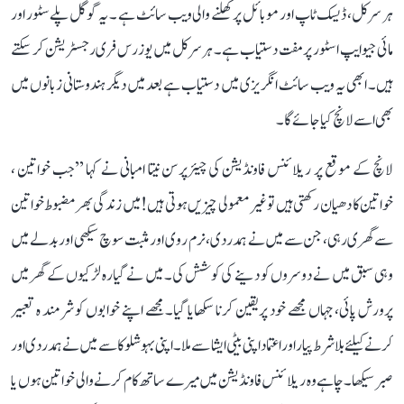
ہر سرکل، ڈیسک ٹاپ اور موبائل پر کھلنے والی ویب سائٹ ہے ۔ یہ گوگل پلے سٹور اور
مائی جیو ایپ ا سٹور پر مفت دستیاب ہے۔ ہر سرکل میں یوزرس فری رجسٹریشن کرسکتے
ہیں۔ ابھی یہ ویب سائٹ انگریزی میں دستیاب ہے بعد میں دیگر ہندوستانی زبانوں میں
بھی اسے لانچ کیا جائے گا۔
لانچ کے موقع پر ریلائنس فاونڈیشن کی چیئرپرسن نیتا امبانی نے کہا ’’جب خواتین ،
خواتین کا دھیا ن رکھتی ہیں تو غیر معمولی چیزیں ہوتی ہیں! میں زندگی بھر مضبوط خواتین
سے گھری رہی، جن سے میں نے ہمدردی، نرم روی اور مثبت سوچ سیکھی اور بدلے میں
وہی سبق میں نے دوسروں کو دینے کی کوشش کی۔ میں نے گیارہ لڑکیوں کے گھر میں
پرورش پائی، جہاں مجھے خود پر یقین کرنا سکھایا گیا۔ مجھے اپنے خوابوں کو شرمند ہ تعبیر
کرنے کیلئے بلا شرط پیار اور اعتماد اپنی بیٹی ایشا سے ملا۔ اپنی بہو شلوکا سے میں نے ہمدردی اور
صبر سیکھا۔ چاہے وہ ریلائنس فاونڈیشن میں میرے ساتھ کام کرنے والی خواتین ہوں یا