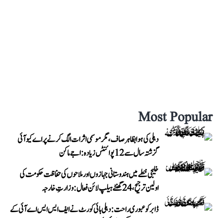
Most Popular
دہلی کی ہوا بظاہر صاف، مگر موسمی اثرات الگ کرنے پر اے کیو آئی
گزشتہ سال سے 12 پوائنٹس زیادہ: اجے ماکن
خلیجی خطے میں ہندوستانی جہازوں اور ملاحوں کی حفاظت حکومت کی
اولین ترجیح، 24 گھنٹے ہیلپ لائن فعال: وزارتِ خارجہ
ڈابر کو عبوری راحت: دہلی ہائی کورٹ نے ایف ایس ایس اے آئی کے