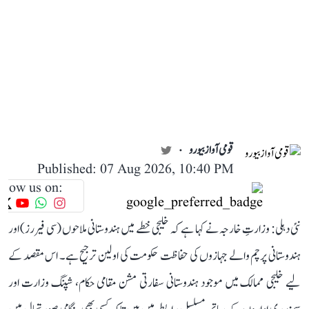
قومی آواز بیورو
Published: 07 Aug 2026, 10:40 PM
llow us on:
نئی دہلی: وزارتِ خارجہ نے کہا ہے کہ خلیجی خطے میں ہندوستانی ملاحوں (سی فیررز) اور
ہندوستانی پرچم والے جہازوں کی حفاظت حکومت کی اولین ترجیح ہے۔ اس مقصد کے
لیے خلیجی ممالک میں موجود ہندوستانی سفارتی مشن مقامی حکام، شپنگ وزارت اور