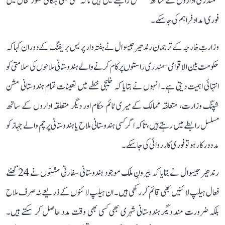
سمندری اداروں کے ساتھ مسلسل رابطے میں ہیں تاکہ کسی بھی ہنگامی صورتحال میں
فوری امداد فراہم کی جا سکے۔
وزارتِ خارجہ کے ترجمان رندھیر جیسوال نے ہفتہ وار پریس بریفنگ کے دوران کہا کہ
حکومت بین الاقوامی سمندری راستوں پر کام کرنے والے ہندوستانی ملاحوں کی سلامتی کو
انتہائی اہمیت دیتی ہے۔ انہوں نے بتایا کہ خلیجی خطے میں تعینات تمام ہندوستانی مشن
شپنگ وزارت، متعلقہ ممالک کے میری ٹائم حکام اور دیگر متعلقہ اداروں کے ساتھ
مسلسل رابطے میں رہتے ہیں، تاکہ اگر کسی ہندوستانی ملاح یا ہندوستانی پرچم والے جہاز کو
مدد درکار ہو تو فوری کارروائی کی جا سکے۔
رندھیر جیسوال نے بتایا کہ بیرونِ ملک موجود ہندوستانی سفارتی مشنوں نے 24 گھنٹے
فعال ہیلپ لائنیں بھی قائم کر رکھی ہیں۔ ان ہیلپ لائنوں کے ذریعے نہ صرف ملاح
بلکہ ضرورت مند دیگر ہندوستانی شہری بھی کسی بھی وقت مدد حاصل کر سکتے ہیں۔