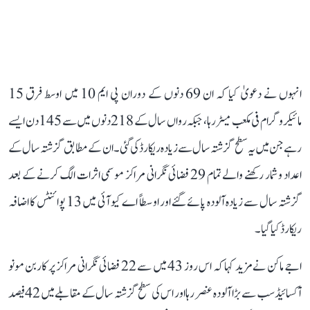
انہوں نے دعویٰ کیا کہ ان 69 دنوں کے دوران پی ایم 10 میں اوسط فرق 15
مائیکروگرام فی مکعب میٹر رہا، جبکہ رواں سال کے 218 دنوں میں سے 145 دن ایسے
رہے جن میں یہ سطح گزشتہ سال سے زیادہ ریکارڈ کی گئی۔ ان کے مطابق گزشتہ سال کے
اعداد و شمار رکھنے والے تمام 29 فضائی نگرانی مراکز موسمی اثرات الگ کرنے کے بعد
گزشتہ سال سے زیادہ آلودہ پائے گئے اور اوسطاً اے کیو آئی میں 13 پوائنٹس کا اضافہ
ریکارڈ کیا گیا۔
اجے ماکن نے مزید کہا کہ اس روز 43 میں سے 22 فضائی نگرانی مراکز پر کاربن مونو
آکسائیڈ سب سے بڑا آلودہ عنصر رہا اور اس کی سطح گزشتہ سال کے مقابلے میں 42 فیصد