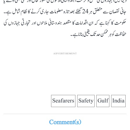
ڈیٹا بیس، جہازوں کی نقل و حرکت، ہندوستانی ملاحوں کی صورتحال اور کسی بھی واقعے یا
جانی نقصان سے متعلق ہر 24 گھنٹے بعد تازہ معلومات جاری کرنے کا نظام شامل ہے۔
حکومت کا کہنا ہے کہ ان اقدامات کا مقصد ہندوستانی ملاحوں اور تجارتی جہازوں کی
حفاظت کو ہر ممکن حد تک یقینی بنانا ہے۔
ADVERTISEMENT
Seafarers
Safety
Gulf
India
Comment(s)