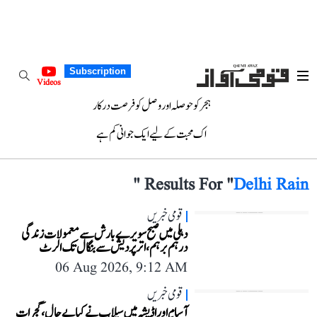
Subscription
Videos
ہجر کو حوصلہ اور وصل کو فرصت درکار
اک محبت کے لیے ایک جوانی کم ہے
"
Results For "
Delhi Rain
قومی خبریں
دہلی میں صبح سویرے بارش سے معمولات زندگی
درہم برہم، اترپردیش سے بنگال تک الرٹ
06 Aug 2026, 9:12 AM
قومی خبریں
آسام اور اڈیشہ میں سیلاب نے کیا بے حال، گجرات