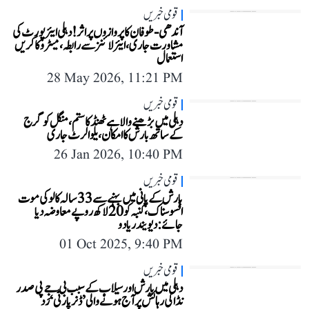
قومی خبریں
آندھی-طوفان کا پروازوں پر اثر! دہلی ایئر پورٹ کی
مشاورت جاری، ایئرلائنز سے رابطہ، میٹرو کا کریں
استعمال
28 May 2026, 11:21 PM
قومی خبریں
دہلی میں بڑھنے والا ہے ٹھنڈ کا ستم، منگل کو گرج
کے ساتھ بارش کا امکان، یلو الرٹ جاری
26 Jan 2026, 10:40 PM
قومی خبریں
بارش کے پانی میں بہنے سے 33 سالہ کالو کی موت
افسوسناک، کنبہ کو 20 لاکھ روپے معاوضہ دیا
جائے: دیویندر یادو
01 Oct 2025, 9:40 PM
قومی خبریں
دہلی میں بارش اور سیلاب کے سبب بی جے پی صدر
نڈا کی رہائش پر آج ہونے والی ’ڈنر پارٹی‘ رَد