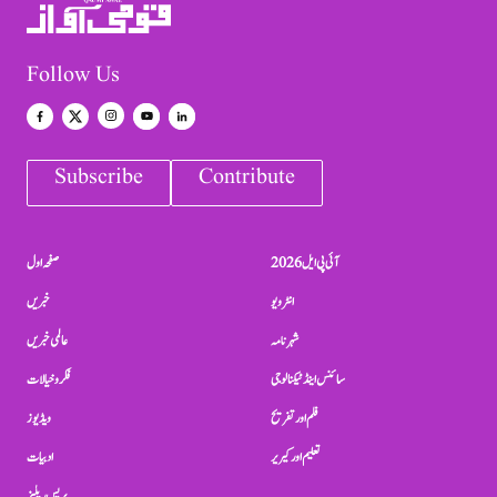
Follow Us
Subscribe
Contribute
آئی پی ایل 2026
صفحہ اول
انٹرویو
خبریں
شہرنامہ
عالمی خبریں
سائنس اینڈ ٹیکنالوجی
فکر و خیالات
فلم اور تفریح
ویڈیوز
تعلیم اور کیریر
ادبیات
پریس ریلیز