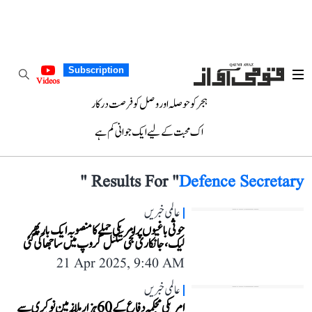
Subscription
Videos
ہجر کو حوصلہ اور وصل کو فرصت درکار
اک محبت کے لیے ایک جوانی کم ہے
"
Results For "
Defence Secretary
عالمی خبریں
حوثی باغیوں پر امریکی حملے کا منصوبہ ایک بار پھر
لیک، جانکاری نجی سگنل گروپ میں ساجھا کی گئی
21 Apr 2025, 9:40 AM
عالمی خبریں
امریکی محکمہ دفاع کے 60 ہزار ملازمین نوکری سے