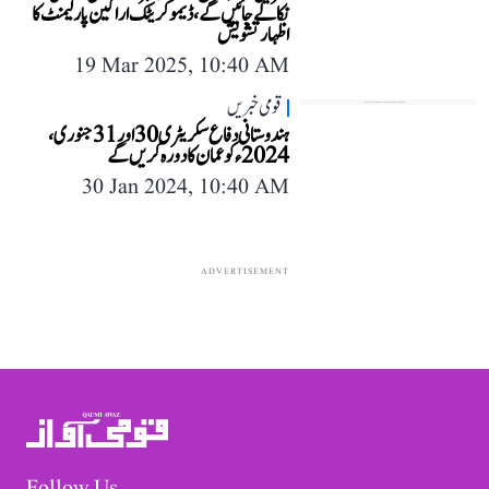
نکالے جائیں گے، ڈیموکریٹک اراکین پارلیمنٹ کا
اظہار تشویش
19 Mar 2025, 10:40 AM
قومی خبریں
ہندوستانی دفاع سکریٹری 30 اور 31 جنوری،
2024 ء کو عمان کا دورہ کریں گے
30 Jan 2024, 10:40 AM
ADVERTISEMENT