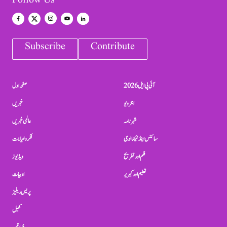
Follow Us
Subscribe
Contribute
آئی پی ایل 2026
صفحہ اول
انٹرویو
خبریں
شہرنامہ
عالمی خبریں
سائنس اینڈ ٹیکنالوجی
فکر و خیالات
فلم اور تفریح
ویڈیوز
تعلیم اور کیریر
ادبیات
پریس ریلیز
کھیل