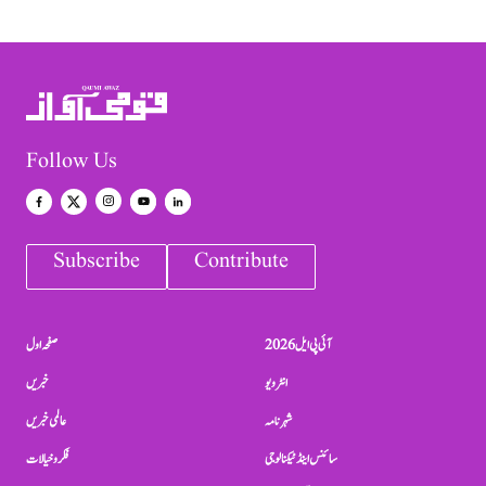
Follow Us
Subscribe
Contribute
آئی پی ایل 2026
صفحہ اول
انٹرویو
خبریں
شہرنامہ
عالمی خبریں
سائنس اینڈ ٹیکنالوجی
فکر و خیالات