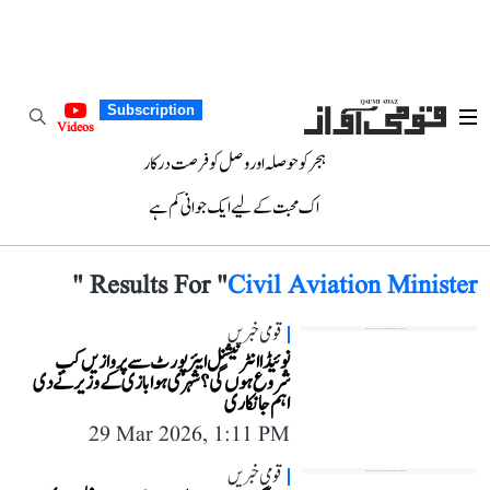
Subscription
Videos
ہجر کو حوصلہ اور وصل کو فرصت درکار
اک محبت کے لیے ایک جوانی کم ہے
"
Results For "
Civil Aviation Minister
قومی خبریں
نوئیڈا انٹرنیشنل ایئرپورٹ سے پروازیں کب
شروع ہوں گی؟ شہری ہوا بازی کے وزیر نے دی
اہم جانکاری
29 Mar 2026, 1:11 PM
قومی خبریں