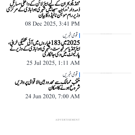
’انڈیگو بحران کے لیے ایئرلائن کے داخلی مسائل
ذمہ دار‘، راجیہ سبھا میں شہری ہوابازی کے مرکزی
وزیر رام موہن نائیڈو کا بیان
08 Dec 2025, 3:41 PM
قومی خبریں
2025 میں 183 طیاروں میں آئی تکنیکی خرابی،
ایئر انڈیا سرفہرست، شہری ہوا بازی کے وزیر نے
پارلیمنٹ میں دی جانکاری
25 Jul 2025, 1:11 AM
قومی خبریں
منتخب ممالک سے محدود بین الاقوامی پروازیں
شروع ہونے کا امکان
24 Jun 2020, 7:00 AM
ADVERTISEMENT