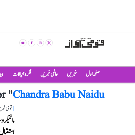
صفحہ اول
خبریں
عالمی خبریں
فکر و خیالات
وی
r "
Chandra Babu Naidu
قومی خبری
مائیکروس
استقبال