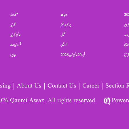
ادبیات
صفحہ اول
ٹرویو
پریس ریلیز
خبریں
نامہ
کھیل
عالمی خبریں
الوجی
خواتین
فکر و خیالات
تفریح
ٹی-20 عالمی کپ 2026
ویڈیوز
sing
About Us
Contact Us
Career
Section 
026 Qaumi Awaz. All rights reserved.
Power