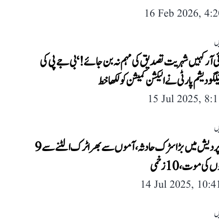
16 Feb 2026, 4:
ں
ی آر کہیں شہریت تصدیق کی مہم نہ بن جائے!‘ بی جے پی کی
گو دیشم پارٹی نے الیکشن کمیشن کو لکھا خط
15 Jul 2025, 8:
ں
آندھرا پردیش میں بڑا سڑک حادثہ، آموں سے بھرا ٹرک الٹنے سے 9
ی موت، 10 زخمی
14 Jul 2025, 10:
ں