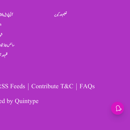
تعلیم اور کیریر
آئی پی ایل 2026
ان
شہر
سائنس اینڈ ٹیکن
فلم اور 
RSS Feeds
Contribute T&C
FAQs
ed by
Quintype