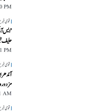
20 PM
قومی خبری
’ایس آئ
حلیف تیل
11 PM
قومی خبری
مزدوروں ک
41 AM
قومی خبری