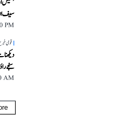
’نتیش او
سیف الل
40 PM
قومی خبری
دیکھنا ہ
سنجے را
40 AM
ore