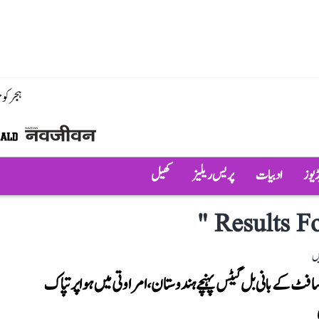
ہجر کو
ڈیوز
ادبیات
پریس ریلیز
کھیل
"
Results Fo
ں
افٹ کے بانی بل گیٹس پہنچے ہندوستان، امراوتی میں ہوا پرتپاک