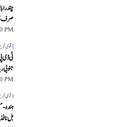
چندراباب
صرف 15 لاکھ، اے ڈی آر کی رپورٹ میں انکشاف
40 PM
قومی خبری
ٹی ڈی پ
جنوبی ری
40 PM
قومی خبری
ہندو-مسل
بل نافذ 