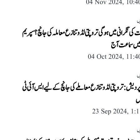
04 Nov 2024, 10:
ں
ت کی نگرانی میں ہوگی تروپتی لڈو تنازع معاملہ کی جانچ؟ سپریم
ں سماعت آج
04 Oct 2024, 11:
ں
پردیش: تروپتی لڈو تنازع معاملے کی جانچ کے لیے ایس آئی ٹی
ل
23 Sep 2024, 1:
ں