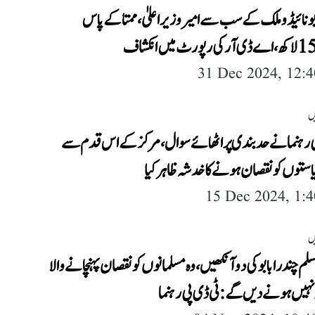
و نائیڈو ملک کے سب سے امیر وزیر اعلیٰ، ممتا کے پاس
31 Dec 2024, 12:
ں
ی رہنما نے حد بندی پر اٹھائے سوال، مرکز کے اس قدم سے
استوں کو نقصان ہونے کا خدشہ ظاہر کیا
15 Dec 2024, 1:
ں
م چندرا بابو کی دو آنکھیں، وہ مسلمانوں کو نقصان پہنچانے والا
نہیں ہونے دیں گے: ٹی ڈی پی رہنما