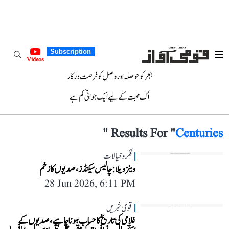
Subscription
Videos
ہجر کو حوصلہ اور وصل کو فرصت درکار
اک محبت کے لیے ایک جوانی کم ہے
"
Results For "
Centuries
فکر و خیالات
وینزویلا: چالیس سیکنڈز، صدیوں کا زخم
28 Jun 2026, 6:11 PM
قومی خبریں
غلامی کی تاریخ کا حساب ہونا چاہیے، صدیوں کے