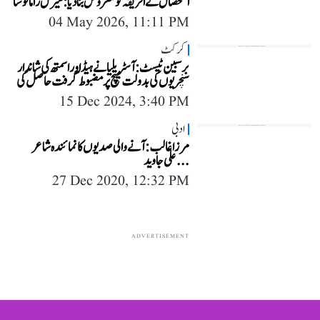
استحصال نے افریقہ کو مقروض بنا دیا: سیرل رامافوسا
04 May 2026, 11:11 PM
کرکٹ
برسبین ٹیسٹ: آسٹریلیا نے ہیڈ اور اسمتھ کی شاندار
سنچریوں کی بدولت میچ پر مضبوط گرفت حاصل کی
15 Dec 2024, 3:40 PM
ادبی
مرزا غالب: آنے والی صدیوں کا نمائندہ شاعر
...علی جاوید
27 Dec 2020, 12:32 PM
ADVERTISEMENT