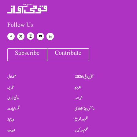
Follow Us
Subscribe
Contribute
آئی پی ایل 2026
صفحہ اول
انٹرویو
خبریں
شہرنامہ
عالمی خبریں
سائنس اینڈ ٹیکنالوجی
فکر و خیالات
فلم اور تفریح
ویڈیوز
تعلیم اور کیریر
ادبیات