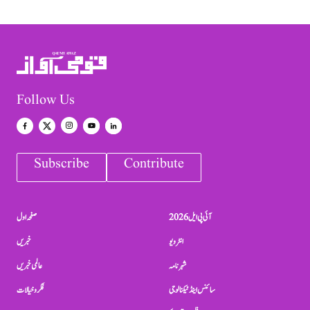
Follow Us
Subscribe
Contribute
آئی پی ایل 2026
صفحہ اول
انٹرویو
خبریں
شہرنامہ
عالمی خبریں
سائنس اینڈ ٹیکنالوجی
فکر و خیالات