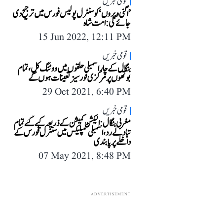
قومی خبریں
’اگنی ویروں‘ کو سنٹرل پولیس فورس میں ترجیح دی
جائے گی: امت شاہ
15 Jun 2022, 12:11 PM
قومی خبریں
بنگال کے چار اسمبلی حلقوں میں ووٹنگ کل، تمام
بوتھوں پر مرکزی فورسیز تعینات ہوں گے
29 Oct 2021, 6:40 PM
قومی خبریں
مغربی بنگال: الیکشن کمیشن کے ذریعہ کیے گئے تمام
تبادلے رد، اسمبلی کمپلیکس میں سنٹرل فورس کے
داخلے پر پابندی
07 May 2021, 8:48 PM
ADVERTISEMENT