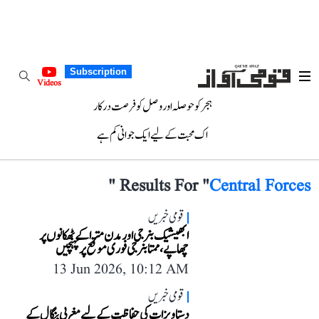
Subscription
Videos
ہجر کو حوصلہ اور وصل کو فرصت درکار
اک محبت کے لیے ایک جوانی کم ہے
"
Results For "
Central Forces
قومی خبریں
ابھیشیک بنرجی اور مدن مترا کے ٹھکانوں پر
چھاپے، ممتا بنرجی فوری موقع پر پہنچیں
13 Jun 2026, 10:12 AM
قومی خبریں
دستاویزات کی حفاظت کے لیے مغربی بنگال کے