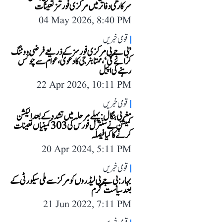
سرکاری دفاتر میں مرکزی فورسز تعینات
04 May 2026, 8:40 PM
قومی خبریں
’بی جے پی مرکزی فورسز کے ذریعے فرضی ووٹنگ
کرائے گی‘، ممتا بنرجی کا دعویٰ، عوام سے چوکس
رہنے کی اپیل
22 Apr 2026, 10:11 PM
قومی خبریں
مغربی بنگال: پہلے مرحلہ میں تشدد کے بعد الیکشن
کمیشن نے سنٹرل فورس کی 303 کمپنیاں تعینات
کرنے کا کیا فیصلہ
20 Apr 2024, 5:11 PM
قومی خبریں
بہار: بی جے پی لیڈروں کو مرکز سے ملی سیکورٹی کے
بعد سیاست گرم
21 Jun 2022, 7:11 PM