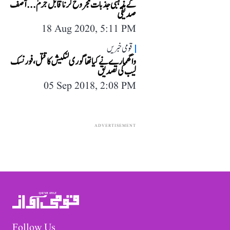
کے مذہبی جذبات مجروح کرنا قابل جرم... آصف
صدیقی
18 Aug 2020, 5:11 PM
قومی خبریں
واگھمارے نے کیا تھا گوری لنکیش کا قتل، فورنسک
لیب کی تصدیق
05 Sep 2018, 2:08 PM
ADVERTISEMENT
Follow Us