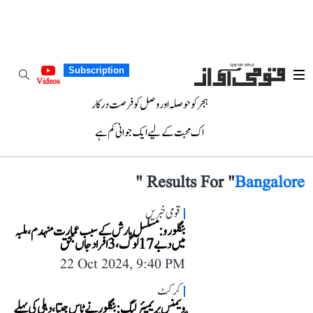
Subscription
Videos
ہجر کو حوصلہ اور وصل کو فرصت درکار
اک محبت کے لیے ایک جوانی کم ہے
"
Results For "
Bangalore
قومی خبریں
بنگلورو: مسلسل بارش کے سبب عمارت منہدم، ملبہ
میں دبے 17 لوگ، 3 افراد جاں بحق
22 Oct 2024, 9:40 PM
کرکٹ
ویمنس پریمیئر لیگ: بنگلور نے ٹاس جیتا، دہلی کی پہلے