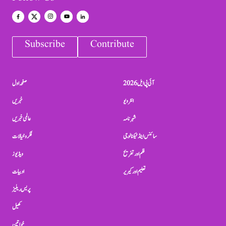
Subscribe
Contribute
آئی پی ایل 2026
صفحہ اول
انٹرویو
خبریں
شہرنامہ
عالمی خبریں
سائنس اینڈ ٹیکنالوجی
فکر و خیالات
فلم اور تفریح
ویڈیوز
تعلیم اور کیریر
ادبیات
پریس ریلیز
کھیل
خواتین