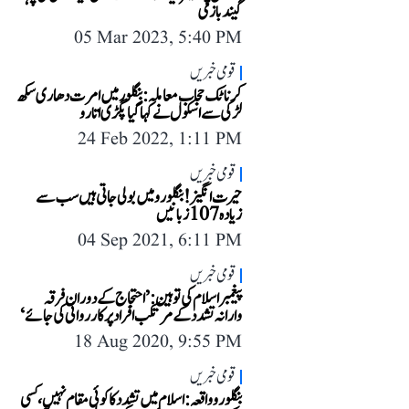
گیندبازی
05 Mar 2023, 5:40 PM
قومی خبریں
کرناٹک حجاب معاملہ: بنگلور میں امرت دھاری سکھ
لڑکی سے اسکول نے کہا گیا پگڑی اتارو
24 Feb 2022, 1:11 PM
قومی خبریں
حیرت انگیز! بنگلورو میں بولی جاتی ہیں سب سے
زیادہ 107 زبانیں
04 Sep 2021, 6:11 PM
قومی خبریں
پیغمبر اسلام کی توہین: ’احتجاج کے دوران فرقہ
وارانہ تشدد کے مرتکب افراد پر کارروائی کی جائے‘
18 Aug 2020, 9:55 PM
قومی خبریں
بنگلورو واقعہ: اسلام میں تشدد کا کوئی مقام نہیں، کسی