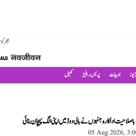
ہجر کو
ڈیوز
ادبیات
پریس ریلیز
کھیل
اصلاحیت اداکارہ جنہوں نے بالی ووڈ میں اپنی الگ پہچان بنائی
05 Aug 2026, 3: