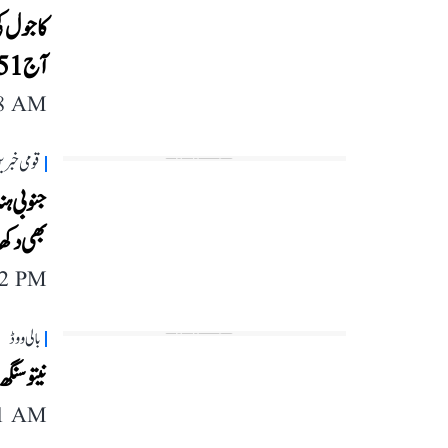
کاجول کی
آج 51 برس کی ہو گئیں
48 AM
قومی خبری
جنوبی ہن
بھی دکھای
12 PM
بالی ووڈ
نیتو سنگھ
11 AM