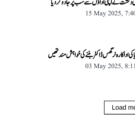
 دکشت نے اپنی اداؤں سے سب پر جادو کر دیا
15 May 2025, 7:
ا کی اداکارہ نرگس ڈاکٹر بننے کی خواہش مند تھیں
03 May 2025, 8:
Load m