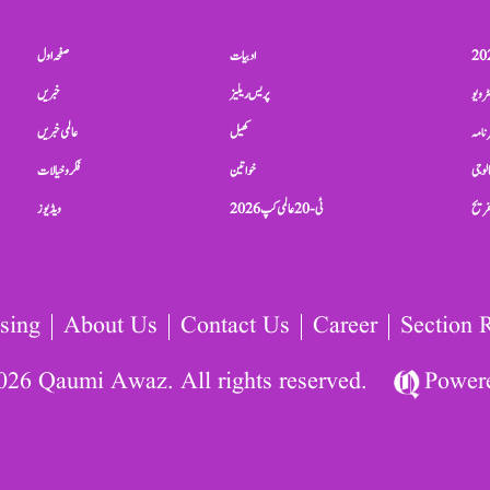
ادبیات
صفحہ اول
ٹرویو
پریس ریلیز
خبریں
نامہ
کھیل
عالمی خبریں
الوجی
خواتین
فکر و خیالات
تفریح
ٹی-20 عالمی کپ 2026
ویڈیوز
sing
About Us
Contact Us
Career
Section 
026 Qaumi Awaz. All rights reserved.
Power