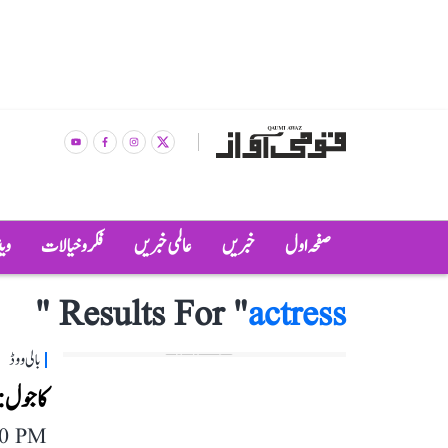
صفحہ اول
خبریں
عالمی خبریں
فکر و خیالات
وی
"
Results For "
actress
بالی ووڈ
کاجول: ب
00 PM