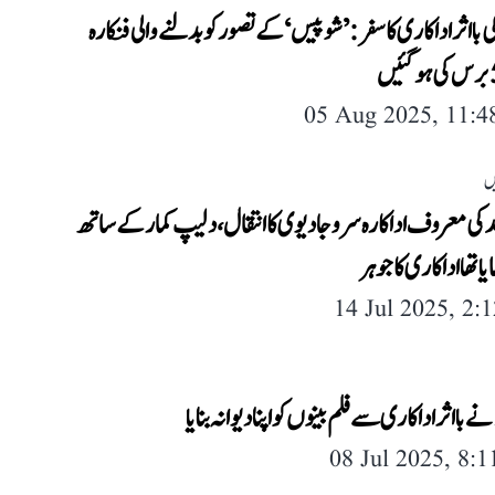
 بااثر اداکاری کا سفر: ’شو پیس‘ کے تصور کو بدلنے والی فنکارہ
05 Aug 2025, 11:
ں
د کی معروف اداکارہ سروجا دیوی کا انتقال، دلیپ کمار کے ساتھ
ا تھا اداکاری کا جوہر
14 Jul 2025, 2:
 نے بااثر اداکاری سے فلم بینوں کو اپنا دیوانہ بنایا
08 Jul 2025, 8: