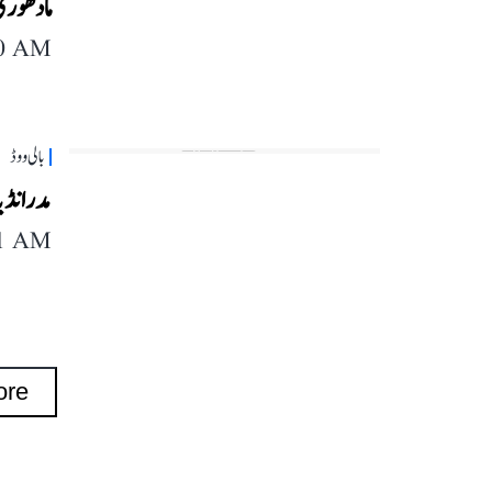
مادھوری
40 AM
بالی ووڈ
مدر انڈی
11 AM
ore