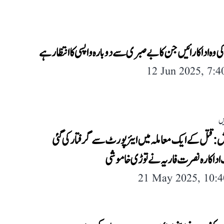
 کی وہ اداکارائیں جن کا بے صبری سے دوبارہ واپسی کا انتظا ر ہے
12 Jun 2025, 7:
یں
ش: قتل کے ایک معاملہ میں ایئرپورٹ سے گرفتار کی گئی
داکارہ نصرت فاریہ نے توڑی خاموشی
21 May 2025, 10: