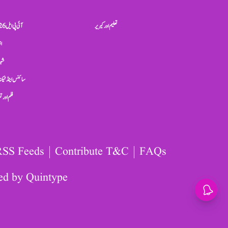
تعلیم اور کیریر
آئی پی ایل 2026
ان
شہر
سائنس اینڈ ٹیکن
فلم اور 
RSS Feeds
Contribute T&C
FAQs
ed by
Quintype