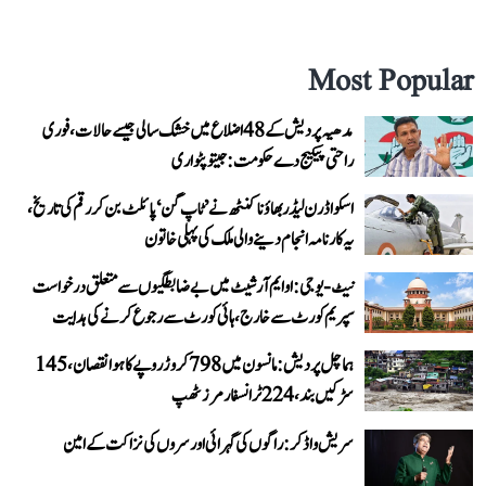
Most Popular
مدھیہ پردیش کے 48 اضلاع میں خشک سالی جیسے حالات، فوری
راحتی پیکیج دے حکومت: جیتو پٹواری
اسکواڈرن لیڈر بھاؤنا کنٹھ نے ’ٹاپ گن‘ پائلٹ بن کر رقم کی تاریخ،
یہ کارنامہ انجام دینے والی ملک کی پہلی خاتون
نیٹ-یو جی: او ایم آر شیٹ میں بے ضابطگیوں سے متعلق درخواست
سپریم کورٹ سے خارج، ہائی کورٹ سے رجوع کرنے کی ہدایت
ہماچل پردیش: مانسون میں 798 کروڑ روپے کا ہوا نقصان، 145
سڑکیں بند، 224 ٹرانسفارمرز ٹھپ
سریش واڈکر: راگوں کی گہرائی اور سروں کی نزاکت کے امین