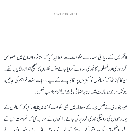
ADVERTISEMENT
کانگریس کے ریاستی صدر نے حکومت سے مطالبہ کیا کہ متاثرہ اضلاع میں خصوصی
گرداوری اور فصلوں کا فوری سروے کرایا جائے تاکہ نقصان کا صحیح اندازہ لگایا جا سکے۔
ان کا کہنا تھا کہ کسانوں کو کیڑوں پر قابو پانے کے لیے ادویات مفت فراہم کی جائیں،
کیونکہ موجودہ حالات میں ان پر اضافی مالی بوجھ ڈالنا مناسب نہیں۔
جیتو پٹواری نے فصل بیمہ کے معاملہ میں بھی حکومت کو نشانہ بنایا اور کہا کہ کسانوں کے
بیمہ دعووں کی ادائیگی فوری طور پر کی جائے۔ انہوں نے مطالبہ کیا کہ حکومت اس کے
لیے واضح وقت کی حد مقرر کرے تاکہ کسانوں کو بروقت مالی مدد مل سکے۔ انہوں نے