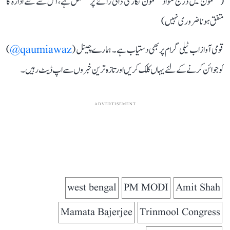
(مضمون میں درج مواد مضمون نگار کی ذاتی رائے پر مشتمل ہے، اس سے سے ادارہ کا
متفق ہونا ضروری نہیں)
قومی آواز اب ٹیلی گرام پر بھی دستیاب ہے۔ ہمارے چینل (
qaumiawaz@
)
کو جوائن کرنے کے لئے یہاں کلک کریں اور تازہ ترین خبروں سے اپ ڈیٹ رہیں۔
ADVERTISEMENT
west bengal
PM MODI
Amit Shah
Mamata Bajerjee
Trinmool Congress