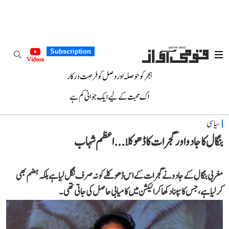
Subscription
Videos
ہجر کو حوصلہ اور وصل کو فرصت درکار
اک محبت کے لیے ایک جوانی کم ہے
سیاسی
بنگال کا جادو اور گجرات کا ڈھوکلا... اعظم شہاب
مغربی بنگال کے جادو نے گجرات کے اس ڈھوکلے کو نہ صرف نگل لیا ہے بلکہ ہضم بھی
کرلیا ہے، جس کا سپنا دکھا کر الیکشن میں کامیابی حاصل کی جاتی تھی۔