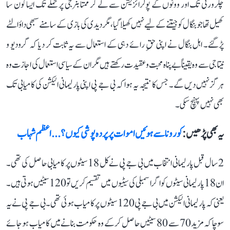
چکرورتی تک اور ووٹوں کے پولرائزیشن سے لے کر ممتا بنرجی پر حملے تک ایسا کون سا
کھیل تھا جو بنگال کو جیتنے کے لیے نہیں کھیلا گیا، مگر دیدی کی بازی کے سامنے سبھی داؤ الٹے
پڑگئے۔ اہل بنگال نے اپنی حقِ رائے دہی کے استعمال سے یہ ثابت کر دیا کہ گرودیو و
نیتاجی سے وہ یقیناً بے پناہ محبت وعقیدت رکھتے ہیں مگر ان کے سیاسی استعمال کی اجازت وہ
ہرگز نہیں دیں گے۔ جس کا نتیجہ یہ ہوا کہ بی جے پی اپنی پارلیمانی الیکشن کی کامیابی تک
بھی نہیں پہنچ سکی۔
یہ بھی پڑھیں :
کورونا سے ہوئیں اموات پر پردہ پوشی کیوں؟... اعظم شہاب
2 سال قبل پارلیمانی انتخاب میں بی جے پی نے کل 18 سیٹوں پر کامیابی حاصل کی تھی۔
ان 18 پارلیمانی سیٹوں کو اگر اسمبلی کی سیٹیوں میں تقسیم کریں تو 120 سیٹیں ہوتی ہیں۔
یعنی کہ پارلیمانی الیکشن میں بی جے پی 120 سیٹوں پر کامیاب ہوئی تھی۔ بی جے پی نے یہ
سوچا کہ مزید 70 سے 80 سیٹیں حاصل کرکے وہ حکومت بنانے میں کامیاب ہوجائے