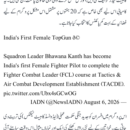
کامبیٹ لیڈر‘ (ایف سی ایل) کورس مکمل کرنے والی پہلی خاتون پائلٹ بن گئی ہیں۔ یہ
کامیابی اس لیے بھی خاص ہے کہ 20 ہفتوں پر مشتمل اس مشکل پروگرام کے لیے
فضائیہ کے بہت کم پائلٹس کا انتخاب کیا جاتا ہے۔
India's First Female TopGun ð©
Squadron Leader Bhawana Kanth has become
India's first Female Fighter Pilot to complete the
Fighter Combat Leader (FCL) course at Tactics &
Air Combat Development Establishment (TACDE).
pic.twitter.com/Ubx4sGCwOG
August 6, 2026
— IADN (@NewsIADN)
اس پروگرام میں افسران کو جدید جنگی حکمت عملی (ایڈوانسڈ کامبیٹ ٹیکٹکس) کی تربیت دی
جاتی ہے۔ خواتین کے لیے نئی راہیں کھلنے کی ایک اور نمایاں مثال اس وقت سامنے آئی