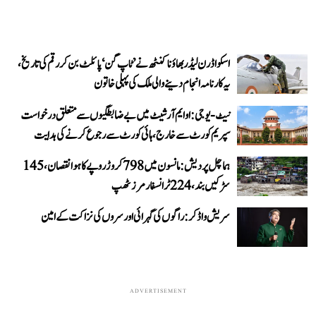
اسکواڈرن لیڈر بھاؤنا کنٹھ نے ’ٹاپ گن‘ پائلٹ بن کر رقم کی تاریخ،
یہ کارنامہ انجام دینے والی ملک کی پہلی خاتون
نیٹ-یو جی: او ایم آر شیٹ میں بے ضابطگیوں سے متعلق درخواست
سپریم کورٹ سے خارج، ہائی کورٹ سے رجوع کرنے کی ہدایت
ہماچل پردیش: مانسون میں 798 کروڑ روپے کا ہوا نقصان، 145
سڑکیں بند، 224 ٹرانسفارمرز ٹھپ
سریش واڈکر: راگوں کی گہرائی اور سروں کی نزاکت کے امین
ADVERTISEMENT