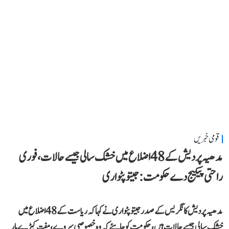
قومی خبریں
مدھیہ پردیش کے 48 اضلاع میں خشک سالی جیسے حالات، فوری
راحتی پیکیج دے حکومت: جیتو پٹواری
مدھیہ پردیش کانگریس کے صدر جیتو پٹواری نے کہا کہ ریاست کے 48 اضلاع میں
خشک سالی جیسے حالات ہیں، حکومت کو چاہئے کہ وہ خصوصی سروے، مفت کیڑے مار