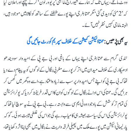
ووٹ مانگے، یہاں تک کہ ہمارے شیوراج ماما بھی ’پریوورتون‘ کرنے پہنچے اور اعلان کیا
کہ’2 مئی کو دیدی گئی ‘مگر ممتا بنرجی اپنے پورے طنطنے کے ساتھ کولکاتا میں موجود ہیں،
البتہ ماماجی کہیں نظر نہیں آئے۔
یہ بھی پڑھیں :
ممتا الیکشن کمیشن کے خلاف سپریم کورٹ جائیں گی
نندی گرام سے ممتا بنرجی اپنے یہاں کے باغی اور بی جے پی کے امیدوار سوویندھو
ادھیکاری کے خلاف میدان میں اترکر پورے مغربی بنگال کے لوگوں کو یہ پیغام دے دیا
تھا کہ بی جے پی کو اپنے جس امیدوار پر سب سے زیادہ اعتماد ہے، اسے وہ گھر میں گھس کر
ہرائیں گی۔ ممتا کی اس ادا نے بنگال کے لوگوں کو ان کا اس قدر فریفتہ کر دیا کہ پولرائزیشن
کی تمام تر کوشش کے باوجود وہ ٹی ایم سی سے وابستہ رہے۔ بی جے پی نے یہ سوچ لیا تھا کہ
پولرائزیشن کی اس کی سیاست ہمیشہ ہی کامیاب رہے گی جو اس کی غلطی ثابت ہوئی۔ گوکہ
پارلیمانی الیکشن میں پورے ملک میں پھیلی فرقہ واریت نے بنگال میں بھی اپنا اثر دکھایا تھا،