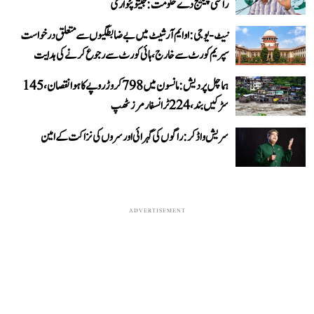
راحتی پیکیج دے حکومت: جیتو پٹواری
نیٹ-یو جی: او ایم آر شیٹ میں بے ضابطگیوں سے متعلق درخواست
سپریم کورٹ سے خارج، ہائی کورٹ سے رجوع کرنے کی ہدایت
ہماچل پردیش: مانسون میں 798 کروڑ روپے کا ہوا نقصان، 145
سڑکیں بند، 224 ٹرانسفارمرز ٹھپ
سریش واڈکر: راگوں کی گہرائی اور سروں کی نزاکت کے امین
ADVERTISEMENT