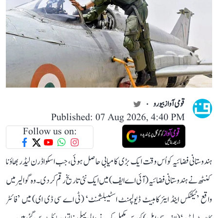
قومی آواز بیورو
Published: 07 Aug 2026, 4:40 PM
Follow us on:
ہندوستانی فضائیہ کو اُس وقت ایک بڑی کامیابی حاصل ہوئی، جب اسکواڈرن لیڈر بھاؤنا
کنٹھ نے ہندوستانی فضائیہ (آئی اے ایف) میں ایک نئی تاریخ رقم کر دی۔ وہ گوالیر میں
واقع ’ٹیکٹکس اینڈ ایئر کامبیٹ ڈیولپمنٹ اسٹیبلشمنٹ‘ (ٹی اے سی ڈی ای) میں ’فائٹر