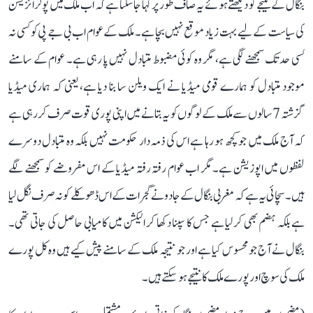
بنگال کے نتیجے کو دیکھتے ہوئے یہ صاف طور پر کہا جاسکتا ہے کہ اب ملک میں پولرائزیشن
کی سیاست کے لیے بہت زیاد موقع نہیں بچا ہے۔ ملک کے عوام اب بی جے پی کو کسی نہ
کسی حدتک سمجھنے لگی ہے، مگر وہ کوئی مضبوط متبادل نہیں پا رہی ہے۔ عوام کے سامنے
موجود متبادل کو ہمارے قومی میڈیا نے ایک ویلن سا بنا دیا ہے، یعنی کہ ہماری میڈیا
گزشتہ 7 سالوں سے ملک کے لوگوں کو یہ بتانے میں اپنی پوری قوت صرف کر رہی ہے
کہ آج ملک میں جو کچھ ہو رہا ہے اس کی ذمہ دار حکومت نہیں بلکہ وہ متبادل دوسرے
لفظوں میں اپوزیشن ہے۔ مگر اب عوام رفتہ رفتہ میڈیا کے اس مفروضے کو سمجھنے لگے
ہیں۔ سچائی یہ ہے کہ مغربی بنگال کے جادو نے گجرات کے اس ڈھوکلے کو نہ صرف نگل لیا
ہے بلکہ ہضم بھی کرلیا ہے جس کا سپنا دکھا کر الیکشن میں کامیابی حاصل کی جاتی تھی۔
بنگال نے آج جو محسوس کیا ہے اور جو نتیجہ ملک کے سامنے پیش کیے ہیں وہ کل پورے
ملک کی سوچ اور پورے ملک کا نتیجے ہوسکتے ہیں۔