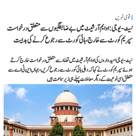
قومی خبریں
نیٹ-یو جی: او ایم آر شیٹ میں بے ضابطگیوں سے متعلق درخواست
سپریم کورٹ سے خارج، ہائی کورٹ سے رجوع کرنے کی ہدایت
نیٹ-یو جی امیدواروں کی او ایم آر شیٹ میں تضاد سے متعلق درخواست خارج کرتے
ہوئے سپریم کورٹ نے کہا کہ دہلی ہائی کورٹ سے رجوع کریں، جہاں این ٹی اے سے
متعلق اسی نوعیت کے دیگر معاملات پہلے ہی زیر سماعت ہیں