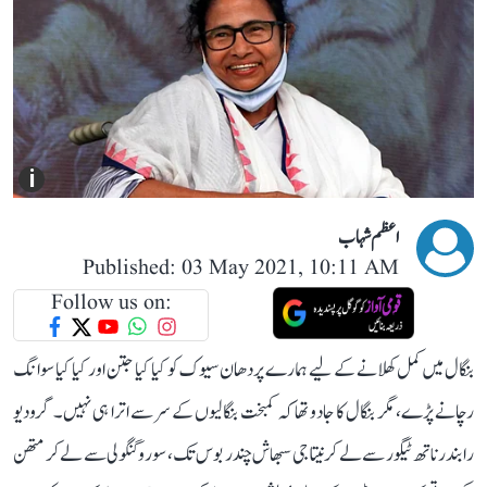
i
اعظم شہاب
Published: 03 May 2021, 10:11 AM
Follow us on:
بنگال میں کمل کھلانے کے لیے ہمارے پردھان سیوک کو کیا کیا جتن اور کیا کیا سوانگ
رچانے پڑے، مگر بنگال کا جادو تھا کہ کمبخت بنگالیوں کے سر سے اترا ہی نہیں۔ گرودیو
رابندرناتھ ٹیگور سے لے کر نیتاجی سبھاش چندر بوس تک، سوروگنگولی سے لے کر متھن