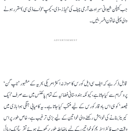
جب کیپٹن شیوانی سہراوت آرمی چیف کی ’ایڈز-ڈی-کیمپ‘ (اے ڈی سی) مقرر ہونے
والی پہلی خاتون افسر بنیں۔
ADVERTISEMENT
قابل ذکر ہے کہ ایف سی ایل کورس کا موازنہ اکثر امریکی بحریہ کے مشہور ’ٹاپ گن‘
پروگرام سے کیا جاتا ہے، کیونکہ ہندوستانی فضائیہ کے تمام پائلٹس میں سے صرف ’ایک
فیصد‘ کو ہی اس باوقار کورس کے لیے منتخب کیا جاتا ہے۔ یہ کامیابی جنگی ہوا بازی میں
کیریئر بنانے کی خواہش رکھنے والی خواتین کے لیے بڑی ترغیب ہے، خاص طور پر اس
وقت جب فائٹر اسٹریم کو خواتین کے لیے باضابطہ طور پر کھولے ہوئے تقریباً ایک دہائی