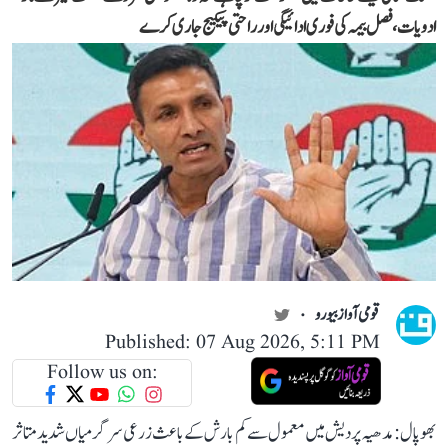
ادویات، فصل بیمہ کی فوری ادائیگی اور راحتی پیکیج جاری کرے
قومی آواز بیورو
Published: 07 Aug 2026, 5:11 PM
Follow us on:
بھوپال: مدھیہ پردیش میں معمول سے کم بارش کے باعث زرعی سرگرمیاں شدید متاثر