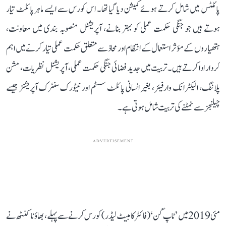
پائلٹس میں شامل کرتے ہوئے کمیشن دیا گیا تھا۔ اس کورس سے ایسے ماہر پائلٹ تیار
ہوتے ہیں جو جنگی حکمت عملی کو بہتر بنانے، آپریشنل منصوبہ بندی میں معاونت،
ہتھیاروں کے مؤثر استعمال کے انتظام اور محاذ سے متعلق حکمت عملی تیار کرنے میں اہم
کردار ادا کرتے ہیں۔ تربیت میں جدید فضائی جنگی حکمت عملی، آپریشنل نظریات، مشن
پلاننگ، الیکٹرانک وارفیئر، بغیر انسانی پائلٹ سسٹم اور نیٹورک سنٹرک آپریشنز جیسے
چیلنجز سے نمٹنے کی تربیت شامل ہوتی ہے۔
ADVERTISEMENT
مئی 2019 میں ’ٹاپ گن‘ (فائٹر کامبیٹ لیڈر) کورس کرنے سے پہلے، بھاؤنا کنٹھ نے