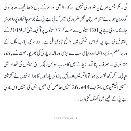
گی۔ مگرجس طرح یہ ضروری نہیں ہے کہ داڑھی اور سرکے بال بڑھا لینے سے ہرکوئی
گورودیو ہوجائے اسی طرح یہ بھی ضروری نہیں کہ بی جے پی نے جو سوچا تھا وہ پورا ہو ہی
جائے۔ سو بی جے پی 120 سیٹوں سے سمٹ کر 77 سیٹوں پر آگئی۔ یعنی کہ 2019 کے
بالمقابل بی جے پی کو اس الیکشن میں واضح ناکامی ملی ہے۔ دوسری جانب ملک کے
وزیراعظم، وزیر داخلہ اور دنیا کی سب سے بڑی اورمالدار پارٹی کی بھرپور محنت کے باوجود
ممتا بنرجی نہ صرف اپنا قلعہ بچانے میں کامیاب ہوئیں، بلکہ اپنی سیٹوں کی تعداد بھی
بچالی۔ اگر کچھ نقصان ہوا تو کانگریس اوربائیں بازو کی پارٹیوں کا ہوا، جنہوں نے گزشتہ
اسمبلی الیکشن میں بالترتیب 44 اور 26 سیٹیں حاصل کی تھیں، جن کی سیٹیں اس بار بی
جے پی کے خیمے میں کھسک گئی ہیں۔
ADVERTISEMENT