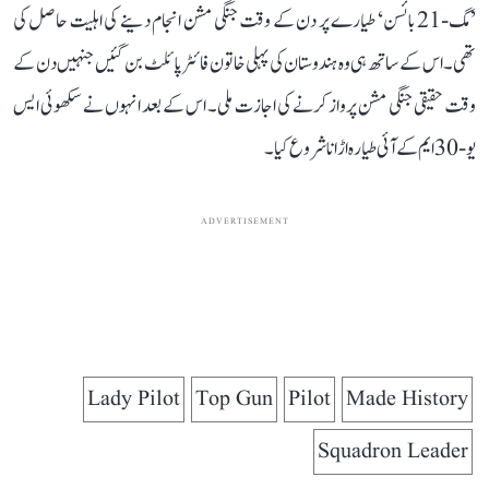
’مگ-21 بائسن‘ طیارے پر دن کے وقت جنگی مشن انجام دینے کی اہلیت حاصل کی
تھی۔ اس کے ساتھ ہی وہ ہندوستان کی پہلی خاتون فائٹر پائلٹ بن گئیں جنہیں دن کے
وقت حقیقی جنگی مشن پرواز کرنے کی اجازت ملی۔ اس کے بعد انہوں نے سکھوئی ایس
یو-30 ایم کے آئی طیارہ اڑانا شروع کیا۔
ADVERTISEMENT
Lady Pilot
Top Gun
Pilot
Made History
Squadron Leader