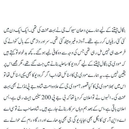
بنگال جیتنے کے لیے ہمارے پردھان سیوک جی نے بہت محنت کی تھی۔ ایک ایک دن میں
کئی کئی ریلیاں کررہے تھے۔ آواز وغیرہ بیٹھ گئی تھی۔ سر اور داڑھی کے بال کٹوانے کی
فرصت ہی نہیں مل رہی تھی جس کی وجہ سے وہ کافی لمبے ہوگئے۔ کچھ بدخواہ تو کہتے ہیں
کہ مودی جی بنگال جیتنے کے لیے گرودیو کا سا حلیہ بنانے میں جٹ گئے تھے، مگر مجھے اس پر
یقین نہیں ہے۔ یہ ہمارے مودی جی کا اسٹائل تھا، اب اگر گرودیو کا بھی یہی اسٹائل تھا تو
اس میں بھلا مودی جی کا کیا قصور؟ مودی جی کے علاوہ امت شاہ و جے پی نڈا نے بھی بہت
محنت کی۔ انہوں نے تو اعلان کر دیا تھا کہ بی جے پی 200 سیٹیں جیت رہی ہے، بس
اعلان باقی ہے، اس کے بعد ہم وہاں سرکار بنانے جا رہے ہیں۔ شاہ صاحب نے تو سی اے
اے و این آرسی کا بگل بھی بجایا، یوگی جی بھی پدھارے اور درگا و رام کے حوالے سے