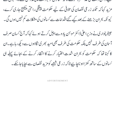
مزید کہا کہ ممکنہ زرعی نقصان کی تلافی کے لیے حکومت پیشگی راحتی پیکیج جاری کرے،
کیونکہ بحران بڑھنے کے بعد کیے گئے اقدامات سے کسانوں کی مشکلات کم نہیں ہوں گی۔
جیتو پٹواری نے وزیر اعلیٰ ڈاکٹر موہن یادو سے اپیل کرتے ہوئے کہا کہ آج کسان صرف
آسمان کی طرف نہیں بلکہ حکومت کی طرف بھی امید بھری نگاہوں سے دیکھ رہا ہے۔ ان
کا کہنا تھا کہ حکومت کو بحران شدت اختیار کرنے کا انتظار کرنے کے بجائے پہلے ہی
کسانوں کے ساتھ کھڑا ہونا چاہیے تاکہ زرعی شعبے کو مزید نقصان سے بچایا جا سکے۔
ADVERTISEMENT