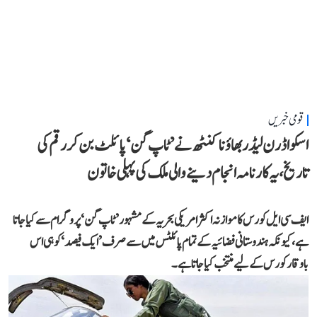
قومی خبریں
اسکواڈرن لیڈر بھاؤنا کنٹھ نے ’ٹاپ گن‘ پائلٹ بن کر رقم کی
تاریخ، یہ کارنامہ انجام دینے والی ملک کی پہلی خاتون
ایف سی ایل کورس کا موازنہ اکثر امریکی بحریہ کے مشہور ’ٹاپ گن‘ پروگرام سے کیا جاتا
ہے، کیونکہ ہندوستانی فضائیہ کے تمام پائلٹس میں سے صرف ’ایک فیصد‘ کو ہی اس
باوقار کورس کے لیے منتخب کیا جاتا ہے۔