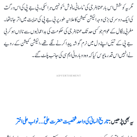
مگر یہ کوشش اس بار ممتا بنرجی کی ’ما، ماٹی مانوش‘ کو نہیں ہرا سکی۔ بی جے پی کی اس درگت
کی ایک دوسری بڑی وجہ الیکشن کمیشن کا علانیہ طور پر بی جے پی کی حمایت میں اتر جانا تھا۔
مغربی بنگال کے عوام جو کسی حد تک ممتا بنرجی کی حکومت کی بداعمالیوں سے نالاں ہوکر بی
جے پی کے تئیں اپنے دل میں نرم گوشہ پیدا کرنے لگے تھے، الیکشن کمیشن کے رویے
نے انہیں اس قدر مایوس کیا کہ وہ دوبارہ ٹی ایم سی کی جانب پلٹ گئے۔
ADVERTISEMENT
یہ بھی پڑھیں :
تاریخ انسانی کی واحد شخصیت حضرت علیؑ... نواب علی اختر