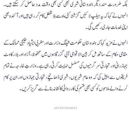
بلکہ ضرورت مند دیگر ہندوستانی شہری بھی کسی بھی وقت مدد حاصل کر سکتے ہیں۔
انہوں نے کہا کہ یہ ہیلپ لائنیں گزشتہ کئی ماہ سے بلا تعطل کام کر رہی ہیں اور آئندہ بھی
اپنی خدمات جاری رکھیں گی۔
انہوں نے مزید کہا کہ ہندوستان حکومت شپنگ وزارت اور مغربی ایشیا و خلیجی ممالک کے
مقامی حکام کے ساتھ مل کر بین الاقوامی آبی گزرگاہوں میں محفوظ، آزاد اور بلا رکاوٹ
جہاز رانی اور تجارتی سرگرمیوں کی مسلسل حمایت کرتی رہی ہے۔ وزارتِ خارجہ نے تمام
فریقوں سے اپیل کی کہ وہ عام شہریوں، شہری ڈھانچے، تجارتی جہازوں اور ان پر کام
کرنے والے ملاحوں کو کسی بھی قسم کی کارروائی کا نشانہ بنانے سے گریز کریں۔
ADVERTISEMENT