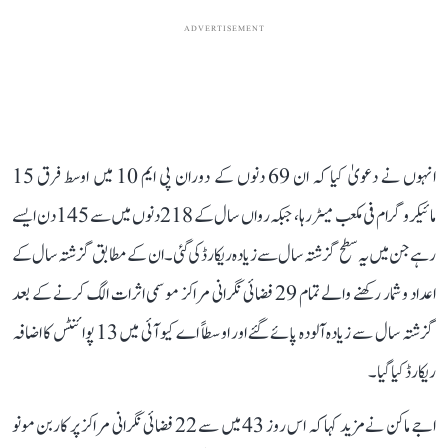
ADVERTISEMENT
انہوں نے دعویٰ کیا کہ ان 69 دنوں کے دوران پی ایم 10 میں اوسط فرق 15
مائیکروگرام فی مکعب میٹر رہا، جبکہ رواں سال کے 218 دنوں میں سے 145 دن ایسے
رہے جن میں یہ سطح گزشتہ سال سے زیادہ ریکارڈ کی گئی۔ ان کے مطابق گزشتہ سال کے
اعداد و شمار رکھنے والے تمام 29 فضائی نگرانی مراکز موسمی اثرات الگ کرنے کے بعد
گزشتہ سال سے زیادہ آلودہ پائے گئے اور اوسطاً اے کیو آئی میں 13 پوائنٹس کا اضافہ
ریکارڈ کیا گیا۔
اجے ماکن نے مزید کہا کہ اس روز 43 میں سے 22 فضائی نگرانی مراکز پر کاربن مونو