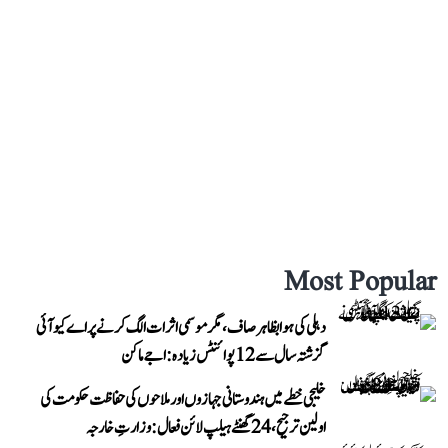
Most Popular
دہلی کی ہوا بظاہر صاف، مگر موسمی اثرات الگ کرنے پر اے کیو آئی
گزشتہ سال سے 12 پوائنٹس زیادہ: اجے ماکن
خلیجی خطے میں ہندوستانی جہازوں اور ملاحوں کی حفاظت حکومت کی
اولین ترجیح، 24 گھنٹے ہیلپ لائن فعال: وزارتِ خارجہ