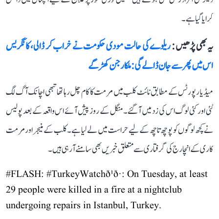
کرایا گیا ہے۔
یہ بھی پڑھیں :
ریلوے کی حالت مودی حکومت نے خراب کر ڈالی، کانگریس
اس میں پھر سے جان ڈالے گی: ملکارجن کھڑگے
میڈیا رپورٹس کے مطابق نائٹ کلب میں مرمت کا کام چل رہا تھا تبھی اچانک آگ لگ
گئی اور کئی لوگ اس کی زد میں آ گئے۔ منگل کے روز پیش آئے اس واقعہ کے بعد پولیس
نے کچھ لوگوں کو پوچھ تاچھ کے لیے حراست میں لے لیا ہے۔ کلب کے منیجر اور مرمت
کاری کے انچارج کی گرفتاری سے متعلق خبریں بھی سامنے آ رہی ہیں۔
#FLASH
:
#TurkeyWatch
ð¹ð·: On Tuesday, at least
29 people were killed in a fire at a nightclub
undergoing repairs in Istanbul, Turkey.