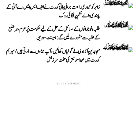
ڈابر کو عبوری راحت: دہلی ہائی کورٹ نے ایف ایس ایس اے آئی کے
پابندی والے حکم پر لگائی روک
طلبہ و نوجوانوں کے مسائل کے حل کے لیے حکومت پُرعزم، ہر ضلع
کے طلبہ سے مشورے لیں گے: ہیمنت سورین
’مجاہدینِ آزادی نے گولیاں کھائیں، آپ انڈوں سے ڈرتی ہیں‘، سپریم
کورٹ میں مہوا موئترا کی سخت سرزنش
ADVERTISEMENT