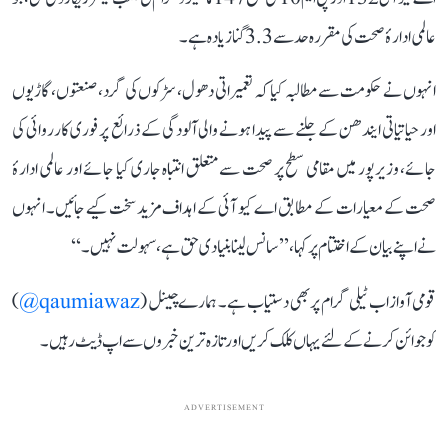
عالمی ادارۂ صحت کی مقررہ حد سے 3.3 گنا زیادہ ہے۔
انہوں نے حکومت سے مطالبہ کیا کہ تعمیراتی دھول، سڑکوں کی گرد، صنعتوں، گاڑیوں
اور حیاتیاتی ایندھن کے جلنے سے پیدا ہونے والی آلودگی کے ذرائع پر فوری کارروائی کی
جائے، وزیرپور میں مقامی سطح پر صحت سے متعلق انتباہ جاری کیا جائے اور عالمی ادارۂ
صحت کے معیارات کے مطابق اے کیو آئی کے اہداف مزید سخت کیے جائیں۔ انہوں
نے اپنے بیان کے اختتام پر کہا، ’’سانس لینا بنیادی حق ہے، سہولت نہیں۔‘‘
قومی آواز اب ٹیلی گرام پر بھی دستیاب ہے۔ ہمارے چینل (
qaumiawaz@
)
کو جوائن کرنے کے لئے یہاں کلک کریں اور تازہ ترین خبروں سے اپ ڈیٹ رہیں۔
ADVERTISEMENT