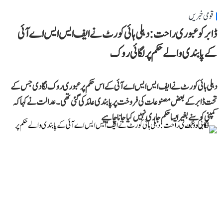
قومی خبریں
ڈابر کو عبوری راحت: دہلی ہائی کورٹ نے ایف ایس ایس اے آئی
کے پابندی والے حکم پر لگائی روک
دہلی ہائی کورٹ نے ایف ایس ایس اے آئی کے اس حکم پر عبوری روک لگا دی جس کے
تحت ڈابر کے بعض مصنوعات کی فروخت پر پابندی عائد کی گئی تھی۔ عدالت نے کہا کہ
کمپنی کو سنے بغیر ایسا حکم جاری نہیں کیا جانا چاہیے