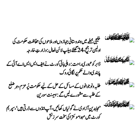
خلیجی خطے میں ہندوستانی جہازوں اور ملاحوں کی حفاظت حکومت کی
اولین ترجیح، 24 گھنٹے ہیلپ لائن فعال: وزارتِ خارجہ
ڈابر کو عبوری راحت: دہلی ہائی کورٹ نے ایف ایس ایس اے آئی کے
پابندی والے حکم پر لگائی روک
طلبہ و نوجوانوں کے مسائل کے حل کے لیے حکومت پُرعزم، ہر ضلع
کے طلبہ سے مشورے لیں گے: ہیمنت سورین
’مجاہدینِ آزادی نے گولیاں کھائیں، آپ انڈوں سے ڈرتی ہیں‘، سپریم
کورٹ میں مہوا موئترا کی سخت سرزنش