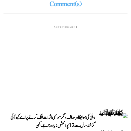
Comment(s)
ADVERTISEMENT
دہلی کی ہوا بظاہر صاف، مگر موسمی اثرات الگ کرنے پر اے کیو آئی
گزشتہ سال سے 12 پوائنٹس زیادہ: اجے ماکن