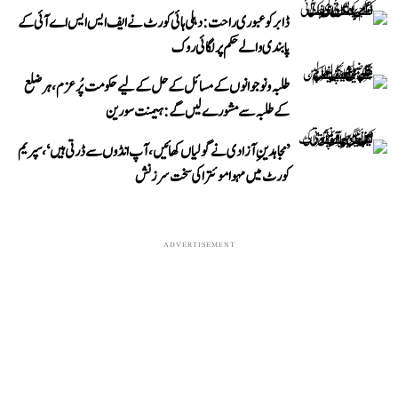
ڈابر کو عبوری راحت: دہلی ہائی کورٹ نے ایف ایس ایس اے آئی کے
پابندی والے حکم پر لگائی روک
طلبہ و نوجوانوں کے مسائل کے حل کے لیے حکومت پُرعزم، ہر ضلع
کے طلبہ سے مشورے لیں گے: ہیمنت سورین
’مجاہدینِ آزادی نے گولیاں کھائیں، آپ انڈوں سے ڈرتی ہیں‘، سپریم
کورٹ میں مہوا موئترا کی سخت سرزنش
ADVERTISEMENT