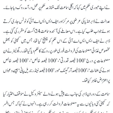
نے اپنے عبوری حکم میں کہا کہ اگلی سماعت تک متنازعہ حکم پر عمل درآمد روک دیا جائے۔
عدالت نے ڈابر انڈیا کی عرضی پر مرکز اور ایف ایس ایس اے آئی کو نوٹس جاری کرتے
ہوئے جواب طلب کیا ہے۔ اس معاملے کی آئندہ سماعت 24 اگست کو مقرر کی گئی ہے۔
ڈابر نے ایف ایس ایس اے آئی کے اس حکم کو چیلنج کیا تھا، جس میں کمپنی کو بعض
مخصوص غذائی مصنوعات کی فروخت فوری طور پر روکنے کا حکم دیا گیا تھا۔ ریگولیٹر نے ان
مصنوعات پر درج ’100 فیصد قدرتی‘، ’100 فیصد خالص‘، ’100 فیصد خالص
ہونے کی ضمانت‘، ’100 فیصد آرگینک‘ اور ’100 فیصد ٹینڈر ناریل پانی‘ جیسے دعوؤں
پر اعتراض ظاہر کیا تھا۔
سماعت کے دوران ڈابر کی جانب سے پیش ہونے والے سینئر وکیل نے مؤقف اختیار کیا
کہ کمپنی کئی دہائیوں سے یہ مصنوعات فروخت کر رہی ہے۔ انہوں نے کہا کہ جس افسر