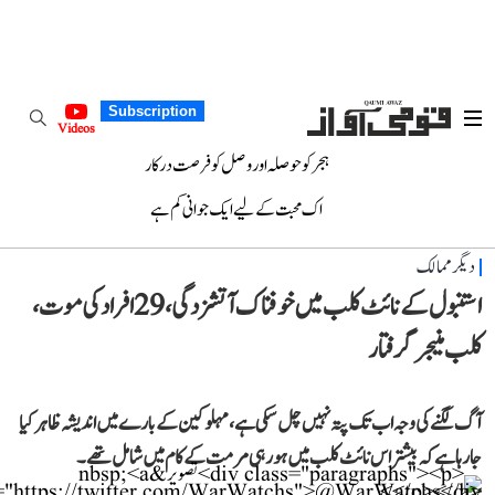
Subscription
Videos
ہجر کو حوصلہ اور وصل کو فرصت درکار
اک محبت کے لیے ایک جوانی کم ہے
دیگر ممالک
استنبول کے نائٹ کلب میں خوفناک آتشزدگی، 29 افراد کی موت،
کلب منیجر گرفتار
آگ لگنے کی وجہ اب تک پتہ نہیں چل سکی ہے، مہلوکین کے بارے میں اندیشہ ظاہر کیا
جا رہا ہے کہ بیشتر اس نائٹ کلب میں ہو رہی مرمت کے کام میں شامل تھے۔