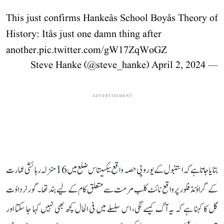
This just confirms Hankeâs School Boyâs Theory of
History: Itâs just one damn thing after
another.
pic.twitter.com/gW17ZqWoGZ
April 2, 2024
— Steve Hanke (@steve_hanke)
ADVERTISEMENT
بتایا جاتا ہے کہ استنبول کے یوروپی حصہ واقع بیکسیتاس ضلع میں 16 منزلہ رہائشی عمارت
کے گراؤنڈ فلور پر واقع نائٹ کلب مرمت سے متعلق کام کے لیے بند تھا۔ گورنر داوُت
گل کا کہنا ہے کہ یہ آگ کیسے لگی، اس سلسلے میں فی الحال کچھ بھی نہیں کہا جا سکتا اور