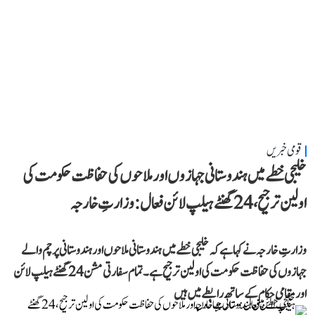
قومی خبریں
خلیجی خطے میں ہندوستانی جہازوں اور ملاحوں کی حفاظت حکومت کی
اولین ترجیح، 24 گھنٹے ہیلپ لائن فعال: وزارتِ خارجہ
وزارتِ خارجہ نے کہا ہے کہ خلیجی خطے میں ہندوستانی ملاحوں اور ہندوستانی پرچم والے
جہازوں کی حفاظت حکومت کی اولین ترجیح ہے۔ تمام سفارتی مشن 24 گھنٹے ہیلپ لائن
اور مقامی حکام کے ساتھ رابطے میں ہیں