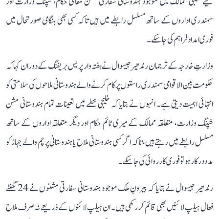
لیے خلیجی ممالک میں موجود ہندوستانی سفارتی مشن مقامی حکام، شپنگ وزارت اور
سمندری اداروں کے ساتھ مسلسل رابطے میں ہیں تاکہ کسی بھی ہنگامی صورتحال میں
فوری امداد فراہم کی جا سکے۔
وزارتِ خارجہ کے ترجمان رندھیر جیسوال نے ہفتہ وار پریس بریفنگ کے دوران کہا کہ
حکومت بین الاقوامی سمندری راستوں پر کام کرنے والے ہندوستانی ملاحوں کی سلامتی کو
انتہائی اہمیت دیتی ہے۔ انہوں نے بتایا کہ خلیجی خطے میں تعینات تمام ہندوستانی مشن
شپنگ وزارت، متعلقہ ممالک کے میری ٹائم حکام اور دیگر متعلقہ اداروں کے ساتھ
مسلسل رابطے میں رہتے ہیں، تاکہ اگر کسی ہندوستانی ملاح یا ہندوستانی پرچم والے جہاز کو
مدد درکار ہو تو فوری کارروائی کی جا سکے۔
رندھیر جیسوال نے بتایا کہ بیرونِ ملک موجود ہندوستانی سفارتی مشنوں نے 24 گھنٹے
فعال ہیلپ لائنیں بھی قائم کر رکھی ہیں۔ ان ہیلپ لائنوں کے ذریعے نہ صرف ملاح