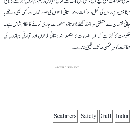
اضافی اقدامات بھی کیے ہیں، جن میں 24 گھنٹے فعال کنٹرول روم، جہازوں اور عملے کا لائیو
ڈیٹا بیس، جہازوں کی نقل و حرکت، ہندوستانی ملاحوں کی صورتحال اور کسی بھی واقعے یا
جانی نقصان سے متعلق ہر 24 گھنٹے بعد تازہ معلومات جاری کرنے کا نظام شامل ہے۔
حکومت کا کہنا ہے کہ ان اقدامات کا مقصد ہندوستانی ملاحوں اور تجارتی جہازوں کی
حفاظت کو ہر ممکن حد تک یقینی بنانا ہے۔
ADVERTISEMENT
Seafarers
Safety
Gulf
India