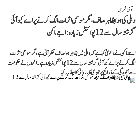
قومی خبریں
دہلی کی ہوا بظاہر صاف، مگر موسمی اثرات الگ کرنے پر اے کیو آئی
گزشتہ سال سے 12 پوائنٹس زیادہ: اجے ماکن
اجے ماکن نے دعویٰ کیا ہے کہ دہلی میں بظاہر ہوا صاف نظر آتی ہے، مگر موسمی اثرات
الگ کرنے پر اے کیو آئی گزشتہ سال سے 12 پوائنٹس زیادہ ہے۔ انہوں نے حکومت
سے آلودگی کے ذرائع پر فوری کارروائی کا مطالبہ کیا