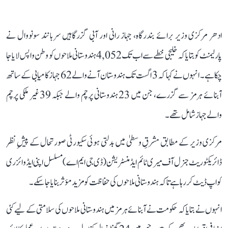
ادھر مرکزی وزیر برائے بندرگاہ، جہاز رانی اور آبی گزرگاہیں سربانند سونووال نے
پارلیمنٹ کو بتایا کہ خلیجی خطے سے اب تک 4,052 ہندوستانی ملاحوں کو وطن واپس لایا جا
چکا ہے۔ انہوں نے کہا کہ 3 اگست تک ہندوستان آنے والے 62 جہاز کامیابی کے ساتھ
آبنائے ہرمز سے گزرے، جن میں 23 ہندوستانی پرچم والے جبکہ 39 غیر ملکی پرچم
والے جہاز شامل تھے۔
مرکزی وزیر کے مطابق مشرقِ وسطیٰ میں بدلتی ہوئی سکیورٹی صورتحال کے پیشِ نظر
ڈائریکٹوریٹ جنرل آف میری ٹائم ایڈمنسٹریشن (ڈی جی ایم اے) مسلسل اپنی ایڈوائزری
کو اپ ڈیٹ کر رہا ہے تاکہ ہندوستانی ملاحوں کی حفاظت کو مزید مؤثر بنایا جا سکے۔
انہوں نے بتایا کہ حکومت نے آبنائے ہرمز میں ہندوستانی ملاحوں کی سلامتی کے لیے کئی