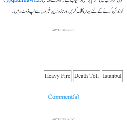
قومی آواز اب ٹیلی گرام پر بھی دستیاب ہے۔ ہمارے چینل (
qaumiawaz@
)
کو جوائن کرنے کے لئے یہاں کلک کریں اور تازہ ترین خبروں سے اپ ڈیٹ رہیں۔
ADVERTISEMENT
Heavy Fire
Death Toll
Istanbul
Comment(s)
ADVERTISEMENT