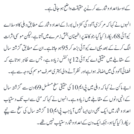
کے اوسط اعداد و شمار سے کرنے پر حقیقت واضح ہو جاتی ہے۔
انہوں نے کہا کہ مرکزی آلودگی کنٹرول بورڈ کے اعداد و شمار کے مطابق دہلی کا اوسط اے
کیو آئی 68 ریکارڈ کیا گیا، جو کاغذ پر اطمینان بخش زمرے میں آتا ہے، لیکن موسمی اثرات
الگ کرنے کے بعد یہی اے کیو آئی بڑھ کر 95 ہو جاتا ہے۔ ان کے مطابق گزشتہ سال
کے مقابلے میں حقیقی اے کیو آئی 12 پوائنٹس زیادہ ہے، جس سے ظاہر ہوتا ہے کہ
فضائی آلودگی میں اضافہ ہوا ہے اور نظر آنے والی بہتری صرف موسم کی وجہ سے ہے۔
اجے ماکن نے کہا کہ دہلی میں پی ایم 10 کی حقیقی سطح مسلسل 69 دن سے گزشتہ سال
کے انہی دنوں کے مقابلے میں زیادہ ہے۔ انہوں نے کہا کہ مئی سے اب تک دستیاب
اعداد و شمار میں ایک بھی دن ایسا نہیں آیا جب پی ایم 10 گزشتہ سال کی سطح سے نیچے
ریکارڈ کیا گیا ہو، جبکہ ایک دن کے اعداد و شمار دستیاب نہیں تھے۔