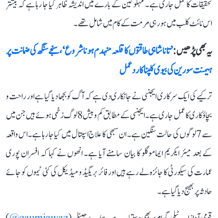
تحقیقات کا عمل جاری ہے۔ مہلوکین کے بارے میں اندیشہ ظاہر کیا جا رہا ہے کہ بیشتر
اس نائٹ کلب میں ہو رہی مرمت کے کام میں شامل تھے۔
یہ بھی پڑھیں :
’تاناشاہی طاقتوں کا قلعہ منہدم ہونا شروع‘، سنجے سنگھ کی ضمانت پر
ہیمنت سورین کی بیوی کلپنا کا رد عمل
ترکیے کی ایک سرکاری ایجنسی نے جانکاری دی ہے کہ آگ کو بجھا دیا گیا ہے اور راحت و
بچاؤ کاری کا عمل جاری ہے۔ ایجنسی کے مطابق کم و بیش 8 لوگ زخمی ہوئے ہیں جن میں
سے 7 لوگوں کی حالت سنگین ہے۔ ان سبھی کا علاج اسپتال میں کیا جا رہا ہے۔ اس واقعہ
کے بعد میئر ایکریم ایماموگلو کا بیان سامنے آیا ہے۔ انھوں نے کہا کہ افسران پوری
عمارت کی سیکورٹی کا جائزہ لے رہے ہیں اور فائر بریگیڈ و میڈیکل کی کئی ٹیموں کو جائے
حادثہ پر بھیج دیا گیا ہے۔