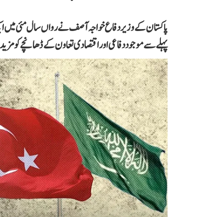
پاکستان کے وزیر دفاع خواجہ آصف نے رواں سال مئی میں ایک
پہلے سے موجود دفاعی اور اقتصادی تعاون کے ڈھانچے کو مزی