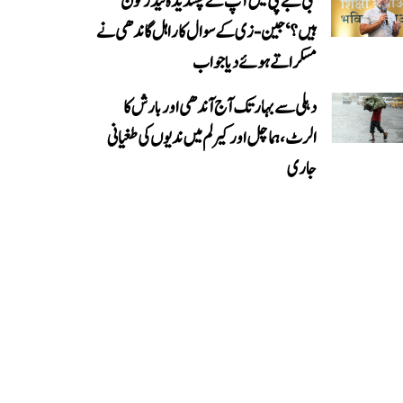
’بی جے پی میں آپ کے پسندیدہ لیڈر کون
ہیں؟‘ جین-زی کے سوال کا راہل گاندھی نے
مسکراتے ہوئے دیا جواب
دہلی سے بہار تک آج آندھی اور بارش کا
الرٹ، ہماچل اور کیرلم میں ندیوں کی طغیانی
جاری