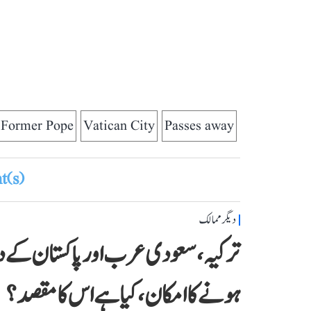
Former Pope
Vatican City
Passes away
(s)
دیگر ممالک
ترکیہ، سعودی عرب اور پاکستان کے درم
ہونے کا امکان، کیا ہے اس کا مقصد؟