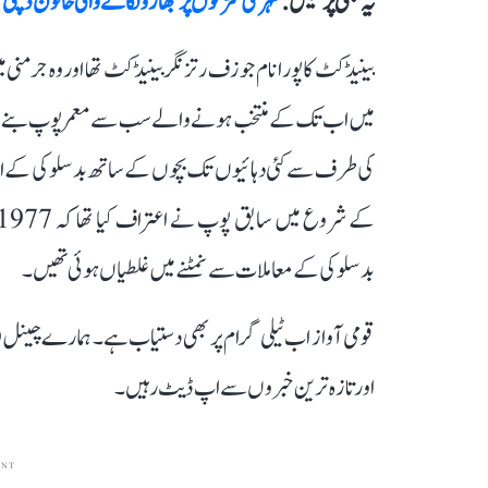
یہ بھی پڑھیں :
شہر کی سڑکوں پر جھاڑو لگانے والی خاتون ڈپٹی 
میں اب تک کے منتخب ہونے والے سب سے معمر پوپ بنے تھے۔
کی طرف سے کئی دہائیوں تک بچوں کے ساتھ بدسلوکی کے الزا
بدسلوکی کے معاملات سے نمٹنے میں غلطیاں ہوئی تھیں۔
قومی آواز اب ٹیلی گرام پر بھی دستیاب ہے۔ ہمارے چینل 
اور تازہ ترین خبروں سے اپ ڈیٹ رہیں۔
ENT