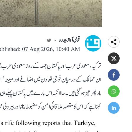
قومی آواز بیورو
ublished: 07 Aug 2026, 10:40 AM
ترکیہ، سعودی عرب اور پاکستان جمعہ کے روز سعودی عرب می
ان ممالک کے درمیان فوجی تعاون میں اضافے اور مبینہ ’اسل
بار پھر تیز ہو گئی ہیں۔ حالانکہ اس بارے میں پاکستان پہلے ہ
کہنا ہے کہ اس کا مقصد علاقائی امن کو مضبوط بنانا اور بیرونی م
 rife following reports that Turkiye,