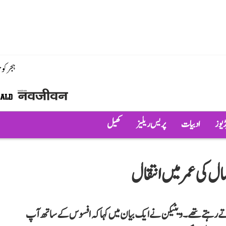
ہجر کو
ڈیوز
ادبیات
پریس ریلیز
کھیل
ے رہتے تھے۔ ویٹیکن نے ایک بیان میں کہا کہ افسوس کے ساتھ آپ