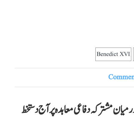
Benedict XVI
Comment
یان مشترکہ دفاعی معاہدہ پر آج دستخط