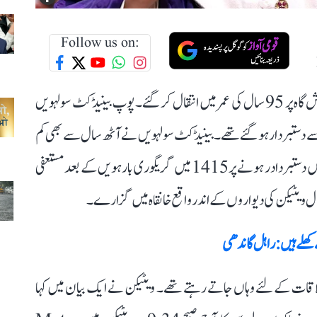
Follow us on:
ویٹیکن سٹی: سابق پوپ بینیڈکٹ سولہویں اپنی ویٹیکن رہائش گاہ پر 95 سال کی عمر میں انتقال کر گئے۔ پوپ بینیڈکٹ سولہویں
سے دستبردار ہو گئے تھے۔ بینیڈکٹ سولہویں نے آٹھ سال سے بھی کم
عرصہ کے لئے کیتھولک چرچ کی قیادت کی اور وہ 2013 میں دستبردادر ہونے پر 1415 میں گریگوری بارہویں کے بعد مستعفی
ویٹیکن کی دیواروں کے اندر واقع خانقاہ میں گزارے۔
لے ہیں: راہل گاندھی
قات کے لئے وہاں جاتے رہتے تھے۔ ویٹیکن نے ایک بیان میں کہا