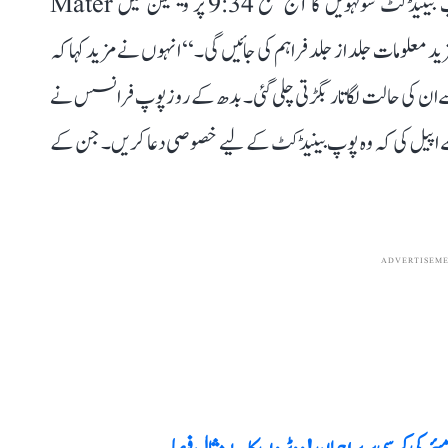
’’افسوس کے ساتھ میں آپ کو مطلع کرتا ہوں کہ پوپ بینیڈکٹ سولہویں کا آج صبح 9:34 پر ویٹیکن میں Mater
نتقال ہو گیا۔ مزید معلومات جلد از جلد فراہم کی جائیں گی۔‘‘ انہوں نے مزید کہا کہ
سے ان کی حالت لگاتار بگڑتی چلی گئی۔ بدھ کے روز پوپ فرانسس نے
اپیل کی کہ وہ پوپ بینیڈکٹ کے لیے خصوصی دعا کریں۔ جن کے
ADVERTISEM