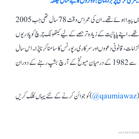
میئر کی کرسی پر براجمان! ووٹروں کا بے مثال فیصلہ
بینیڈکٹ کا پورا نام جوزف رتزنگر بینیڈکٹ تھا اور وہ جرمنی میں پیدا ہوئے تھے۔ ان کی عمر اس وقت 78 سال تھی جب 2005
 اپنے پاپائیت کے زیادہ تر حصے کے لیے کیتھولک چرچ کو پادریوں
مات، قانونی دعووں اور سرکاری رپورٹس کا سامنا کرنا پڑا۔ اس سال
کے شروع میں سابق پوپ نے اعتراف کیا تھا کہ 1977 سے 1982 کے درمیان میونخ کے آرچ بشپ رہنے کے دوران
(
qaumiawaz@
) کو جوائن کرنے کے لئے یہاں کلک کریں
ADVERTISEM