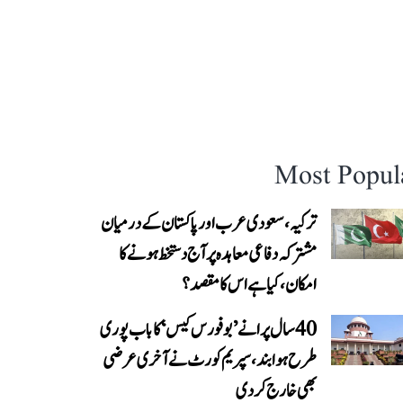
Most Popul
ترکیہ، سعودی عرب اور پاکستان کے درمیان
مشترکہ دفاعی معاہدہ پر آج دستخط ہونے کا
امکان، کیا ہے اس کا مقصد؟
40 سال پرانے ’بوفورس کیس‘ کا باب پوری
طرح ہوا بند، سپریم کورٹ نے آخری عرضی
بھی خارج کر دی