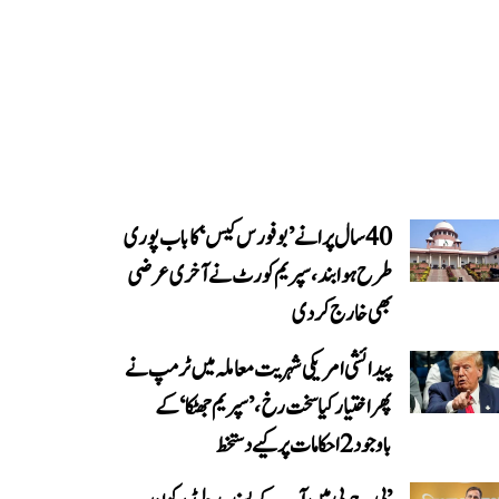
40 سال پرانے ’بوفورس کیس‘ کا باب پوری
طرح ہوا بند، سپریم کورٹ نے آخری عرضی
بھی خارج کر دی
پیدائشی امریکی شہریت معاملہ میں ٹرمپ نے
پھر اختیار کیا سخت رخ، ’سپریم جھٹکا‘ کے
باوجود 2 احکامات پر کیے دستخط