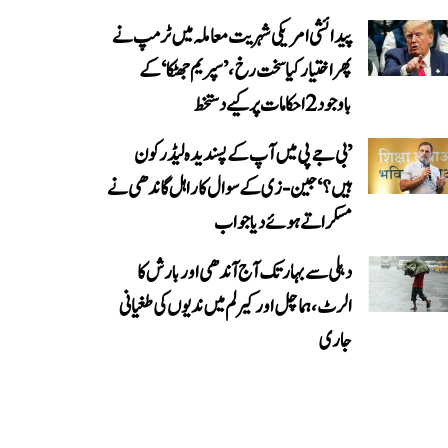
پیدائشی امریکی شہریت معاملہ میں ٹرمپ نے
پھر اختیار کیا سخت رخ، ’سپریم جھٹکا‘ کے
باوجود 2 احکامات پر کیے دستخط
’بی جے پی میں آپ کے پسندیدہ لیڈر کون
ہیں؟‘ جین-زی کے سوال کا راہل گاندھی نے
مسکراتے ہوئے دیا جواب
دہلی سے بہار تک آج آندھی اور بارش کا
الرٹ، ہماچل اور کیرلم میں ندیوں کی طغیانی
جاری