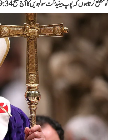
کو مطلع کرتا ہوں کہ پوپ بینیڈکٹ سولہویں کا آج صبح 9:34 پر انتقال ہو گیا۔