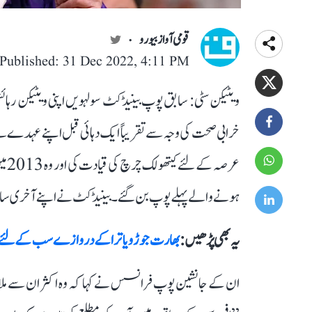
قومی آواز بیورو
Published: 31 Dec 2022, 4:11 PM
خرابی صحت کی وجہ سے تقریباً ایک دہائی قبل اپنے عہدے 
ہونے والے پہلے پوپ بن گئے۔ بینیڈکٹ نے اپنے آخری سال 
یہ بھی پڑھیں :
بھارت جوڑو یاترا کے دروازے سب کے لئے کھ
ان کے جانشین پوپ فرانسس نے کہا کہ وہ اکثر ان سے ملا