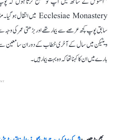
Ecclesiae Monastery میں ا
سابق پوپ کچھ عرصے سے بیمار تھے اور بڑھتی عمر کی وجہ 
ویٹیکن میں سال کے آخری خطاب کے دوران سامعین سے 
بارے میں ان کا کہنا تھا کہ وہ بہت بیمار ہیں۔
ENT