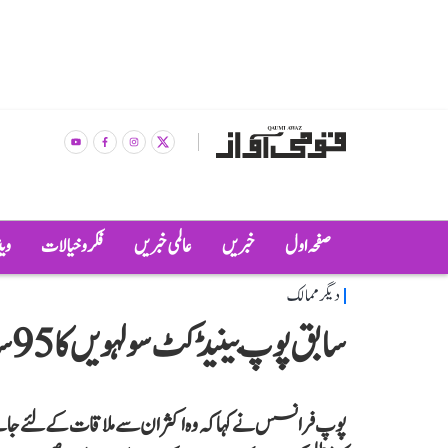
صفحہ اول
خبریں
عالمی خبریں
فکر و خیالات
وی
دیگر ممالک
سابق پوپ بینیڈکٹ سولہویں کا 95 سال کی عمر میں انتقال
پوپ فرانسس نے کہا کہ وہ اکثر ان سے ملاقات کے لئے جات