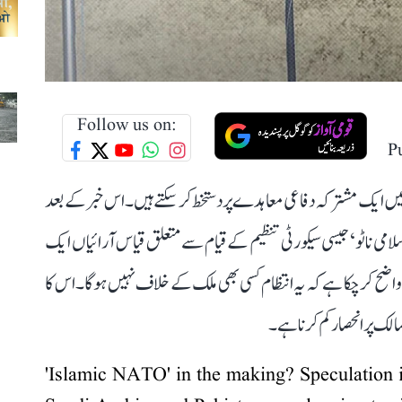
Follow us on:
P
ں ایک مشترکہ دفاعی معاہدے پر دستخط کر سکتے ہیں۔ اس خبر کے بعد
امی ناٹو‘ جیسی سیکورٹی تنظیم کے قیام سے متعلق قیاس آرائیاں ایک
ی واضح کر چکا ہے کہ یہ انتظام کسی بھی ملک کے خلاف نہیں ہوگا۔ اس کا
مالک پر انحصار کم کرنا ہے۔
'Islamic NATO' in the making? Speculation is