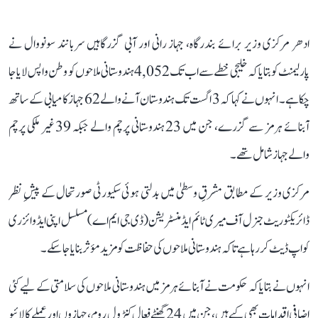
ادھر مرکزی وزیر برائے بندرگاہ، جہاز رانی اور آبی گزرگاہیں سربانند سونووال نے
پارلیمنٹ کو بتایا کہ خلیجی خطے سے اب تک 4,052 ہندوستانی ملاحوں کو وطن واپس لایا جا
چکا ہے۔ انہوں نے کہا کہ 3 اگست تک ہندوستان آنے والے 62 جہاز کامیابی کے ساتھ
آبنائے ہرمز سے گزرے، جن میں 23 ہندوستانی پرچم والے جبکہ 39 غیر ملکی پرچم
والے جہاز شامل تھے۔
مرکزی وزیر کے مطابق مشرقِ وسطیٰ میں بدلتی ہوئی سکیورٹی صورتحال کے پیشِ نظر
ڈائریکٹوریٹ جنرل آف میری ٹائم ایڈمنسٹریشن (ڈی جی ایم اے) مسلسل اپنی ایڈوائزری
کو اپ ڈیٹ کر رہا ہے تاکہ ہندوستانی ملاحوں کی حفاظت کو مزید مؤثر بنایا جا سکے۔
انہوں نے بتایا کہ حکومت نے آبنائے ہرمز میں ہندوستانی ملاحوں کی سلامتی کے لیے کئی
اضافی اقدامات بھی کیے ہیں، جن میں 24 گھنٹے فعال کنٹرول روم، جہازوں اور عملے کا لائیو