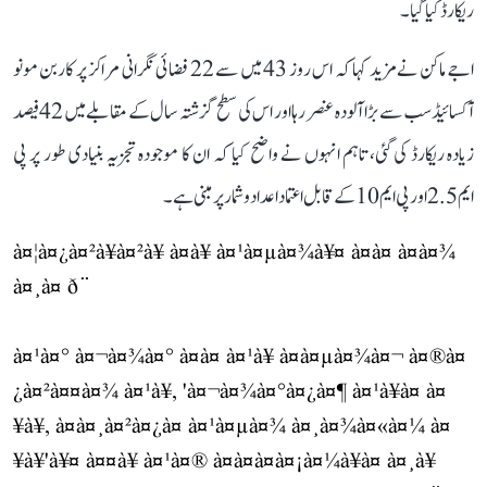
ریکارڈ کیا گیا۔
اجے ماکن نے مزید کہا کہ اس روز 43 میں سے 22 فضائی نگرانی مراکز پر کاربن مونو
آکسائیڈ سب سے بڑا آلودہ عنصر رہا اور اس کی سطح گزشتہ سال کے مقابلے میں 42 فیصد
زیادہ ریکارڈ کی گئی، تاہم انہوں نے واضح کیا کہ ان کا موجودہ تجزیہ بنیادی طور پر پی
ایم 2.5 اور پی ایم 10 کے قابل اعتماد اعداد و شمار پر مبنی ہے۔
à¤¦à¤¿à¤²à¥à¤²à¥ à¤à¥ à¤¹à¤µà¤¾à¥¤ à¤à¤ à¤à¤¾
à¤¸à¤ ð¨
à¤¹à¤° à¤¬à¤¾à¤° à¤à¤ à¤¹à¥ à¤à¤µà¤¾à¤¬ à¤®à¤
¿à¤²à¤¤à¤¾ à¤¹à¥, 'à¤¬à¤¾à¤°à¤¿à¤¶ à¤¹à¥à¤ à¤
¥à¥, à¤à¤¸à¤²à¤¿à¤ à¤¹à¤µà¤¾ à¤¸à¤¾à¤«à¤¼ à¤
¥à¥'à¥¤ à¤¤à¥ à¤¹à¤® à¤à¤à¤à¤¡à¤¼à¥à¤ à¤¸à¥