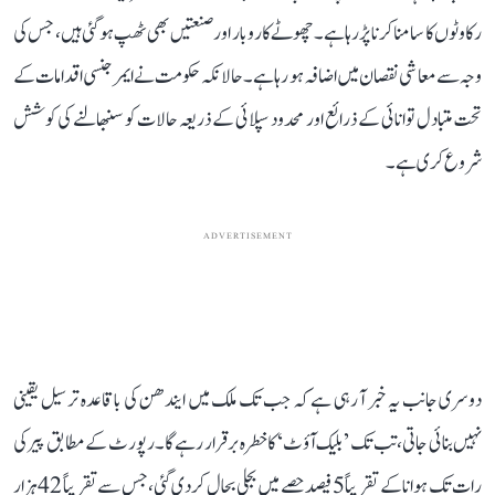
رکاوٹوں کا سامنا کرنا پڑ رہا ہے۔ چھوٹے کاروبار اور صنعتیں بھی ٹھپ ہو گئی ہیں، جس کی
وجہ سے معاشی نقصان میں اضافہ ہو رہا ہے۔ حالانکہ حکومت نے ایمرجنسی اقدامات کے
تحت متبادل توانائی کے ذرائع اور محدود سپلائی کے ذریعہ حالات کو سنبھالنے کی کوشش
شروع کر ی ہے۔
ADVERTISEMENT
دوسری جانب یہ خبر آ رہی ہے کہ جب تک ملک میں ایندھن کی باقاعدہ ترسیل یقینی
نہیں بنائی جاتی، تب تک ’بلیک آؤٹ‘ کا خطرہ برقرار رہے گا۔ رپورٹ کے مطابق پیر کی
رات تک ہوانا کے تقریباً 5 فیصد حصے میں بجلی بحال کر دی گئی، جس سے تقریباً 42 ہزار