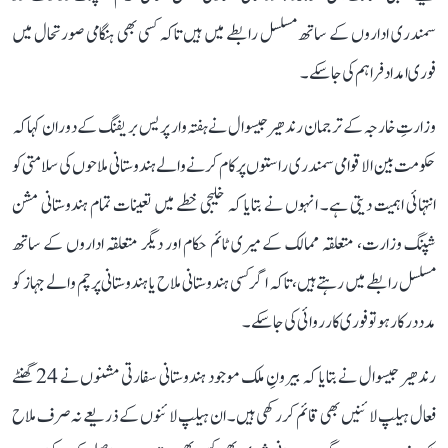
سمندری اداروں کے ساتھ مسلسل رابطے میں ہیں تاکہ کسی بھی ہنگامی صورتحال میں
فوری امداد فراہم کی جا سکے۔
وزارتِ خارجہ کے ترجمان رندھیر جیسوال نے ہفتہ وار پریس بریفنگ کے دوران کہا کہ
حکومت بین الاقوامی سمندری راستوں پر کام کرنے والے ہندوستانی ملاحوں کی سلامتی کو
انتہائی اہمیت دیتی ہے۔ انہوں نے بتایا کہ خلیجی خطے میں تعینات تمام ہندوستانی مشن
شپنگ وزارت، متعلقہ ممالک کے میری ٹائم حکام اور دیگر متعلقہ اداروں کے ساتھ
مسلسل رابطے میں رہتے ہیں، تاکہ اگر کسی ہندوستانی ملاح یا ہندوستانی پرچم والے جہاز کو
مدد درکار ہو تو فوری کارروائی کی جا سکے۔
رندھیر جیسوال نے بتایا کہ بیرونِ ملک موجود ہندوستانی سفارتی مشنوں نے 24 گھنٹے
فعال ہیلپ لائنیں بھی قائم کر رکھی ہیں۔ ان ہیلپ لائنوں کے ذریعے نہ صرف ملاح