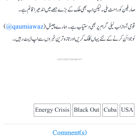
صارفین کو راحت ملی۔ لیکن اب بھی ملک کے بڑے حصے میں اندھیرا قائم ہے۔
قومی آواز اب ٹیلی گرام پر بھی دستیاب ہے۔ ہمارے چینل (
qaumiawaz@
)
کو جوائن کرنے کے لئے یہاں کلک کریں اور تازہ ترین خبروں سے اپ ڈیٹ رہیں۔
ADVERTISEMENT
Energy Crisis
Black Out
Cuba
USA
Comment(s)