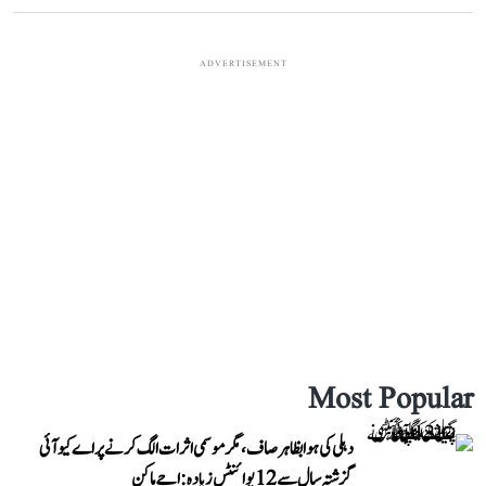
ADVERTISEMENT
Most Popular
دہلی کی ہوا بظاہر صاف، مگر موسمی اثرات الگ کرنے پر اے کیو آئی
گزشتہ سال سے 12 پوائنٹس زیادہ: اجے ماکن