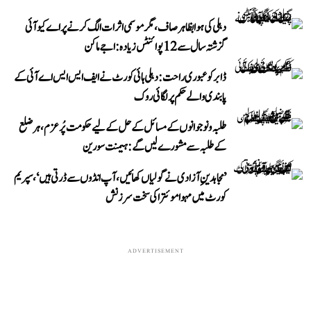
دہلی کی ہوا بظاہر صاف، مگر موسمی اثرات الگ کرنے پر اے کیو آئی
گزشتہ سال سے 12 پوائنٹس زیادہ: اجے ماکن
ڈابر کو عبوری راحت: دہلی ہائی کورٹ نے ایف ایس ایس اے آئی کے
پابندی والے حکم پر لگائی روک
طلبہ و نوجوانوں کے مسائل کے حل کے لیے حکومت پُرعزم، ہر ضلع
کے طلبہ سے مشورے لیں گے: ہیمنت سورین
’مجاہدینِ آزادی نے گولیاں کھائیں، آپ انڈوں سے ڈرتی ہیں‘، سپریم
کورٹ میں مہوا موئترا کی سخت سرزنش
ADVERTISEMENT