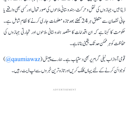
ڈیٹا بیس، جہازوں کی نقل و حرکت، ہندوستانی ملاحوں کی صورتحال اور کسی بھی واقعے یا
جانی نقصان سے متعلق ہر 24 گھنٹے بعد تازہ معلومات جاری کرنے کا نظام شامل ہے۔
حکومت کا کہنا ہے کہ ان اقدامات کا مقصد ہندوستانی ملاحوں اور تجارتی جہازوں کی
حفاظت کو ہر ممکن حد تک یقینی بنانا ہے۔
قومی آواز اب ٹیلی گرام پر بھی دستیاب ہے۔ ہمارے چینل (
qaumiawaz@
)
کو جوائن کرنے کے لئے یہاں کلک کریں اور تازہ ترین خبروں سے اپ ڈیٹ رہیں۔
ADVERTISEMENT