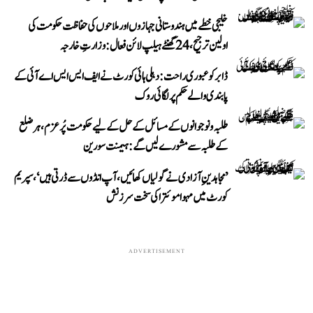
خلیجی خطے میں ہندوستانی جہازوں اور ملاحوں کی حفاظت حکومت کی
اولین ترجیح، 24 گھنٹے ہیلپ لائن فعال: وزارتِ خارجہ
ڈابر کو عبوری راحت: دہلی ہائی کورٹ نے ایف ایس ایس اے آئی کے
پابندی والے حکم پر لگائی روک
طلبہ و نوجوانوں کے مسائل کے حل کے لیے حکومت پُرعزم، ہر ضلع
کے طلبہ سے مشورے لیں گے: ہیمنت سورین
’مجاہدینِ آزادی نے گولیاں کھائیں، آپ انڈوں سے ڈرتی ہیں‘، سپریم
کورٹ میں مہوا موئترا کی سخت سرزنش
ADVERTISEMENT