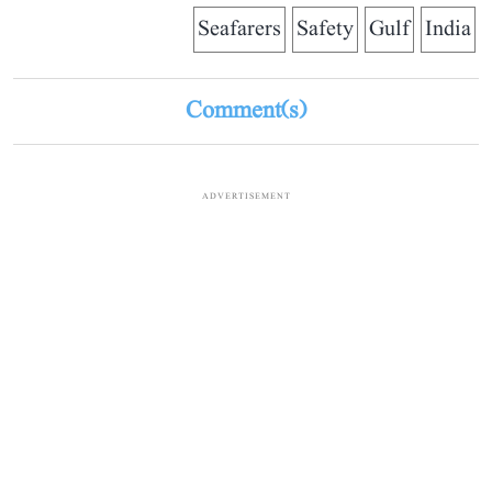
Seafarers
Safety
Gulf
India
Comment(s)
ADVERTISEMENT