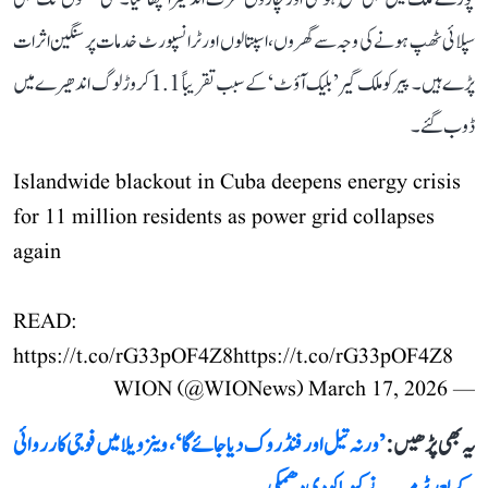
سپلائی ٹھپ ہونے کی وجہ سے گھروں، اسپتالوں اور ٹرانسپورٹ خدمات پر سنگین اثرات
پڑے ہیں۔ پیر کو ملک گیر ’بلیک آؤٹ‘ کے سبب تقریباً 1.1 کروڑ لوگ اندھیرے میں
ڈوب گئے۔
Islandwide blackout in Cuba deepens energy crisis
for 11 million residents as power grid collapses
again
READ:
https://t.co/rG33pOF4Z8
https://t.co/rG33pOF4Z8
March 17, 2026
— WION (@WIONews)
یہ بھی پڑھیں :
’ورنہ تیل اور فنڈ روک دیا جائے گا‘، وینزویلا میں فوجی کارروائی