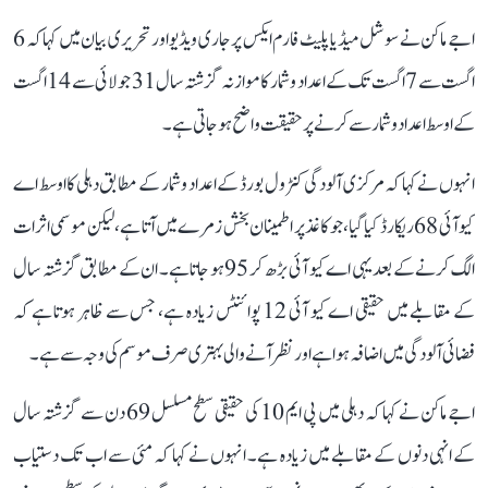
اجے ماکن نے سوشل میڈیا پلیٹ فارم ایکس پر جاری ویڈیو اور تحریری بیان میں کہا کہ 6
اگست سے 7 اگست تک کے اعداد و شمار کا موازنہ گزشتہ سال 31 جولائی سے 14 اگست
کے اوسط اعداد و شمار سے کرنے پر حقیقت واضح ہو جاتی ہے۔
انہوں نے کہا کہ مرکزی آلودگی کنٹرول بورڈ کے اعداد و شمار کے مطابق دہلی کا اوسط اے
کیو آئی 68 ریکارڈ کیا گیا، جو کاغذ پر اطمینان بخش زمرے میں آتا ہے، لیکن موسمی اثرات
الگ کرنے کے بعد یہی اے کیو آئی بڑھ کر 95 ہو جاتا ہے۔ ان کے مطابق گزشتہ سال
کے مقابلے میں حقیقی اے کیو آئی 12 پوائنٹس زیادہ ہے، جس سے ظاہر ہوتا ہے کہ
فضائی آلودگی میں اضافہ ہوا ہے اور نظر آنے والی بہتری صرف موسم کی وجہ سے ہے۔
اجے ماکن نے کہا کہ دہلی میں پی ایم 10 کی حقیقی سطح مسلسل 69 دن سے گزشتہ سال
کے انہی دنوں کے مقابلے میں زیادہ ہے۔ انہوں نے کہا کہ مئی سے اب تک دستیاب