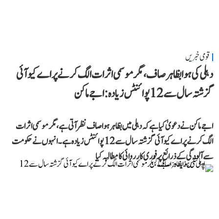
قومی خبریں
دہلی کی ہوا بظاہر صاف، مگر موسمی اثرات الگ کرنے پر اے کیو آئی
گزشتہ سال سے 12 پوائنٹس زیادہ: اجے ماکن
اجے ماکن نے دعویٰ کیا ہے کہ دہلی میں بظاہر ہوا صاف نظر آتی ہے، مگر موسمی اثرات
الگ کرنے پر اے کیو آئی گزشتہ سال سے 12 پوائنٹس زیادہ ہے۔ انہوں نے حکومت
سے آلودگی کے ذرائع پر فوری کارروائی کا مطالبہ کیا