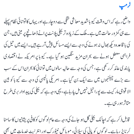
ٹرمپ
واضح رہے کہ اس وقت کیوبا شدید معاشی تنگی سے دوچار ہے اور یہاں کا توانائی نظام پہلے
سے ہی کمزور حالت میں ہے۔ ملک کے زیادہ تر بجلی پلانٹ پرانے ڈھانچے پر مبنی ہیں، جن
کی باقاعدہ دیکھ بھال نہ ہونے کی وجہ سے ایسے مسائل پیش آ رہے ہیں۔ ایسے میں تیل کی
فراہمی معطل ہونے سے بحران مزید سنگین ہو گیا ہے۔ کیوبا پر امریکہ نے اقتصادی
پابندی عائد کر رکھی ہے، جس کی وجہ سے حالیہ سالوں میں توانائی کا بحران اس کے سب
سے بڑے چیلنجوں میں سے ایک بن گیا ہے۔ امریکی پالیسی کی وجہ سے کیوبا کو بین
الاقوامی مارکیٹ سے پورا تیل نہیں مل پا رہا ہے، یہی وجہ ہے کہ بجلی کی پیداوار بری طرح
متاثر ہو رہی ہے۔
قابل ذکر ہے کہ اچانک بجلی گُل ہو جانے کی وجہ سے عام لوگوں کو کافی پریشانیوں کا سامنا
کرنا پڑ رہا ہے۔ لوگوں کو پانی کی سپلائی، موبائل نیٹورک اور انٹرنیٹ خدمات میں بھی