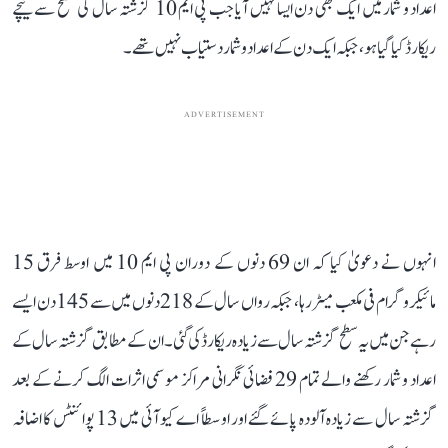
اعداد و شمار میں ایک بھی دن ایسا نہیں آیا جب پی ایم 10 گزشتہ سال کی سطح سے نیچے
ریکارڈ کیا گیا ہو، جبکہ ایک دن کے اعداد و شمار دستیاب نہیں تھے۔
ADVERTISEMENT
انہوں نے دعویٰ کیا کہ ان 69 دنوں کے دوران پی ایم 10 میں اوسط فرق 15
مائیکروگرام فی مکعب میٹر رہا، جبکہ رواں سال کے 218 دنوں میں سے 145 دن ایسے
رہے جن میں یہ سطح گزشتہ سال سے زیادہ ریکارڈ کی گئی۔ ان کے مطابق گزشتہ سال کے
اعداد و شمار رکھنے والے تمام 29 فضائی نگرانی مراکز موسمی اثرات الگ کرنے کے بعد
گزشتہ سال سے زیادہ آلودہ پائے گئے اور اوسطاً اے کیو آئی میں 13 پوائنٹس کا اضافہ