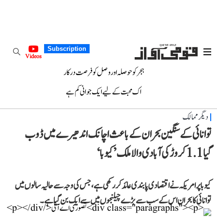
Subscription
Videos
ہجر کو حوصلہ اور وصل کو فرصت درکار
اک محبت کے لیے ایک جوانی کم ہے
دیگر ممالک
توانائی کے سنگین بحران کے باعث اچانک اندھیرے میں ڈوب
گیا 1.1 کروڑ کی آبادی والا ملک ’کیوبا‘
کیوبا پر امریکہ نے اقتصادی پابندی عائد کر رکھی ہے، جس کی وجہ سے حالیہ سالوں میں
توانائی کا بحران اس کے سب سے بڑے چیلنجوں میں سے ایک بن گیا ہے۔