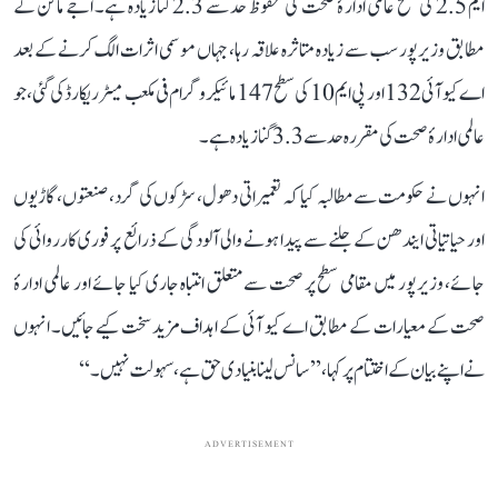
ایم 2.5 کی سطح عالمی ادارۂ صحت کی محفوظ حد سے 2.3 گنا زیادہ ہے۔ اجے ماکن کے
مطابق وزیرپور سب سے زیادہ متاثرہ علاقہ رہا، جہاں موسمی اثرات الگ کرنے کے بعد
اے کیو آئی 132 اور پی ایم 10 کی سطح 147 مائیکروگرام فی مکعب میٹر ریکارڈ کی گئی، جو
عالمی ادارۂ صحت کی مقررہ حد سے 3.3 گنا زیادہ ہے۔
انہوں نے حکومت سے مطالبہ کیا کہ تعمیراتی دھول، سڑکوں کی گرد، صنعتوں، گاڑیوں
اور حیاتیاتی ایندھن کے جلنے سے پیدا ہونے والی آلودگی کے ذرائع پر فوری کارروائی کی
جائے، وزیرپور میں مقامی سطح پر صحت سے متعلق انتباہ جاری کیا جائے اور عالمی ادارۂ
صحت کے معیارات کے مطابق اے کیو آئی کے اہداف مزید سخت کیے جائیں۔ انہوں
نے اپنے بیان کے اختتام پر کہا، ’’سانس لینا بنیادی حق ہے، سہولت نہیں۔‘‘
ADVERTISEMENT