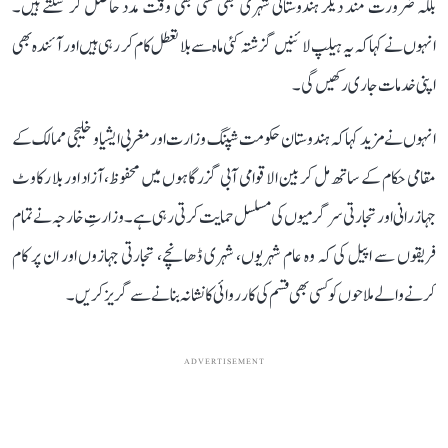
بلکہ ضرورت مند دیگر ہندوستانی شہری بھی کسی بھی وقت مدد حاصل کر سکتے ہیں۔
انہوں نے کہا کہ یہ ہیلپ لائنیں گزشتہ کئی ماہ سے بلا تعطل کام کر رہی ہیں اور آئندہ بھی
اپنی خدمات جاری رکھیں گی۔
انہوں نے مزید کہا کہ ہندوستان حکومت شپنگ وزارت اور مغربی ایشیا و خلیجی ممالک کے
مقامی حکام کے ساتھ مل کر بین الاقوامی آبی گزرگاہوں میں محفوظ، آزاد اور بلا رکاوٹ
جہاز رانی اور تجارتی سرگرمیوں کی مسلسل حمایت کرتی رہی ہے۔ وزارتِ خارجہ نے تمام
فریقوں سے اپیل کی کہ وہ عام شہریوں، شہری ڈھانچے، تجارتی جہازوں اور ان پر کام
کرنے والے ملاحوں کو کسی بھی قسم کی کارروائی کا نشانہ بنانے سے گریز کریں۔
ADVERTISEMENT