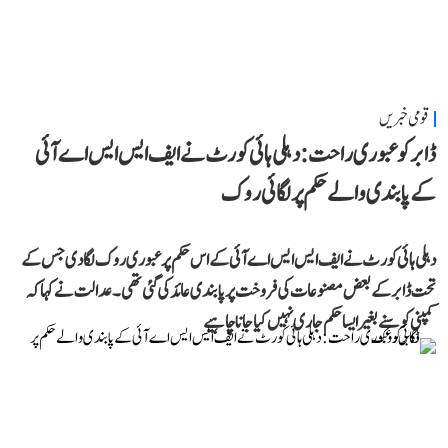
قومی خبریں
ڈابر کو عبوری راحت: دہلی ہائی کورٹ نے ایف ایس ایس اے آئی
کے پابندی والے حکم پر لگائی روک
دہلی ہائی کورٹ نے ایف ایس ایس اے آئی کے اس حکم پر عبوری روک لگا دی جس کے
تحت ڈابر کے بعض مصنوعات کی فروخت پر پابندی عائد کی گئی تھی۔ عدالت نے کہا کہ
کمپنی کو سنے بغیر ایسا حکم جاری نہیں کیا جانا چاہیے