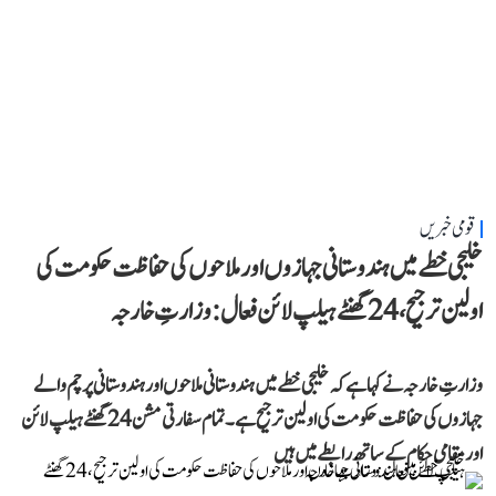
قومی خبریں
خلیجی خطے میں ہندوستانی جہازوں اور ملاحوں کی حفاظت حکومت کی
اولین ترجیح، 24 گھنٹے ہیلپ لائن فعال: وزارتِ خارجہ
وزارتِ خارجہ نے کہا ہے کہ خلیجی خطے میں ہندوستانی ملاحوں اور ہندوستانی پرچم والے
جہازوں کی حفاظت حکومت کی اولین ترجیح ہے۔ تمام سفارتی مشن 24 گھنٹے ہیلپ لائن
اور مقامی حکام کے ساتھ رابطے میں ہیں