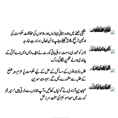
خلیجی خطے میں ہندوستانی جہازوں اور ملاحوں کی حفاظت حکومت کی
اولین ترجیح، 24 گھنٹے ہیلپ لائن فعال: وزارتِ خارجہ
ڈابر کو عبوری راحت: دہلی ہائی کورٹ نے ایف ایس ایس اے آئی کے
پابندی والے حکم پر لگائی روک
طلبہ و نوجوانوں کے مسائل کے حل کے لیے حکومت پُرعزم، ہر ضلع
کے طلبہ سے مشورے لیں گے: ہیمنت سورین
’مجاہدینِ آزادی نے گولیاں کھائیں، آپ انڈوں سے ڈرتی ہیں‘، سپریم
کورٹ میں مہوا موئترا کی سخت سرزنش