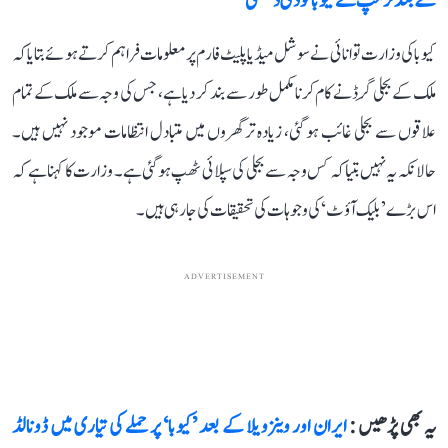
کے بعد ٹرمپ نے کیوبا کو دی دھمکی
کیوبا کی وزارت توانائی نے سوشل میڈیا پلیٹ فارم پر معلومات فراہم کرتے ہوئے بتایا کہ
ملک کے بجلی گِرڈ نے کام کرنا مکمل طور سے بند کر دیا ہے، جس کی وجہ سے ملک کے تمام
علاقوں سے بجلی غائب ہو گئی، زیادہ تر گھروں میں متبادل انتظامات موجود نہیں ہیں۔
حالانکہ یہ نہیں بتیا کہ کس وجہ سے بجلی کی سپلائی ٹھپ ہو گئی ہے۔ وزارت کا کہنا ہے کہ
اس بڑے ’بلیک آؤٹ‘ کی وجوہات کی تحقیقات کی جا رہی ہیں۔
ADVERTISEMENT
یہ بھی پڑھیں :
ایران اور وینزویلا کے بعد ’کیوبا‘ پر حملے کی تیاری میں ڈونالڈ