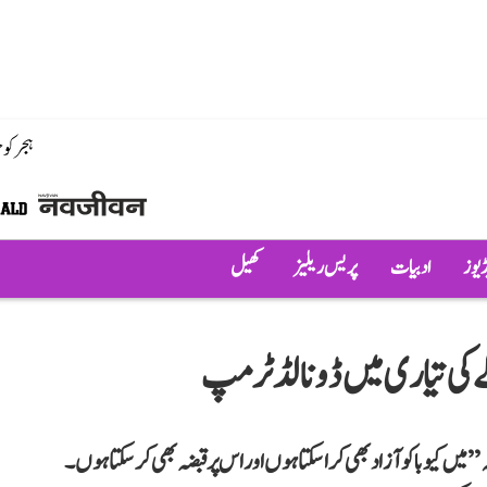
ہجر کو
ڈیوز
ادبیات
پریس ریلیز
کھیل
ملے کی تیاری میں ڈونالڈ ٹرمپ
 کیوبا کو آزاد بھی کرا سکتا ہوں اور اس پر قبضہ بھی کر سکتا ہوں۔