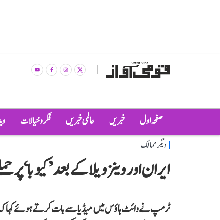
صفحہ اول
خبریں
عالمی خبریں
فکر و خیالات
وی
دیگر ممالک
ایران اور وینزویلا کے بعد ’کیوبا‘ پر ح
ٹرمپ نے وائٹ ہاؤس میں میڈیا سے بات کرتے ہوئے کہا کہ ’’میں