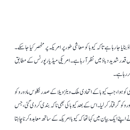
ایا جا رہا ہے تاکہ کیوبا کو معاشی طور پر امریکہ پر منحصر کیا جا سکے۔
 بار اس قدر شدید دباؤ میں نظر آ رہا ہے۔ امریکی میڈیا رپورٹس کے مطابق
ر رہا ہے۔
ہے کہ کیوبا کے بحران کا آغاز رواں سال 3 جنوری کو ہوا، جب کیوبا کے اتحادی ملک وینزویلا کے صدر نکلوس مادورو کو
و کو گرفتار کر لیا۔ اس کے بعد کیوبا کی بھی ناکہ بندی کر دی گئی، جس
اپنے ایک بیان میں کہا تھا کہ کیوبا امریکہ کے ساتھ معاہدہ کرنا چاہتا