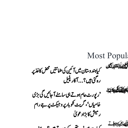
Most Popul
کیا ہندوستان میں آئین کی ضمانتیں محض کاغذ پر
رہ گئی ہیں؟...آکار پٹیل
’رپورٹ عام ہوتے ہی سامنے آ جائیں گی بڑی
خامیاں‘، گریٹ نکوبار پروجیکٹ پر جے رام
رمیش کا بڑا دعویٰ