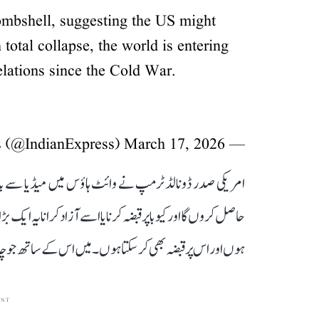
ombshell, suggesting the US might
 total collapse, the world is entering
elations since the Cold War.
March 17, 2026
— The Indian Express (@IndianExpress)
امریکی صدر ڈونالڈ ٹرمپ نے وائٹ ہاؤس میں میڈیا سے بات کر
حاصل کروں گا اور کیوبا پر قبضہ کرنا یا اسے آزاد کرانا یہ ایک بڑ
ہوں اور اس پر قبضہ بھی کر سکتا ہوں۔ میں اس کے ساتھ جو 
ENT