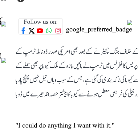
Follow us on:
ران کے خلاف جنگ چھیڑنے کے بعد بھی امریکی صدر ڈونالڈ ٹرمپ کے
 نہیں ہوا ہے۔ پیر (16 مارچ) کو ایک پریس کانفرنس میں ٹرمپ نے بائیں بازو کے ملک کیوبا پر بھی حملے کے
 کیوبا کی ناکہ بندی کی گئی ہے، جس کے سبب وہاں تیل نہیں پہنچ پا رہا
 بجلی کی فراہمی معطل ہونے سے کیوبا کا بیشتر حصہ اندھیرے میں ڈوبا
"I could do anything I want with it."