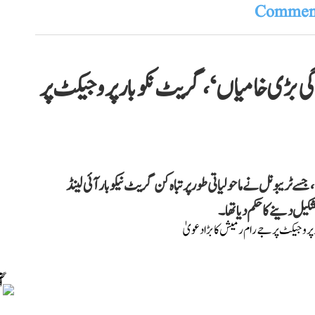
Comment
ی بڑی خامیاں‘، گریٹ نکوبار پروجیکٹ پر
 ٹریبونل نے ماحولیاتی طور پر تباہ کن گریٹ نیکوبار آئی لینڈ
یل دینے کا حکم دیا تھا۔