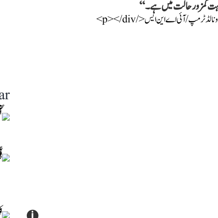
بہت کمزور حالت میں ہے۔‘‘
ar
i