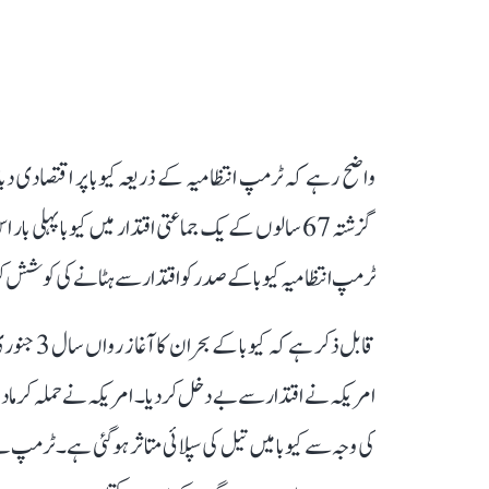
واضح رہے کہ ٹرمپ انتظامیہ کے ذریعہ کیوبا پر اقتصادی دباؤ بن
گزشتہ 67 سالوں کے یک جماعتی اقتدار میں کیوبا پہلی
ٹرمپ انتظامیہ کیوبا کے صدر کو اقتدار سے ہٹانے کی کوشش ک
قابل ذکر 
امریکہ نے اقتدار سے بے دخل کر دیا۔ امریکہ نے حملہ کر مادور
کی وجہ سے کیوبا میں تیل کی سپلائی متاثر ہو گئی ہے۔ ٹرمپ نے 