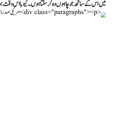
میں اس کے ساتھ جو چاہوں وہ کر سکتا ہوں۔ کیوبا اس وقت 