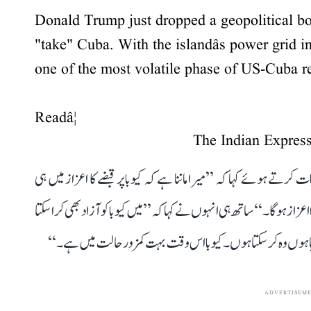
Donald Trump just dropped a geopolitical b
"take" Cuba. With the islandâs power grid in
one of the most volatile phase of US-Cuba r
Readâ¦
تے ہوئے کہا کہ ’’میرا ماننا ہے کہ کیوبا پر قبضے کا اعزاز میں ہی
ا اعزاز ہوگا۔‘‘ ساتھ ہی انہوں نے کہا کہ ’’میں کیوبا کو آزاد بھی کرا سکتا
چاہوں وہ کر سکتا ہوں۔ کیوبا اس وقت بہت کمزور حالت میں ہے۔‘‘
ADVERTISEM