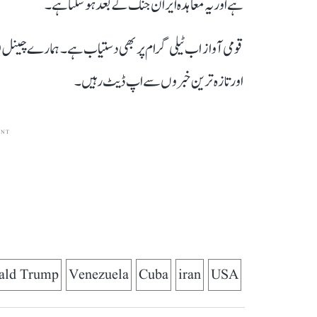
ہے اور یہ معاہدہ ایران جنگ کے بعد ہو سکتا ہے۔
قومی آواز اب ٹیلی گرام پر بھی دستیاب ہے۔ ہمارے چینل 
اور تازہ ترین خبروں سے اپ ڈیٹ رہیں۔
ENT
nald Trump
Venezuela
Cuba
iran
USA