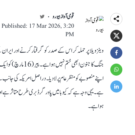
قومی آواز بیورو
Published: 17 Mar 2026, 3:20
PM
وینزویلا پر حملہ کر اس کے صدر کو گرفتار کرنے اور ای
جنگ کا جنون ابھی ختم
اپنے منصوبے کو منظر عام پر لا دیا۔ دراصل امریکہ کی جانب سے
ہے۔ یہی وجہ ہے کہ کیوبا میں پاور گرڈ بری طرح متاثر ہے اور
ہوا ہے۔