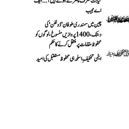
کیا بت صرف پتھر کے ہوتے ہیں؟...ایف
اے مجیب
چین میں سمندری طوفان ’ڈولفن‘ کی
دستک، 1400 پروازیں منسوخ، لوگوں کو
محفوظ مقامات پر منتقل کرنے کا حکم
ایٹمی تخفیفِ اسلحہ ہی محفوظ مستقبل کی امید