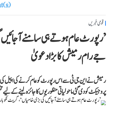
(s)
قومی خبریں
’رپورٹ عام ہوتے ہی سامنے آ جائیں گ
جے رام رمیش کا بڑا دعویٰ
رمیش نے این جی ٹی سے اس رپورٹ کو عام کرنے کی اپیل کی، جسے
پروجیکٹ کو دی گئی ماحولیاتی منظوریوں کا جائزہ لینے کے لیے تشک