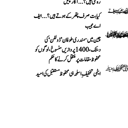
رہ گئی ہیں؟...آکار پٹیل
کیا بت صرف پتھر کے ہوتے ہیں؟...ایف
اے مجیب
چین میں سمندری طوفان ’ڈولفن‘ کی
دستک، 1400 پروازیں منسوخ، لوگوں کو
محفوظ مقامات پر منتقل کرنے کا حکم
ایٹمی تخفیفِ اسلحہ ہی محفوظ مستقبل کی امید