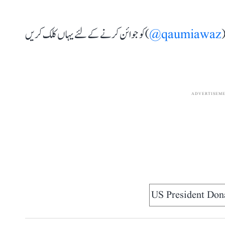
(
qaumiawaz@
) کو جوائن کرنے کے لئے یہاں کلک کریں
ADVERTISEM
US President Do