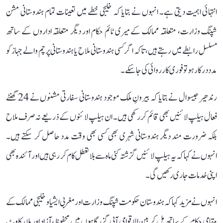
انتہائی اہمیت دیتی ہے۔ انہوں نے بتایا کہ خلیجی خطے میں تعینات تمام ہندوستانی مشن
شپنگ وزارت، متعلقہ ممالک کے میری ٹائم حکام اور دیگر متعلقہ اداروں کے ساتھ
مسلسل رابطے میں رہتے ہیں، تاکہ اگر کسی ہندوستانی ملاح یا ہندوستانی پرچم والے جہاز کو
مدد درکار ہو تو فوری کارروائی کی جا سکے۔
رندھیر جیسوال نے بتایا کہ بیرونِ ملک موجود ہندوستانی سفارتی مشنوں نے 24 گھنٹے
فعال ہیلپ لائنیں بھی قائم کر رکھی ہیں۔ ان ہیلپ لائنوں کے ذریعے نہ صرف ملاح
بلکہ ضرورت مند دیگر ہندوستانی شہری بھی کسی بھی وقت مدد حاصل کر سکتے ہیں۔
انہوں نے کہا کہ یہ ہیلپ لائنیں گزشتہ کئی ماہ سے بلا تعطل کام کر رہی ہیں اور آئندہ بھی
اپنی خدمات جاری رکھیں گی۔
انہوں نے مزید کہا کہ ہندوستان حکومت شپنگ وزارت اور مغربی ایشیا و خلیجی ممالک کے
مقامی حکام کے ساتھ مل کر بین الاقوامی آبی گزرگاہوں میں محفوظ، آزاد اور بلا رکاوٹ