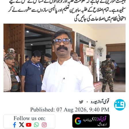
ہیمنت سورین نے کہا ہے کہ حکومت طلبہ اور نوجوانوں کے مسائل کے حل کے لیے
سنجیدہ ہے۔ تمام اضلاع کے طلبہ، ماہرین تعلیم اور پالیسی سازوں سے مشورے لے کر
امتحانی نظام میں اصلاحات کی جائیں گی
قومی آواز بیورو
Published: 07 Aug 2026, 9:40 PM
Follow us on: