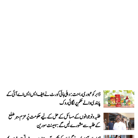
ڈابر کو عبوری راحت: دہلی ہائی کورٹ نے ایف ایس ایس اے آئی کے
پابندی والے حکم پر لگائی روک
طلبہ و نوجوانوں کے مسائل کے حل کے لیے حکومت پُرعزم، ہر ضلع
کے طلبہ سے مشورے لیں گے: ہیمنت سورین