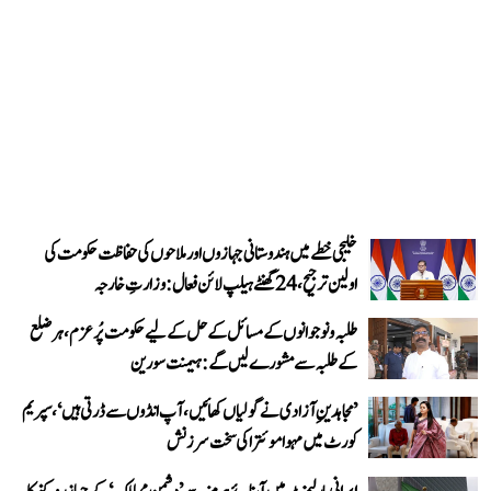
خلیجی خطے میں ہندوستانی جہازوں اور ملاحوں کی حفاظت حکومت کی
اولین ترجیح، 24 گھنٹے ہیلپ لائن فعال: وزارتِ خارجہ
طلبہ و نوجوانوں کے مسائل کے حل کے لیے حکومت پُرعزم، ہر ضلع
کے طلبہ سے مشورے لیں گے: ہیمنت سورین
’مجاہدینِ آزادی نے گولیاں کھائیں، آپ انڈوں سے ڈرتی ہیں‘، سپریم
کورٹ میں مہوا موئترا کی سخت سرزنش