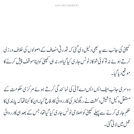
ADVERTISEMENT
کمپنی کی جانب سے یہ بھی دلیل دی گئی کہ قدرتی انصاف کے اصولوں کی خلاف ورزی
کرتے ہوئے نہ تو کوئی شوکاز نوٹس جاری کیا گیا اور نہ ہی کمپنی کو اپنا موقف پیش کرنے کا
موقع دیا گیا۔
دوسری جانب ایف ایس ایس اے آئی کی نمائندگی کرتے ہوئے مرکزی حکومت کے
مستقل وکیل آشیش دکشت نے ریگولیٹر کی کارروائی کا دفاع کیا۔ ان کا کہنا تھا کہ پابندی کا
حکم جاری کرنے سے پہلے کمپنی کو اصلاحی نوٹس جاری کیا گیا تھا، جس کے بعد ہی کارروائی
عمل میں لائی گئی۔