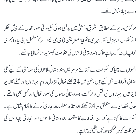
والے جہاز شامل تھے۔
مرکزی وزیر کے مطابق مشرقِ وسطیٰ میں بدلتی ہوئی سکیورٹی صورتحال کے پیشِ نظر
ڈائریکٹوریٹ جنرل آف میری ٹائم ایڈمنسٹریشن (ڈی جی ایم اے) مسلسل اپنی ایڈوائزری
کو اپ ڈیٹ کر رہا ہے تاکہ ہندوستانی ملاحوں کی حفاظت کو مزید مؤثر بنایا جا سکے۔
انہوں نے بتایا کہ حکومت نے آبنائے ہرمز میں ہندوستانی ملاحوں کی سلامتی کے لیے کئی
اضافی اقدامات بھی کیے ہیں، جن میں 24 گھنٹے فعال کنٹرول روم، جہازوں اور عملے کا لائیو
ڈیٹا بیس، جہازوں کی نقل و حرکت، ہندوستانی ملاحوں کی صورتحال اور کسی بھی واقعے یا
جانی نقصان سے متعلق ہر 24 گھنٹے بعد تازہ معلومات جاری کرنے کا نظام شامل ہے۔
حکومت کا کہنا ہے کہ ان اقدامات کا مقصد ہندوستانی ملاحوں اور تجارتی جہازوں کی
حفاظت کو ہر ممکن حد تک یقینی بنانا ہے۔