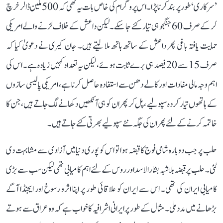
’سرکاری‘ طور پر بند کرنا پڑا۔ اس پروگرام کی خاص بات یہ تھی کہ 500 ملین ڈالرخرچ
کر کے صرف 60 جنگجو ہی تیار کئے جا سکے۔ لیکن داعش کے خلاف لڑنے والےامریکی
حمایت یافتہ باغی پھر داعش کے ساتھ ہاتھ ملا لیتے ہیں۔ جان کیری نے دعویٰ کیا کہ
صرف 15 سے 20 فیصد ہی برے ثابت ہوئے، لیکن یہ تعداد کہیں زیادہ ہے۔ اس کی
اہم وجہ مالی مفادات اور کالے دھن سے استفادہ حاصل کرنا ہے، امریکی پالیسی سازوں
کے ہاتھوں تیار کردہ سپولیے ، پل کر پھر ان کو ہی آنکھیں دکھانے لگ جاتے ہیں، جن کا
خاتمہ کرنے کے لئے پھر ان کی جگہ نئے سپولیے بھرتی کئے جاتے ہیں۔
حلب پر جب دوبارہ شامی فوج کا قبضہ ہوا تو اس کو پوری دنیا میں آزادی سے مشابہت دی
گئی۔ حلب پر قبضہ بلا شبہ بشارالاسد اور روس کے لئے اہم کامیابی تھی لیکن سب سے بڑی
کامیابی ایران کی تھی۔ اس سے ایران کو علاقائی طور پر اپنا اثرو رسوخ اور ایجنڈا آگے
بڑھانے میں مدد ملی ۔ مثال کے طور پر ایرانی اشرافیہ کا خواب ہے کہ وہ عراق سے ہوتے