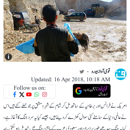
i
قومی آواز بیورو
Updated: 16 Apr 2018, 10:18 AM
Follow us on:
امریکہ نے فرانس اور برطانیہ کے ساتھ مل کر شام کے شہر دمشق پر جو حملے کئے ہیں اس
نے عالمی دنیا کے سامنے کئی سوال کھڑے کر دیئے ہیں، جیسے کیا یہ سرد جنگ کا آغاز ہے،
کیا یہ جنگ سیدھے طور پر ایران اور سعودی عرب کے مابین جنگ میں تبدیل ہو سکتی ہے