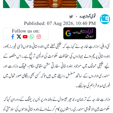
قومی آواز بیورو
Published: 07 Aug 2026, 10:40 PM
Follow us on:
نئی دہلی: وزارتِ خارجہ نے کہا ہے کہ خلیجی خطے میں ہندوستانی ملاحوں (سی فیررز) اور
ہندوستانی پرچم والے جہازوں کی حفاظت حکومت کی اولین ترجیح ہے۔ اس مقصد کے
لیے خلیجی ممالک میں موجود ہندوستانی سفارتی مشن مقامی حکام، شپنگ وزارت اور
سمندری اداروں کے ساتھ مسلسل رابطے میں ہیں تاکہ کسی بھی ہنگامی صورتحال میں
فوری امداد فراہم کی جا سکے۔
وزارتِ خارجہ کے ترجمان رندھیر جیسوال نے ہفتہ وار پریس بریفنگ کے دوران کہا کہ
حکومت بین الاقوامی سمندری راستوں پر کام کرنے والے ہندوستانی ملاحوں کی سلامتی کو