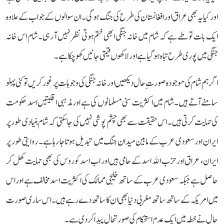
اور کیا یہ بھی عراق اور افغانستان کی طرح کی جنگ ہو گی۔ ان سوالوں کے جواب کے علاوہ
ایک بات تو طے ہے کہ شام میں خانہ جنگی ابھی ختم ہوتی نظر نہیں آ رہی۔ شام اس خانہ
جنگی میں پوری طرح تباہ ہو گیا ہے اور لاکھوں قیمتی جانیں کھو چکا ہے۔
اگر ہم شام کی موجودہ صورت ِحال دیکھیں اور خانہ جنگی کی وجوہات پر غور کریں تو کئی پہلو
سامنے آتے ہیں۔ شام میں اکثریت سنی مسلمانوں کی ہے اور مذہبی اقلیتیں اسد حکومت
کی حمایت کرتی ہیں ۔ اس حقیقت سے بھی چشم پوشی نہیں کی جا سکتی کہ شام بنیادی طور پر
ایران اور سعودی عرب کے مابین میدان جنگ میں تبدیل ہوتا جا رہا ہے۔ روایتی طور پر
ایران، عراق اور حزب اﷲ اسد کے حامی ہیں اور اب اسد کو روس کی بھی حمایت کھل کر
حاصل ہےجبکہ سعودی عرب کے ساتھ خلیجی ممالک کی اکثریت اسد مخالف ہے اور اس
میں امریکہ کے ساتھ ساتھ مغربی دنیا بھی ان کا ساتھ دے رہے ہیں ۔ اس ساری صورت
ِحال نے خطہ میں ایک عدم استحکام کی صورتحال پیدا کر دی ہے ۔