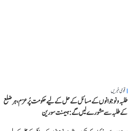
قومی خبریں
طلبہ و نوجوانوں کے مسائل کے حل کے لیے حکومت پُرعزم، ہر ضلع
کے طلبہ سے مشورے لیں گے: ہیمنت سورین