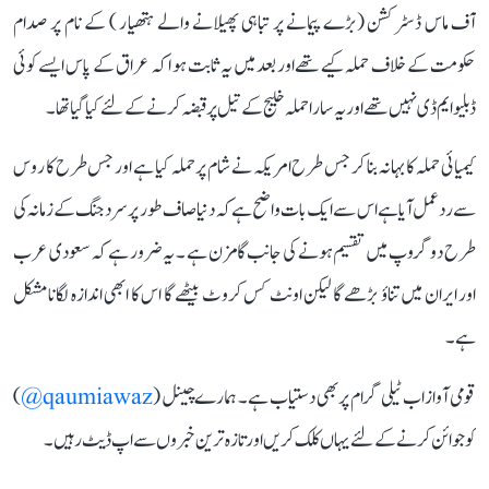
آف ماس ڈسٹرکشن (بڑے پیمانے پر تباہی پھیلانے والے ہتھیار ) کے نام پر صدام
حکومت کے خلاف حملہ کیے تھےاور بعد میں یہ ثابت ہو ا کہ عراق کے پاس ایسے کوئی
ڈبلیو ایم ڈی نہیں تھے اور یہ سارا حملہ خلیج کے تیل پر قبضہ کرنےکے لئے کیا گیا تھا ۔
کیمیائی حملہ کا بہانہ بنا کر جس طرح امریکہ نے شام پر حملہ کیا ہے اور جس طرح کا روس
سے رد عمل آیا ہے اس سے ایک بات واضح ہے کہ دنیا صاف طور پر سرد جنگ کے زمانہ کی
طرح دو گروپ میں تقسیم ہونے کی جانب گامزن ہے ۔ یہ ضرور ہے کہ سعودی عرب
اور ایران میں تناؤ بڑھے گا لیکن اونٹ کس کروٹ بیٹھے گا اس کا ابھی اندازہ لگانا مشکل
ہے۔
قومی آواز اب ٹیلی گرام پر بھی دستیاب ہے۔ ہمارے چینل (
qaumiawaz@
)
کو جوائن کرنے کے لئے یہاں کلک کریں اور تازہ ترین خبروں سے اپ ڈیٹ رہیں۔