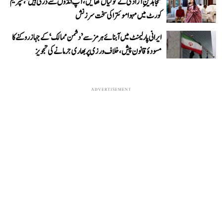
’مجاہدینِ آزادی نے گولیاں کھائیں، آپ انڈوں سے ڈرتی ہیں‘، سپریم
کورٹ میں مہوا موئترا کی سخت سرزنش
ایرانی پارلیمنٹ میں آبنائے ہرمز سے ’دشمن ممالک‘ کے جہاز روکنے کا
مسودۂ قانون پیش، خلاف ورزی پر بھاری جرمانے کی تجویز
ADVERTISEMENT