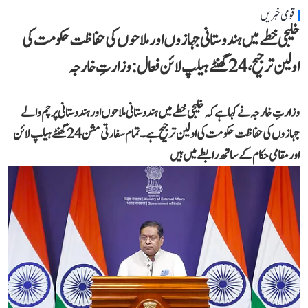
قومی خبریں
خلیجی خطے میں ہندوستانی جہازوں اور ملاحوں کی حفاظت حکومت کی
اولین ترجیح، 24 گھنٹے ہیلپ لائن فعال: وزارتِ خارجہ
وزارتِ خارجہ نے کہا ہے کہ خلیجی خطے میں ہندوستانی ملاحوں اور ہندوستانی پرچم والے
جہازوں کی حفاظت حکومت کی اولین ترجیح ہے۔ تمام سفارتی مشن 24 گھنٹے ہیلپ لائن
اور مقامی حکام کے ساتھ رابطے میں ہیں