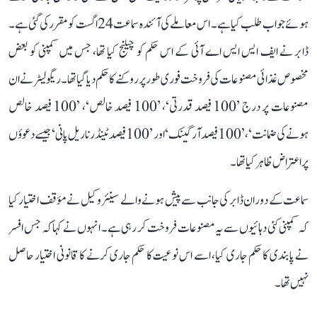
ہوئے جواب طلب کیا ہے۔ اس معاملے کی آئندہ سماعت 24 اگست کو مقرر کی گئی ہے۔
ڈابر نے ایف ایس ایس اے آئی کے اس حکم کو چیلنج کیا تھا، جس میں کمپنی کو بعض
مخصوص غذائی مصنوعات کی فروخت فوری طور پر روکنے کا حکم دیا گیا تھا۔ ریگولیٹر نے ان
مصنوعات پر درج ’100 فیصد قدرتی‘، ’100 فیصد خالص‘، ’100 فیصد خالص
ہونے کی ضمانت‘، ’100 فیصد آرگینک‘ اور ’100 فیصد ٹینڈر ناریل پانی‘ جیسے دعوؤں
پر اعتراض ظاہر کیا تھا۔
سماعت کے دوران ڈابر کی جانب سے پیش ہونے والے سینئر وکیل نے مؤقف اختیار کیا
کہ کمپنی کئی دہائیوں سے یہ مصنوعات فروخت کر رہی ہے۔ انہوں نے کہا کہ جس افسر
نے پابندی کا حکم جاری کیا، اسے اس نوعیت کا حکم جاری کرنے کا قانونی اختیار حاصل
نہیں تھا۔