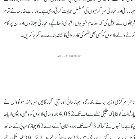
جہاز رانی اور تجارتی سرگرمیوں کی مسلسل حمایت کرتی رہی ہے۔ وزارتِ خارجہ نے تمام
فریقوں سے اپیل کی کہ وہ عام شہریوں، شہری ڈھانچے، تجارتی جہازوں اور ان پر کام
کرنے والے ملاحوں کو کسی بھی قسم کی کارروائی کا نشانہ بنانے سے گریز کریں۔
ADVERTISEMENT
ادھر مرکزی وزیر برائے بندرگاہ، جہاز رانی اور آبی گزرگاہیں سربانند سونووال نے
پارلیمنٹ کو بتایا کہ خلیجی خطے سے اب تک 4,052 ہندوستانی ملاحوں کو وطن واپس لایا جا
چکا ہے۔ انہوں نے کہا کہ 3 اگست تک ہندوستان آنے والے 62 جہاز کامیابی کے ساتھ
آبنائے ہرمز سے گزرے، جن میں 23 ہندوستانی پرچم والے جبکہ 39 غیر ملکی پرچم