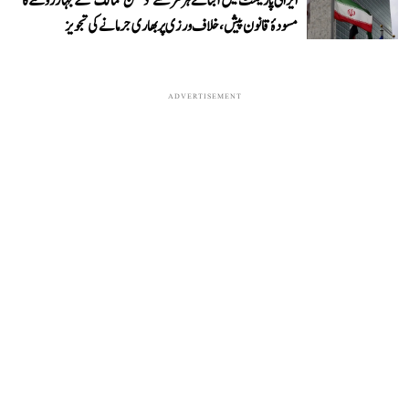
ایرانی پارلیمنٹ میں آبنائے ہرمز سے ’دشمن ممالک‘ کے جہاز روکنے کا
مسودۂ قانون پیش، خلاف ورزی پر بھاری جرمانے کی تجویز
ADVERTISEMENT