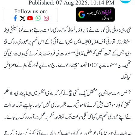
Published: 07 Aug 2026, 10:14 PM
Follow us on:
نئی دہلی: دہلی ہائی کورٹ نے ڈابر انڈیا لمیٹڈ کو عبوری راحت دیتے ہوئے فوڈ سیفٹی اینڈ
اسٹینڈرڈز اتھارٹی آف انڈیا (ایف ایس ایس اے آئی) کے اس حکم پر عبوری روک لگا
دی، جس کے تحت کمپنی کو بعض غذائی مصنوعات کی فروخت بند کرنے کی ہدایت دی گئی
تھی۔ ان مصنوعات پر ’100 فیصد‘ جیسے دعوے درج ہونے پر فوڈ ریگولیٹر نے اعتراض
کیا تھا۔
جسٹس امت مہاجن پر مشتمل یک رکنی بنچ نے کہا کہ بادی النظر میں ایسا پابندی والا حکم
کمپنی کو اپنا موقف پیش کرنے کا موقع دیے بغیر جاری نہیں کیا جانا چاہیے تھا۔ عدالت
نے اپنے عبوری حکم میں کہا کہ اگلی سماعت تک متنازعہ حکم پر عمل درآمد روک دیا جائے۔
عدالت نے ڈابر انڈیا کی عرضی پر مرکز اور ایف ایس ایس اے آئی کو نوٹس جاری کرتے