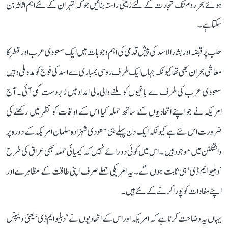
ہوئے بحر روم تک تجارت کے لئے زمینی راستہ بنائیں جو کہ تہران کے لئے اہم اثاثہ بن
سکتا ہے۔
حلب پر قبضہ اور بشار الاسد کی پیش قدمی کی اہم وجوہات میں ایک سعود ی عرب اور قطر کا
معاشی بحران بھی تھا کیونکہ جہاں ایک طرف روسی بمباری سے اسد کی فوج کو مدد ملی وہیں
سعودی عر ب کی طرف سے باغیوں کو ملنے والی مالی امدادمیں زبردست کمی آئی ۔ آج
امریکہ نے جو اپنے اتحادیوں کے ساتھ حملہ کیا اس کے اوقات کو نظر میں رکھنے کی
ضرورت اس لئے ہے کیونکہ ایک دن پہلے ہی سعودی شہزادہ سلمان امریکہ کے دورہ پر
واشنگٹن میں موجود ہیں ۔ اس میں کوئی دو رائے نہیں کہ کیمیائی حملہ بھی عراق کی طرح
’دبلیو ایم ڈی‘ ہی ثابت ہوں گے۔ یہ امریکی حملےصرف اپنی طاقت کے مظاہرےاور
اپنے مفادات کو پورا کرنے کے لئے ہیں۔
یہاں یہ وضاحت کرنا ہے کہ امریکہ اور اس کے اتحادیوں نے ’دبلیو ایم ڈی‘ یعنی ویپنس