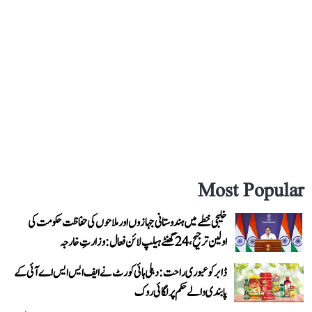
Most Popular
خلیجی خطے میں ہندوستانی جہازوں اور ملاحوں کی حفاظت حکومت کی
اولین ترجیح، 24 گھنٹے ہیلپ لائن فعال: وزارتِ خارجہ
ڈابر کو عبوری راحت: دہلی ہائی کورٹ نے ایف ایس ایس اے آئی کے
پابندی والے حکم پر لگائی روک