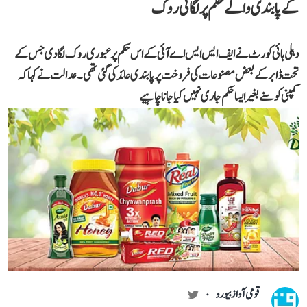
کے پابندی والے حکم پر لگائی روک
دہلی ہائی کورٹ نے ایف ایس ایس اے آئی کے اس حکم پر عبوری روک لگا دی جس کے
تحت ڈابر کے بعض مصنوعات کی فروخت پر پابندی عائد کی گئی تھی۔ عدالت نے کہا کہ
کمپنی کو سنے بغیر ایسا حکم جاری نہیں کیا جانا چاہیے
قومی آواز بیورو