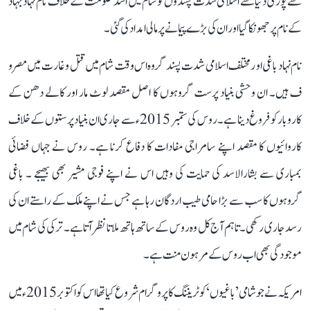
سے پوری دنیا سے اسلامی شدت پسندوں کو شام میں اسد حکومت کے خلاف نا م نہاد جہاد
کےنام پر جھونکا گیا اور ان کی بڑے پیمانے پر مالی امداد کی گئی۔
نام نہاد باغی او ر مختلف اسلامی شدت پسند گروہ اس وقت شام میں قتل و غارت میں مصرو
ف ہیں۔ ان وحشی بنیاد پرست گروہوں کا اصل مقصد لوٹ مار اور کالے دھن کے
کاروبار کو فروغ دینا ہے۔ روس کی ستمبر 2015ء سے جاری ان بنیاد پرستوں کے خلاف
کاروائیوں کا مقصد اپنے سامراجی مفادات کا دفاع کرنا ہے۔ روس نے جہاں فضائی
بمباری سے بشارالاسد کی حمایت کی وہیں اس نے اپنے فوجی مشیر بھی بھیجے ۔ باغی
گروہوں کا سب سے بڑا حامی طیب اردگان رہا ہے جس نے اپنے ملک کے راستے ان کی
رسد جاری رکھی۔ تاہم آج کل وہ روس کے ساتھ ہاتھ ملاتا نظر آتا ہے۔ ترکی کی شام میں
موجودگی بھی اب روس کے مرہون منت ہے۔
امریکہ نے جو شامی ’باغیوں‘ کو ٹریننگ کا پروگرام شروع کیا تھا اس کو اکتوبر 2015ء میں