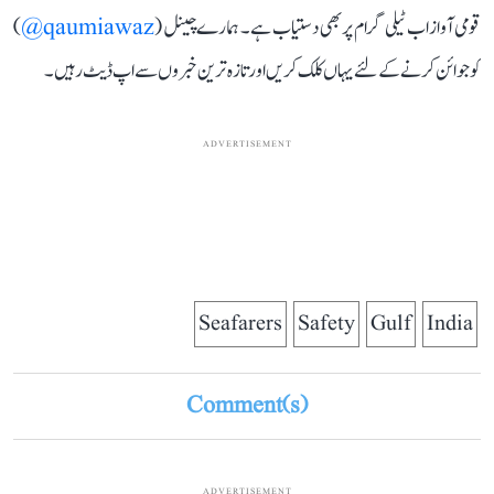
قومی آواز اب ٹیلی گرام پر بھی دستیاب ہے۔ ہمارے چینل (
qaumiawaz@
)
کو جوائن کرنے کے لئے یہاں کلک کریں اور تازہ ترین خبروں سے اپ ڈیٹ رہیں۔
ADVERTISEMENT
Seafarers
Safety
Gulf
India
Comment(s)
ADVERTISEMENT