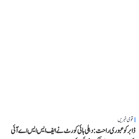
قومی خبریں
ڈابر کو عبوری راحت: دہلی ہائی کورٹ نے ایف ایس ایس اے آئی