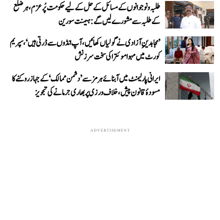
طلبہ و نوجوانوں کے مسائل کے حل کے لیے حکومت پُرعزم، ہر ضلع
کے طلبہ سے مشورے لیں گے: ہیمنت سورین
’مجاہدینِ آزادی نے گولیاں کھائیں، آپ انڈوں سے ڈرتی ہیں‘، سپریم
کورٹ میں مہوا موئترا کی سخت سرزنش
ایرانی پارلیمنٹ میں آبنائے ہرمز سے ’دشمن ممالک‘ کے جہاز روکنے کا
مسودۂ قانون پیش، خلاف ورزی پر بھاری جرمانے کی تجویز
ADVERTISEMENT