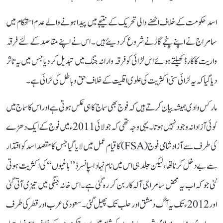
اسد حکومت کے خلاف اٹھنے والی تحریک کے نتیجے میں پیدا ہونے والے عدم استحکام میں
سامراج نے اپنے پنجے گاڑنے شروع کر دیئے ہیں ۔ اس نے اپنے مقاصد کے لئے فرقہ
واریت کا کارڈ کھیلتے ہوئے اس لڑائی کو فرقہ وارانہ جنگ میں تبدیل کر دیا جس میں یہ تاثر
دیا گیا کہ یہ لڑائی سنی اکثریت کی علوی اقلیت کے خلاف حق و باطل کی لڑائی ہے۔
مارکس وادی ہمیشہ بیان کرتے ہیں کہ فوج بھی سماج کا ہی عکس ہوتی ہے اوراس کا سماج میں
کوئی آزادانہ وجود نہیں ہوتا۔ یہی وجہ تھی کہ جولائی 2011ء میں فوج کے ایک دھڑے
کی طرف سے آزاد شامی فوج (FSA) کا قیام عمل میں لایا گیا جس کا مقصد اسد کو اقتدار
سے بے دخل کرنا تھا ، لیکن جلد ہی اس میں نام نہاد اسپانسرڈ ’’باغیوں‘‘ کی اکثریت ہوتی
گئی جو کہ اب یہ محض سامراجی آلہ کار بن کر رہ گئی ہے۔ اس خانہ جنگی میں تیز ی آتی گئی
اور 2012ء تک یہ آگ دمشق اور حلب تک پھیل گئی۔ سعودی عرب اور قطر کی طرف