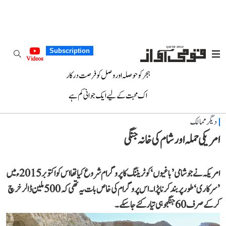
Subscription
Videos
ہجر کو حوصلہ اور وصل کو فرصت درکار
اک محبت کے لیے ایک جوانی کم ہے
دیگر ممالک
امریکی حملہ اور شام کی خانہ جنگی
امریکہ نے جو شامی ’باغیوں‘ کو ٹریننگ کا پروگرام شروع کیا تھا اس کو اکتوبر2015ء میں
’سرکاری‘ طور پر بند کرنا پڑا۔ اس پروگرام کی خاص بات یہ تھی کہ 500 ملین ڈالرخرچ
کر کے صرف 60 جنگجو ہی تیار کئے جا سکے۔