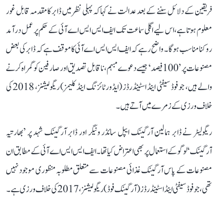
فریقین کے دلائل سننے کے بعد عدالت نے کہا کہ پہلی نظر میں ڈابر کا مقدمہ قابل غور
معلوم ہوتا ہے، اس لیے اگلی سماعت تک ایف ایس ایس اے آئی کے حکم پر عمل درآمد
روکنا مناسب ہوگا۔ واضح رہے کہ ایف ایس ایس اے آئی کا موقف ہے کہ ڈابر کی بعض
مصنوعات پر ’100 فیصد‘ جیسے دعوے مبہم، ناقابل تصدیق اور صارفین کو گمراہ کرنے
والے ہیں، جو فوڈ سیفٹی اینڈ اسٹینڈرڈز (ایڈورٹائزنگ اینڈ کلیمز) ریگولیشنز، 2018 کی
خلاف ورزی کے زمرے میں آتے ہیں۔
ریگولیٹر نے ڈابر ہمالین آرگینک ایپل سائڈر ونیگر اور ڈابر آرگینک شہد پر ’بھارتیہ
آرگینک‘ لوگو کے استعمال پر بھی اعتراض کیا تھا۔ ایف ایس ایس اے آئی کے مطابق ان
مصنوعات کے پاس آرگینک غذائی مصنوعات سے متعلق مطلوبہ منظوری موجود نہیں
تھی، جو فوڈ سیفٹی اینڈ اسٹینڈرڈز (آرگینک فوڈ) ریگولیشنز، 2017 کی خلاف ورزی ہے۔