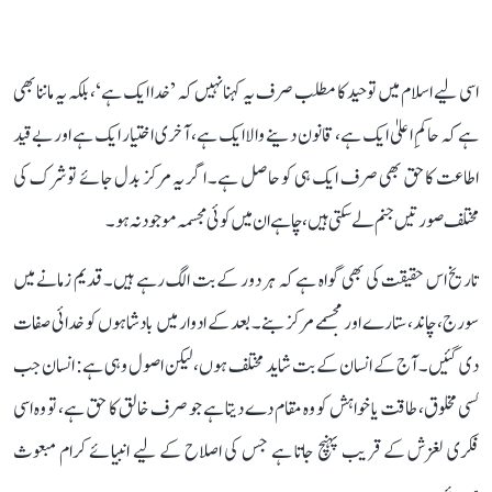
اسی لیے اسلام میں توحید کا مطلب صرف یہ کہنا نہیں کہ ’خدا ایک ہے‘، بلکہ یہ ماننا بھی
ہے کہ حاکمِ اعلیٰ ایک ہے، قانون دینے والا ایک ہے، آخری اختیار ایک ہے اور بے قید
اطاعت کا حق بھی صرف ایک ہی کو حاصل ہے۔ اگر یہ مرکز بدل جائے تو شرک کی
مختلف صورتیں جنم لے سکتی ہیں، چاہے ان میں کوئی مجسمہ موجود نہ ہو۔
تاریخ اس حقیقت کی بھی گواہ ہے کہ ہر دور کے بت الگ رہے ہیں۔ قدیم زمانے میں
سورج، چاند، ستارے اور مجسمے مرکز بنے۔ بعد کے ادوار میں بادشاہوں کو خدائی صفات
دی گئیں۔ آج کے انسان کے بت شاید مختلف ہوں، لیکن اصول وہی ہے: انسان جب
کسی مخلوق، طاقت یا خواہش کو وہ مقام دے دیتا ہے جو صرف خالق کا حق ہے، تو وہ اسی
فکری لغزش کے قریب پہنچ جاتا ہے جس کی اصلاح کے لیے انبیائے کرام مبعوث