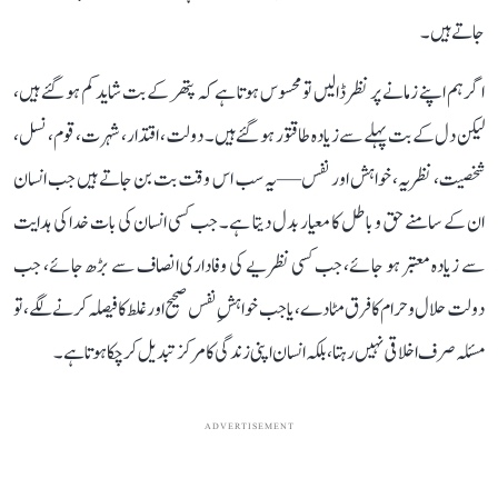
جاتے ہیں۔
اگر ہم اپنے زمانے پر نظر ڈالیں تو محسوس ہوتا ہے کہ پتھر کے بت شاید کم ہو گئے ہیں،
لیکن دل کے بت پہلے سے زیادہ طاقتور ہو گئے ہیں۔ دولت، اقتدار، شہرت، قوم، نسل،
شخصیت، نظریہ، خواہش اور نفس—یہ سب اس وقت بت بن جاتے ہیں جب انسان
ان کے سامنے حق و باطل کا معیار بدل دیتا ہے۔ جب کسی انسان کی بات خدا کی ہدایت
سے زیادہ معتبر ہو جائے، جب کسی نظریے کی وفاداری انصاف سے بڑھ جائے، جب
دولت حلال و حرام کا فرق مٹا دے، یا جب خواہشِ نفس صحیح اور غلط کا فیصلہ کرنے لگے، تو
مسئلہ صرف اخلاقی نہیں رہتا، بلکہ انسان اپنی زندگی کا مرکز تبدیل کر چکا ہوتا ہے۔
ADVERTISEMENT