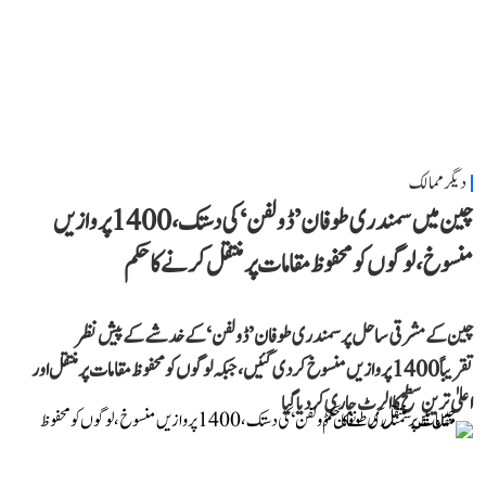
دیگر ممالک
چین میں سمندری طوفان ’ڈولفن‘ کی دستک، 1400 پروازیں
منسوخ، لوگوں کو محفوظ مقامات پر منتقل کرنے کا حکم
چین کے مشرقی ساحل پر سمندری طوفان ’ڈولفن‘ کے خدشے کے پیش نظر
تقریباً 1400 پروازیں منسوخ کر دی گئیں، جبکہ لوگوں کو محفوظ مقامات پر منتقل اور
اعلیٰ ترین سطح کا الرٹ جاری کر دیا گیا