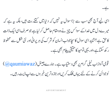
ہے۔
اسی لیے آج بھی سب سے بڑا سوال یہ نہیں کہ دنیا میں کتنے بت ہیں، بلکہ یہ ہے کہ
میرے دل میں خدا کے سوا کس چیز نے وہ مقام حاصل کر لیا ہے جو صرف اسی ایک ذات
کا حق ہے؟ شاید اسی سوال کا سچا جواب انسان کو شرک کی ہر پرانی اور نئی شکل سے محفوظ
رکھ سکتا ہے، اور یہی توحید کا حقیقی پیغام بھی ہے۔
قومی آواز اب ٹیلی گرام پر بھی دستیاب ہے۔ ہمارے چینل (
qaumiawaz@
)
کو جوائن کرنے کے لئے یہاں کلک کریں اور تازہ ترین خبروں سے اپ ڈیٹ رہیں۔
ADVERTISEMENT