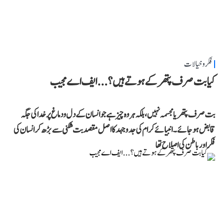
فکر و خیالات
کیا بت صرف پتھر کے ہوتے ہیں؟...ایف اے مجیب
بت صرف پتھر یا مجسمہ نہیں، بلکہ ہر وہ چیز ہے جو انسان کے دل و دماغ پر خدا کی جگہ
قابض ہو جائے۔ انبیائے کرام کی جدوجہد کا اصل مقصد بت شکنی سے بڑھ کر انسان کی
فکر اور باطن کی اصلاح تھا