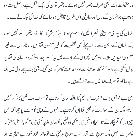
درحقیقت بت کبھی صرف پتھر نہیں ہوتے۔ پتھر تو ان کی ایک شکل ہے، اصل بت وہ
ہوتا ہے جو انسان کے دل اور دماغ پر اس طرح قابض ہو جائے کہ خدا کی جگہ لے لے۔
انسان کی پوری تاریخ پر نظر ڈالیں تو معلوم ہوتا ہے کہ شرک کا آغاز پتھر سے نہیں ہوا،
بلکہ انسان کے ذہن سے ہوا۔ پہلے کسی شخصیت کو غیر معمولی تقدس ملا، پھر اس سے غیر
معمولی امیدیں وابستہ ہوئیں، پھر اس کے بارے میں یہ تصور پیدا ہوا کہ وہ انسان کی تقدیر
بدل سکتی ہے، اور آخرکار وہ عبادت اور اطاعت کا مرکز بن گئی۔ یعنی بت پہلے دل میں بنتا
ہے، ہاتھ تو صرف بعد میں اسے تراشتے ہیں۔
اسی لیے قرآن جب حضرت ابراہیمؑ کا واقعہ بیان کرتا ہے تو صرف بت شکنی کا ذکر نہیں
کرتا، بلکہ ان کے سوالات کو بھی نمایاں کرتا ہے۔ انہوں نے اپنی قوم سے پوچھا کہ جن
چیزوں کو تم پکارتے ہو، کیا وہ سنتی ہیں؟ کیا وہ نفع یا نقصان پہنچا سکتی ہیں؟ گویا اصل معرکہ
پتھر سے نہیں بلکہ سوچ سے تھا۔ جب سوچ بدلتی ہے تو پتھر خود بخود بے حیثیت ہو