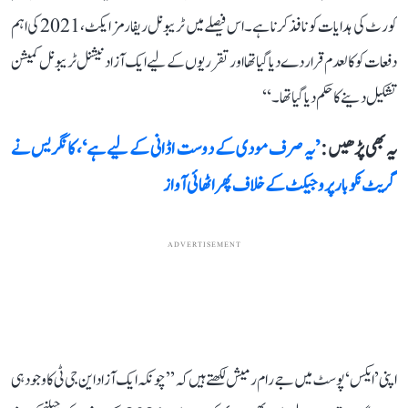
کورٹ کی ہدایات کو نافذ کرنا ہے۔ اس فیصلے میں ٹریبونل ریفارمز ایکٹ، 2021 کی اہم
دفعات کو کالعدم قرار دے دیا گیا تھا اور تقرریوں کے لیے ایک آزاد نیشنل ٹریبونل کمیشن
تشکیل دینے کا حکم دیا گیا تھا۔‘‘
یہ بھی پڑھیں :
’یہ صرف مودی کے دوست اڈانی کے لیے ہے‘، کانگریس نے
گریٹ نکوبار پروجیکٹ کے خلاف پھر اٹھائی آواز
ADVERTISEMENT
اپنی ’ایکس‘ پوسٹ میں جے رام رمیش لکھتے ہیں کہ ’’چونکہ ایک آزاد این جی ٹی کا وجود ہی