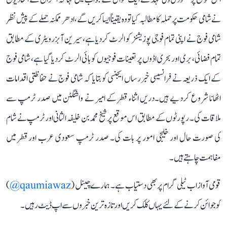
نے شامی حکومت پر حملہ کا مطالبہ کیا تو وہ یقیناً ایسا کریں گے، ادھر ممکنہ حملے کے پیش نظر
شامی فوج نے اپنی تمام فوجی پوزیشنز کو الرٹ کردیا ہے، سیرین آبزرویٹری کے مطابق
تمام فضائی، بری اور بحری اڈوں پر تعینات فوجیوں کو ہائی الرٹ کردیا گیا ہے، شامی فوج
کے ایک ذریعہ نے فرانسیسی خبررساں ایجنسی کو بتایا کہ شامی فوج نے حفاظتی اقدامات
اٹھانا شروع کردیے ہیں۔دریں اثناء قطر کے امیر نے واشنگٹن میں صدر ٹرمپ سے
ملاقات کی ۔ رپورٹوں کے مطابق اس موقع پر شیخ محمد بن خلیفہ الثانی اور ٹرمپ نے شام
کی صورت حال اور خلیجی امور پر بات کی۔ صدر ٹرمپ سعودی عرب اور قطر میں
مفاہمت چاہتے ہیں۔
قومی آواز اب ٹیلی گرام پر بھی دستیاب ہے۔ ہمارے چینل (
qaumiawaz@
)
کو جوائن کرنے کے لئے یہاں کلک کریں اور تازہ ترین خبروں سے اپ ڈیٹ رہیں۔