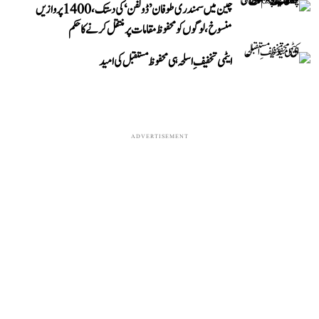
چین میں سمندری طوفان ’ڈولفن‘ کی دستک، 1400 پروازیں
منسوخ، لوگوں کو محفوظ مقامات پر منتقل کرنے کا حکم
ایٹمی تخفیفِ اسلحہ ہی محفوظ مستقبل کی امید
ADVERTISEMENT