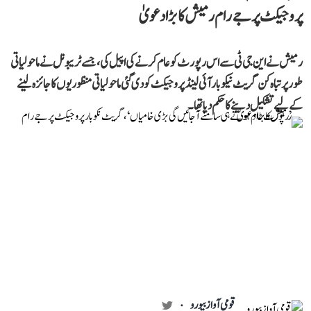
پروجیکٹ پر جے رام رمیش کا بڑا دعویٰ
رمیش نے این جی ٹی سے اس رپورٹ کو عام کرنے کی اپیل کی، جسے ٹریبونل نے ماحولیاتی
طور پر تباہ کن گریٹ نیکوبار آئی لینڈ پروجیکٹ کو دی گئی ماحولیاتی منظوریوں کا جائزہ لینے
کے لیے تشکیل دینے کا حکم دیا تھا۔
قومی آواز بیورو