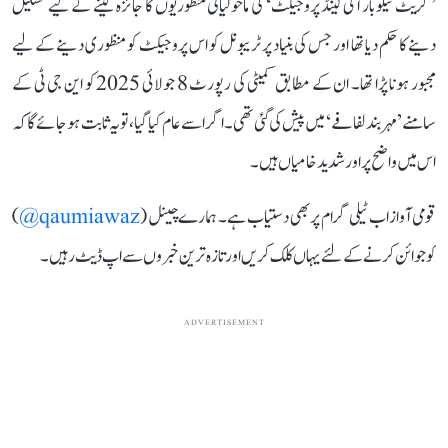
’گریٹ نیکوبار آئی لینڈ پروجیکٹ‘ کی ماحولیاتی منظوریوں کا جائزہ لینے کے لیے تشکیل
دینے کا حکم دیا تھا اور جس کی بنیاد پر ٹریبونل کو اس پروجیکٹ کو منظوری دینے کے لیے
مجبور ہونا پڑا تھا۔ ان کے مطابق کمیٹی کی رپورٹ 8 جولائی 2025 کو این جی ٹی کے
سامنے ’مہر بند لفافے‘ میں پیش کی گئی تھی۔ اگر اسے عام کیا گیا، تو یہ ثابت ہو جائے گا کہ
اس میں واضح پر اور شدید خامیاں ہیں۔
قومی آواز اب ٹیلی گرام پر بھی دستیاب ہے۔ ہمارے چینل (
qaumiawaz@
)
کو جوائن کرنے کے لئے یہاں کلک کریں اور تازہ ترین خبروں سے اپ ڈیٹ رہیں۔
ADVERTISEMENT