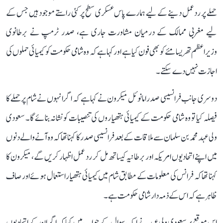
حملے پر ردعمل دینے کے لیے ہمارے پاس عسکری سطح پر کئی راستے موجود ہیں جس کے
لیے مغربی ممالک کے درمیان مشاورت جاری ہے، صدر ٹرمپ نے برطانوی
وزیراعظم تھریسامئے کو بھی فون کیا ہے اور کہا ہے کہ وہ شامی حکومت کو کیمیائی حملوں کی
اجازت نہیں دے سکتے۔
دوسری جانب فرانسیسی صدر امانوئل میکرون نے کہا ہے کہ اگر انہوں نے شام پر حملے کا
فیصلہ کیا تو وہ شامی حکومت کے کیمیائی ہتھیاروں کی تنصیبات کو نشانہ بنائے گا۔ سعودی
ولی عہد محمد بن سلمان سے ملاقات کے بعد فرانسیسی صدر کا کہنا تھا کہ وہ آنے والے دنوں
میں اپنے اتحادیوں امریکہ اور برطانیہ کیساتھ مل کر رد عمل اظہار کریں گے، میکرون کا
کہنا تھا کہ فرانس کی معلومات کے مطابق شام میں کیمیائی ہتھیار استعمال ہوئے اور صاف
ظاہر ہے کہ اس کے ذمہ دار شامی حکومت ہے۔
اس موقع پر سعودی ولی عہد نے ایک سوال کے جواب میں کہا کہ اگر ان کے اتحادیوں