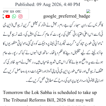
Published: 09 Aug 2026, 4:40 PM
llow us on:
کانگریس کے راجیہ سبھا رکن جے رام رمیش نے اتوار کو نیشنل گرین ٹریبونل (این جی
ٹی) سے اس اعلیٰ اختیاراتی کمیٹی کی رپورٹ کو عام کرنے کی اپیل کی، جسے ٹریبونل نے
’ماحولیاتی طور پر تباہ کن‘ گریٹ نیکوبار آئی لینڈ پروجیکٹ کو دی گئی ماحولیاتی منظوریوں کا
جائزہ لینے کے لیے تشکیل دینے کا حکم دیا تھا۔ ساتھ ہی انہوں نے کہا کہ رپورٹ عام
ہونے سے یہ واضح ہو جائے گا کہ اس میں شدید خامیاں ہیں۔ رمیش نے امید ظاہر کی کہ
مختلف ٹریبونل اور خاص طور پر این جی ٹی اپنی آواز اور اختیارات دوبارہ حاصل کریں گے
اور اپنی قانونی ذمہ داریوں پر ان کی روح کے مطابق عمل کریں گے۔
Tomorrow the Lok Sabha is scheduled to take up
The Tribunal Reforms Bill, 2026 that may well