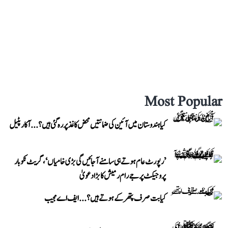
Most Popular
کیا ہندوستان میں آئین کی ضمانتیں محض کاغذ پر رہ گئی ہیں؟...آکار پٹیل
’رپورٹ عام ہوتے ہی سامنے آ جائیں گی بڑی خامیاں‘، گریٹ نکوبار
پروجیکٹ پر جے رام رمیش کا بڑا دعویٰ
کیا بت صرف پتھر کے ہوتے ہیں؟...ایف اے مجیب