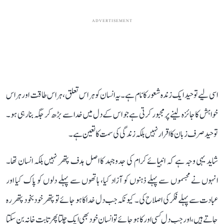
ADVERTISEMENT
اسی لیے توحید ایک زندہ شعور کا نام ہے۔ یہ انسان کو ہر اس تعلق، ہر اس طاقت اور ہر اس
خواہش کا جائزہ لینے پر مجبور کرتی ہے جو اس کے دل میں خدا سے بڑھ کر جگہ بنا رہی ہو۔
توحید صرف زبان کا اقرار نہیں بلکہ زندگی کی سمت کا تعین ہے۔
شاید یہی وجہ ہے کہ انبیائے کرام کی جدوجہد کا اصل ہدف پتھر نہیں بلکہ انسان تھا۔
انہوں نے مجسموں سے پہلے ذہنوں کو آزاد کیا، ہاتھوں سے پہلے دلوں کو پاک کیا اور
عبادت سے پہلے فکر کی اصلاح کی۔ کیونکہ جب دل خدا کا ہو جائے تو پتھر خود بخود پتھر رہ
جاتے ہیں، اور جب دل کسی اور کا ہو جائے تو انسان خود بھی ایک چلتا پھرتا بت خانہ بن سکتا