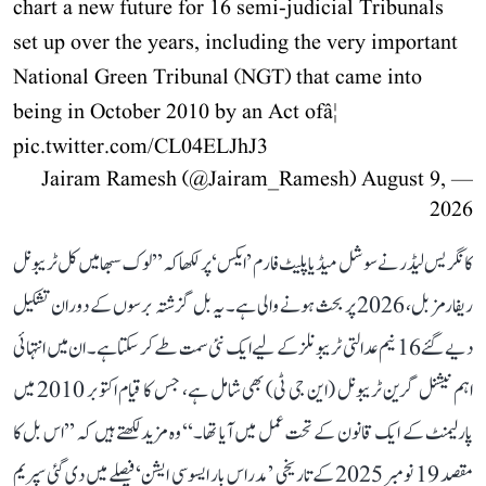
chart a new future for 16 semi-judicial Tribunals
set up over the years, including the very important
National Green Tribunal (NGT) that came into
being in October 2010 by an Act ofâ¦
pic.twitter.com/CL04ELJhJ3
August 9,
— Jairam Ramesh (@Jairam_Ramesh)
2026
کانگریس لیڈر نے سوشل میڈیا پلیٹ فارم ’ایکس‘ پر لکھا کہ ’’لوک سبھا میں کل ٹریبونل
ریفارمز بل، 2026 پر بحث ہونے والی ہے۔ یہ بل گزشتہ برسوں کے دوران تشکیل
دیے گئے 16 نیم عدالتی ٹریبونلز کے لیے ایک نئی سمت طے کر سکتا ہے۔ ان میں انتہائی
اہم نیشنل گرین ٹریبونل (این جی ٹی) بھی شامل ہے، جس کا قیام اکتوبر 2010 میں
پارلیمنٹ کے ایک قانون کے تحت عمل میں آیا تھا۔‘‘ وہ مزید لکھتے ہیں کہ ’’اس بل کا
مقصد 19 نومبر 2025 کے تاریخی ’مدراس بار ایسوسی ایشن‘ فیصلے میں دی گئی سپریم