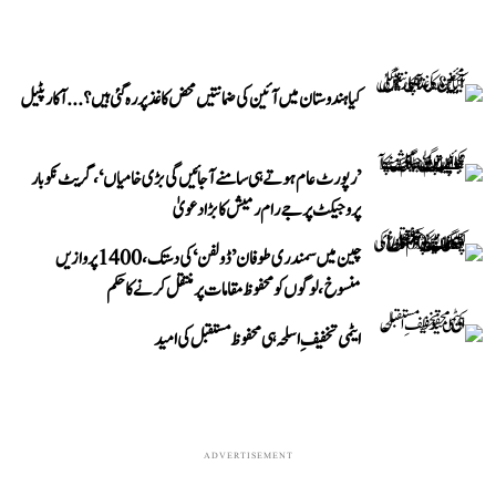
کیا ہندوستان میں آئین کی ضمانتیں محض کاغذ پر رہ گئی ہیں؟...آکار پٹیل
’رپورٹ عام ہوتے ہی سامنے آ جائیں گی بڑی خامیاں‘، گریٹ نکوبار
پروجیکٹ پر جے رام رمیش کا بڑا دعویٰ
چین میں سمندری طوفان ’ڈولفن‘ کی دستک، 1400 پروازیں
منسوخ، لوگوں کو محفوظ مقامات پر منتقل کرنے کا حکم
ایٹمی تخفیفِ اسلحہ ہی محفوظ مستقبل کی امید
ADVERTISEMENT