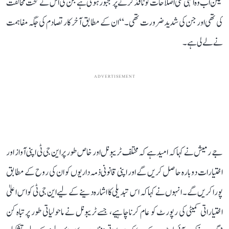
لیکن اب وہ انہی کئی اصلاحات کو نافذ کرنے پر مجبور ہوئی ہے جن کی اس نے سخت مخالفت
کی تھی اور جن کی شدید ضرورت تھی۔‘‘ ان کے مطابق آخر کار تصادم کی جگہ مفاہمت
نے لے لی ہے۔
ADVERTISEMENT
جے رمیش نے کہا کہ امید ہے کہ مختلف ٹریبونل اور خاص طور پر این جی ٹی اپنی آواز اور
اختیارات دوبارہ حاصل کریں گے اور اپنی قانونی ذمہ داریوں کو ان کی روح کے مطابق
پورا کریں گے۔ انہوں نے کہا کہ اس تبدیلی کا اشارہ دینے کے لیے این جی ٹی کو اس اعلیٰ
اختیاراتی کمیٹی کی رپورٹ کو عام کرنا چاہیے، جسے ٹریبونل نے ماحولیاتی طور پر تباہ کن