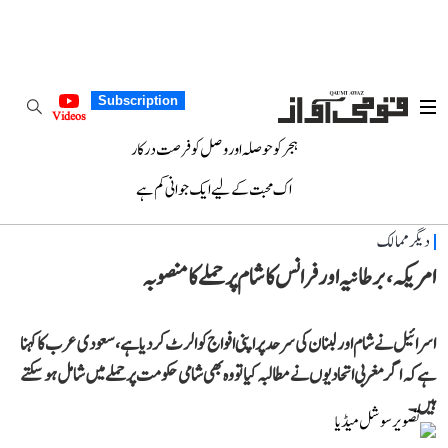
Subscription
Videos
ہجر کو حوصلہ اور وصل کو فرصت درکار
اک محبت کے لیے ایک جوانی کم ہے
دیگر ممالک
امریکہ، برطانیہ اور فرانس کا شام پر حملے کا منصوبہ
اسرائیل نے شام اور لبنان کی سرحد پر اپنی افواج کو الرٹ کردیا ہے، سعودی عرب کا کہنا
ہے کہ اگر مغربی اتحادیوں نے مطالبہ کیا تو وہ بھی شامی حکومت پر حملے میں شامل ہوسکتے
ہیں۔