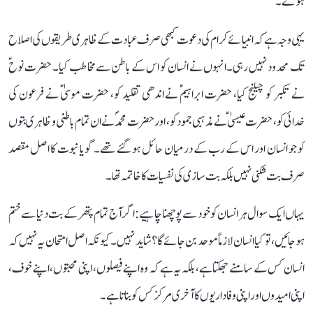
ہوئے۔
یہی وجہ ہے کہ انبیائے کرام کی دعوت کبھی صرف عبادت کے ظاہری طریقوں کی اصلاح
تک محدود نہیں رہی۔ انہوں نے انسان کو اس کے باطن سے مخاطب کیا۔ حضرت نوحؑ
نے تکبر کو چیلنج کیا، حضرت ابراہیمؑ نے اندھی تقلید کو، حضرت موسیٰؑ نے فرعون کی
خدائی کو، حضرت عیسیٰؑ نے مذہبی جمود کو، اور حضرت محمدؐ نے ان تمام باطنی و ظاہری بتوں
کو جو انسان اور اس کے رب کے درمیان حائل ہو گئے تھے۔ گویا نبوت کا اصل مقصد
صرف بت شکنی نہیں بلکہ بت سازی کی نفسیات کا خاتمہ تھا۔
یہاں ایک سوال ہر انسان کو خود سے پوچھنا چاہیے: اگر آج تمام پتھر کے بت دنیا سے ختم
ہو جائیں، تو کیا انسان لازماً موحد بن جائے گا؟ شاید نہیں۔ کیونکہ اصل امتحان یہ نہیں کہ
انسان کس کے سامنے جھکتا ہے، بلکہ یہ ہے کہ وہ اپنے فیصلوں، اپنی محبتوں، اپنے خوف،
اپنی امیدوں اور اپنی وفاداریوں کا آخری مرکز کس کو بناتا ہے۔