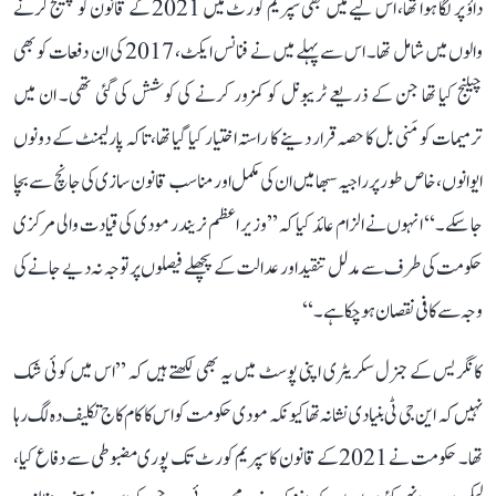
داؤ پر لگا ہوا تھا، اس لیے میں بھی سپریم کورٹ میں 2021 کے قانون کو چیلنج کرنے
والوں میں شامل تھا۔ اس سے پہلے میں نے فنانس ایکٹ، 2017 کی ان دفعات کو بھی
چیلنج کیا تھا جن کے ذریعے ٹریبونل کو کمزور کرنے کی کوشش کی گئی تھی۔ ان میں
ترمیمات کو مَنی بل کا حصہ قرار دینے کا راستہ اختیار کیا گیا تھا، تاکہ پارلیمنٹ کے دونوں
ایوانوں، خاص طور پر راجیہ سبھا میں ان کی مکمل اور مناسب قانون سازی کی جانچ سے بچا
جا سکے۔‘‘ انہوں نے الزام عائد کیا کہ ’’وزیر اعظم نریندر مودی کی قیادت والی مرکزی
حکومت کی طرف سے مدلل تنقید اور عدالت کے پچھلے فیصلوں پر توجہ نہ دیے جانے کی
وجہ سے کافی نقصان ہو چکا ہے۔‘‘
کانگریس کے جنرل سکریٹری اپنی پوسٹ میں یہ بھی لکھتے ہیں کہ ’’اس میں کوئی شک
نہیں کہ این جی ٹی بنیادی نشانہ تھا کیونکہ مودی حکومت کو اس کا کام کاج تکلیف دہ لگ رہا
تھا۔ حکومت نے 2021 کے قانون کا سپریم کورٹ تک پوری مضبوطی سے دفاع کیا،