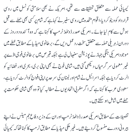
کیمیائی حملہ سے متعلق تحقیقات سے تھی، امریکہ نے بھی سلامتی کونسل میں روسی
قرارداد کو ویٹو کردیا ،اقوام متحدہ میں روسی سفیر نے کہا ہے کہ شام پر کسی بھی حملے سے قبل
ہوش سے کام لیا جائے ۔ امریکی صدر ڈونلڈ ٹرمپ کا کہنا ہے کہ وہ آئندہ دو روز کے
دوران زہریلی حملہ سے متعلق سخت رد عمل دیں گے، برطانوی میڈیا کے مطابق خطے میں
موجود امریکی جنگی جہاز نے پوزیشن سنبھال لی ہے جبکہ قبرص میں برطانوی فوجی اڈے پر
غیر معمولی سرگرمیاں دیکھی گئی ہیں، شامی فوج نے بھی اپنی بری ، بحری اور فضائیہ کو
الرٹ کردیا ہے جبکہ اسرائیل نے شام اور لبنان کی سرحد پر اپنی افواج کو الرٹ کردیا ہے ،
سعودی عرب کا کہنا ہے کہ اگر مغربی اتحادیوں نے مطالبہ کیا تو وہ بھی شامی حکومت پر
حملے میں شامل ہوسکتے ہیں۔
تفصیلات کےمطابق امریکی صدر ڈونلڈ ٹرمپ اور ان کے وزیردفاع جم میٹس نے اپنے
بیرونی دورے منسوخ کردئیے ہیں۔غیر ملکی میڈیا کے مطابق ٹرمپ کا کہنا تھا کہ کیمیائی