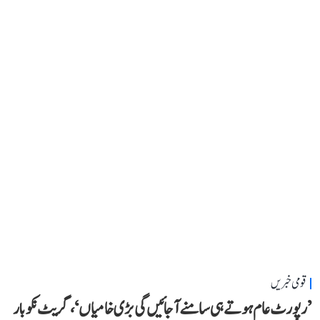
قومی خبریں
’رپورٹ عام ہوتے ہی سامنے آ جائیں گی بڑی خامیاں‘، گریٹ نکوبار