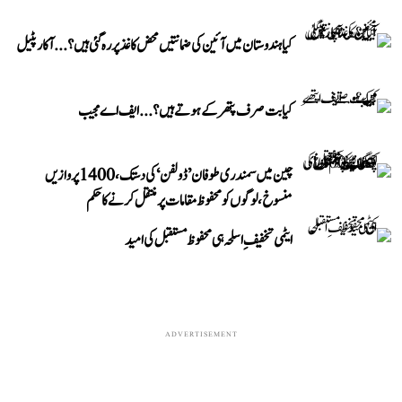
کیا ہندوستان میں آئین کی ضمانتیں محض کاغذ پر رہ گئی ہیں؟...آکار پٹیل
کیا بت صرف پتھر کے ہوتے ہیں؟...ایف اے مجیب
چین میں سمندری طوفان ’ڈولفن‘ کی دستک، 1400 پروازیں
منسوخ، لوگوں کو محفوظ مقامات پر منتقل کرنے کا حکم
ایٹمی تخفیفِ اسلحہ ہی محفوظ مستقبل کی امید
ADVERTISEMENT