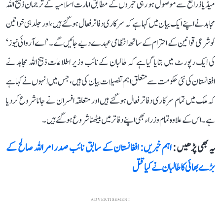
میڈیا ذرائع سے موصول ہو رہی خبروں کے مطابق امارت اسلامیہ کے ترجمان ذبیح اللہ
مجاہد نے اپنے ایک بیان میں کہا ہے کہ سرکاری دفاتر فعال ہوگئے ہیں، اور جلد ہی خواتین
کو شرعی قوانین کے احترام کے ساتھ انتظامی عہدے دیے جائیں گے۔ ’اے آر وائی نیوز‘
کی ایک رپورٹ میں بتایا گیا ہے کہ طالبان کے نائب وزیر اطلاعات ذبیح اللہ مجاہد نے
افغانستان کی نئی حکومت سے متعلق اہم تفصیلات بیان کی ہیں، جس میں انہوں نے کہا ہے
کہ ملک میں تمام سرکاری دفاتر فعال ہوگئے ہیں اور متعلقہ افسران نے جانا شروع کردیا
ہے۔ اس کے علاوہ تمام وزراء بھی اپنے دفاتر میں بیٹھنا شروع ہوگئے ہیں۔
یہ بھی پڑھیں :
اہم خبریں: افغانستان کے سابق نائب صدر امراللہ صالح کے
بڑے بھائی کا طالبان نے کیا قتل
ADVERTISEMENT