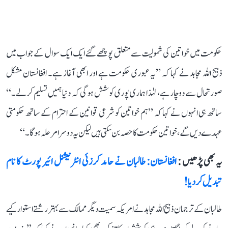
حکومت میں خواتین کی شمولیت سے متعلق پوچھے گئے ایک ایک سوال کے جواب میں
ذبیح اللہ مجاہد نے کہا کہ ’’یہ عبوری حکومت ہے اور ابھی آغاز ہے۔ افغانستان مشکل
صورتحال سے دوچار ہے، لہٰذا ہماری پوری کوشش ہوگی کہ دنیا ہمیں تسلیم کرلے۔‘‘
ساتھ ہی انہوں نے کہا کہ ’’ہم خواتین کو شرعی قوانین کے احترام کے ساتھ حکومتی
عہدے دیں گے، خواتین حکومت کا حصہ بن سکتی ہیں لیکن یہ دوسرا مرحلہ ہوگا۔‘‘
یہ بھی پڑھیں :
افغانستان: طالبان نے حامد کرزئی انٹرنیشنل ائیر پورٹ کا نام
تبدیل کر دیا!
طالبان کے ترجمان ذبیح اللہ مجاہد نے امریکہ سمیت دیگر ممالک سے بہتر رشتے استوار کیے