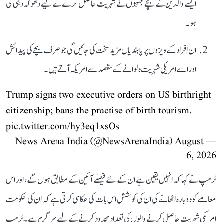
ایسے والدین کے بچے جنہوں نے شہریت حاصل کرنے کے لیے دھوکہ دہی کی
ہو۔
ان افراد کے ویزوں پر پابندیاں مزید سخت کی جائیں گی جو صرف بچے کی پیدائش
اور اسے امریکی شہریت دلوانے کے مقصد سے امریکہ آتے ہیں۔
Trump signs two executive orders on US birthright
citizenship; bans the practise of birth tourism.
pic.twitter.com/hy3eq1xsOs
August
— News Arena India (@NewsArenaIndia)
6, 2026
ٹرمپ نے کہا کہ انہیں یقین ہے ان کے نئے فیصلے آئین کے مطابق ہوں گے، اور اس
معاملے کو دوبارہ اٹھانے کی ان کی کوشش اس بات کی عکاسی کرتی ہے کہ ان کی حکومت
امریکی شہریت حاصل کرنے والوں کی تعداد محدود کرنے کے لیے سرگرم ہے۔ ٹرمپ