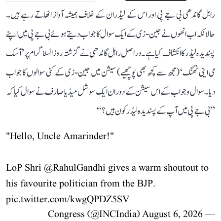
راہل گاندھی بی جے پی اور اس کے لیڈران کے خلاف ہمیشہ آواز اٹھاتے رہے ہیں۔
حالانکہ اب انھوں نے جین-زی کے ایک سوال کا جواب دیتے ہوئے بی جے پی میں اپنے
پسندیدہ لیڈر کا انکشاف کیا ہے۔ دراصل راہل گاندھی نے گزشتہ روز انسٹاگرام پر ’آسک
می اینی تھنگ‘ (مجھ سے کچھ بھی پوچھیے) سیشن میں جین-زی کے کئی سوالوں کا جواب
دیا۔ سوال و جواب کے اس سیشن کے دوران ایک سوشل میڈیا صارف نے سوال کیا کہ
’’بی جے پی میں آپ کے پسندیدہ لیڈر کون ہیں؟‘‘
"Hello, Uncle Amarinder!"
LoP Shri
@RahulGandhi
gives a warm shoutout to
his favourite politician from the BJP.
pic.twitter.com/kwgQPDZ5SV
August 6, 2026
— Congress (@INCIndia)