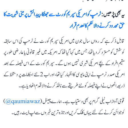
یہ بھی پڑھیں :
ٹرمپ کو امریکی سپریم کورٹ سے جھٹکا، پیدائش پر مبنی شہریت کا
حق محدود کرنے والا حکم کالعدم قرار
قابل ذکر ہے کہ رواں سال جون میں امریکی سپریم کورٹ نے ٹرمپ کی اس سابقہ
کوشش کو مسترد کر دیا تھا، جس میں کہا گیا تھا کہ امریکہ میں غیر قانونی یا عارضی طور پر
مقیم افراد کے بچے امریکی شہری نہیں ہوں گے۔ سپریم کورٹ کے اس فیصلہ کے بعد
امریکی صدر ٹرمپ نے اپنی مایوسی کا اظہار کیا تھا، اور اب 2 نئے احکامات پر دستخط کے
ذریعہ انھوں نے اپنے فیصلہ کو نئے طریقے سے نافذ کرنے والا قدم اٹھا دیا ہے۔
قومی آواز اب ٹیلی گرام پر بھی دستیاب ہے۔ ہمارے چینل (
qaumiawaz@
)
کو جوائن کرنے کے لئے یہاں کلک کریں اور تازہ ترین خبروں سے اپ ڈیٹ رہیں۔