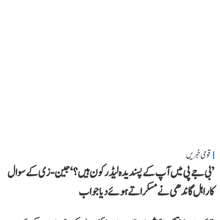
قومی خبریں
’بی جے پی میں آپ کے پسندیدہ لیڈر کون ہیں؟‘ جین-زی کے سوال
کا راہل گاندھی نے مسکراتے ہوئے دیا جواب