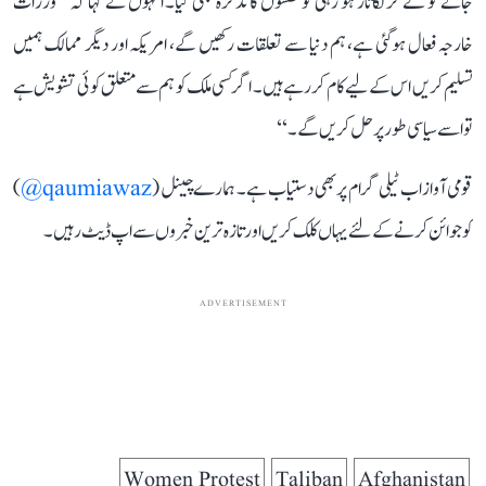
جانے کو لے کر لگاتار ہو رہی کوششوں کا تذکرہ بھی کیا۔ انہوں نے کہا کہ ’’وزرات
خارجہ فعال ہوگئی ہے، ہم دنیا سے تعلقات رکھیں گے، امریکہ اور دیگر ممالک ہمیں
تسلیم کریں اس کے لیے کام کر رہے ہیں۔ اگر کسی ملک کو ہم سے متعلق کوئی تشویش ہے
تو اسے سیاسی طور پر حل کریں گے۔‘‘
قومی آواز اب ٹیلی گرام پر بھی دستیاب ہے۔ ہمارے چینل (
qaumiawaz@
)
کو جوائن کرنے کے لئے یہاں کلک کریں اور تازہ ترین خبروں سے اپ ڈیٹ رہیں۔
ADVERTISEMENT
Women Protest
Taliban
Afghanistan