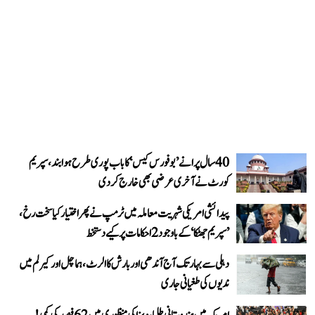
40 سال پرانے ’بوفورس کیس‘ کا باب پوری طرح ہوا بند، سپریم
کورٹ نے آخری عرضی بھی خارج کر دی
پیدائشی امریکی شہریت معاملہ میں ٹرمپ نے پھر اختیار کیا سخت رخ،
’سپریم جھٹکا‘ کے باوجود 2 احکامات پر کیے دستخط
دہلی سے بہار تک آج آندھی اور بارش کا الرٹ، ہماچل اور کیرلم میں
ندیوں کی طغیانی جاری