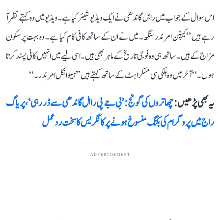
اس سوال کے جواب میں راہل گاندھی نے ایک ویڈیو شیئر کیا ہے۔ ویڈیو میں وہ کہتے نظر آ
رہے ہیں ’’کیپٹن امرندر سنگھ۔ میں نے ان کے ساتھ کافی کام کیا ہے۔ وہ بہت پرسکون
مزاج کے ہیں۔ ساتھ ہی وہ فوجی تاریخ کے ماہر بھی ہیں۔ اسی لیے میں انہیں کافی پسند کرتا
ہوں۔‘‘ آخر میں وہ ہلکی سی مسکراہٹ کے ساتھ کہتے ہیں ’’ہیلو انکل امرندر۔‘‘
یہ بھی پڑھیں :
چھاتروں کی گونج: ’بی جے پی راہل گاندھی سے ڈر رہی‘، پریاگ
راج میں پروگرام کی بکنگ منسوخ ہونے پر کانگریس کا سخت ردعمل
ADVERTISEMENT