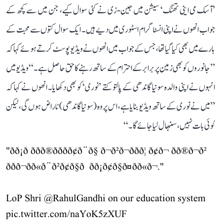
’آسک می اینی تھنگ‘ سیشن میں جین-زی نے کئی سوال کیے، جن میں سے کچھ کے
جواب انھوں نے اپنی انسٹاگرام اسٹوری میں دیے ہیں۔ ایک سوال کتوں سے محبت کے
بارے میں بھی کیا گیا تھا، جس کے جواب میں انھوں نے ویڈیو پوسٹ کرتے ہوئے کہا کہ
’’جانوروں کو بھی زمین پر برابر کے احترام کے ساتھ رہنے کا حق حاصل ہے۔‘‘ ویڈیو میں
انہوں نے اپنی والدہ سونیا گاندھی کے پالتو کتے ’نوری‘ کو بھی دکھایا۔ انھوں نے کہا کہ
’’میں نے نوری کے ساتھ ویڈیو بنایا ہے، اس پر وہ (سونیا گاندھی) ناراض ہوں گی، لیکن
کوئی بات نہیں، سنبھال لیا جائے گا۔‘‘
"ðð¡ð ððð®ððð­ð¢ð¨ð§ ð¬ð²ð¬ð­ðð¦ ð¢ð¬ ðð®ð¬ð²
ððð¬ð­ð«ð¨ð²ð¢ð§ð ð­ð¡ð¢ð§ð¤ðð«ð¬."
LoP Shri
@RahulGandhi
on our education system
pic.twitter.com/naYoK5zXUF