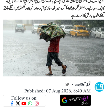
اتر پردیش میں مانسون کی تباہی جاری ہے۔ پریاگ راج، فتح پور، مرزا پور، رائے بریلی،
کانپور، سہارنپور، مظفر نگر، ایٹاوا، آگرہ، میرٹھ، غازی آباد، وارانسی اور لکھنؤ میں اگلے 24
گھنٹے شدید بارش کا الرٹ ہے
قومی آواز بیورو
Published: 07 Aug 2026, 8:40 AM
Follow us on: