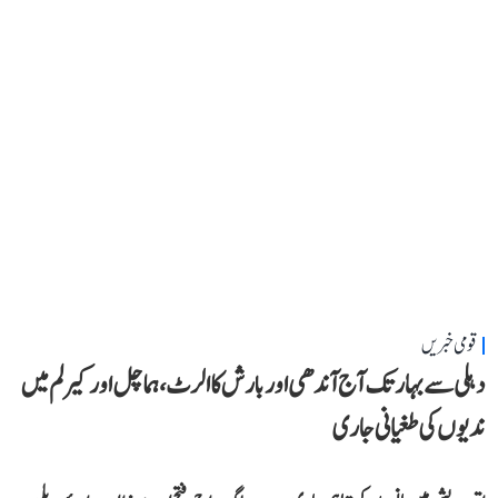
قومی خبریں
دہلی سے بہار تک آج آندھی اور بارش کا الرٹ، ہماچل اور کیرلم میں
ندیوں کی طغیانی جاری