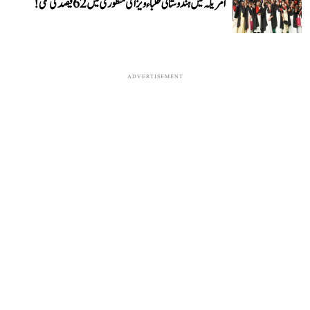
امریکہ میں ہندوستانی طلباء ویزا کی منظوری میں 62 فیصد کی کمی!
ADVERTISEMENT