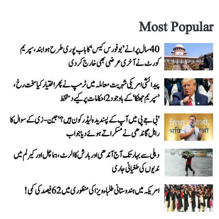
Most Popular
40 سال پرانے ’بوفورس کیس‘ کا باب پوری طرح ہوا بند، سپریم
کورٹ نے آخری عرضی بھی خارج کر دی
پیدائشی امریکی شہریت معاملہ میں ٹرمپ نے پھر اختیار کیا سخت رخ،
’سپریم جھٹکا‘ کے باوجود 2 احکامات پر کیے دستخط
’بی جے پی میں آپ کے پسندیدہ لیڈر کون ہیں؟‘ جین-زی کے سوال کا
راہل گاندھی نے مسکراتے ہوئے دیا جواب
دہلی سے بہار تک آج آندھی اور بارش کا الرٹ، ہماچل اور کیرلم میں
ندیوں کی طغیانی جاری
امریکہ میں ہندوستانی طلباء ویزا کی منظوری میں 62 فیصد کی کمی!