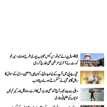
40 سال پرانے ’بوفورس کیس‘ کا باب پوری طرح ہوا بند، سپریم
کورٹ نے آخری عرضی بھی خارج کر دی
’بی جے پی میں آپ کے پسندیدہ لیڈر کون ہیں؟‘ جین-زی کے سوال کا
راہل گاندھی نے مسکراتے ہوئے دیا جواب
دہلی سے بہار تک آج آندھی اور بارش کا الرٹ، ہماچل اور کیرلم میں
ندیوں کی طغیانی جاری