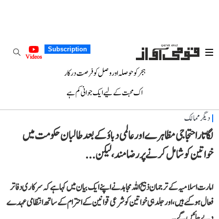
Subscription
Videos
ہجر کو حوصلہ اور وصل کو فرصت درکار
اک محبت کے لیے ایک جوانی کم ہے
دیگر ممالک
لگاتار احتجاجی مظاہرے اور عالمی دباؤ کے بعد طالبان حکومت میں
خواتین کو شامل کرنے پر رضامند، لیکن...
امارت اسلامیہ کے ترجمان ذبیح اللہ مجاہد نے اپنے ایک بیان میں کہا ہے کہ سرکاری دفاتر
فعال ہوگئے ہیں، اور جلد ہی خواتین کو شرعی قوانین کے احترام کے ساتھ انتظامی عہدے
دیے جائیں گے۔