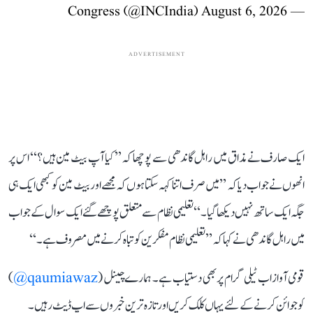
August 6, 2026
— Congress (@INCIndia)
ADVERTISEMENT
ایک صارف نے مذاق میں راہل گاندھی سے پوچھا کہ ’’کیا آپ بیٹ مین ہیں؟‘‘ اس پر
انھوں نے جواب دیا کہ ’’میں صرف اتنا کہہ سکتا ہوں کہ مجھے اور بیٹ مین کو کبھی ایک ہی
جگہ ایک ساتھ نہیں دیکھا گیا۔‘‘ تعلیمی نظام سے متعلق پوچھے گئے ایک سوال کے جواب
میں راہل گاندھی نے کہا کہ ’’تعلیمی نظام مفکرین کو تباہ کرنے میں مصروف ہے۔‘‘
قومی آواز اب ٹیلی گرام پر بھی دستیاب ہے۔ ہمارے چینل (
qaumiawaz@
)
کو جوائن کرنے کے لئے یہاں کلک کریں اور تازہ ترین خبروں سے اپ ڈیٹ رہیں۔