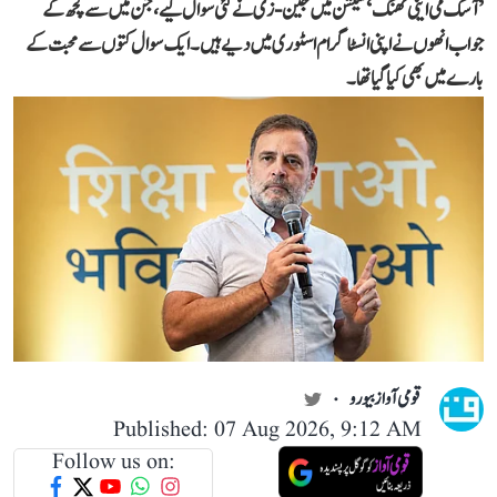
’آسک می اینی تھنگ‘ سیشن میں جین-زی نے کئی سوال کیے، جن میں سے کچھ کے
جواب انھوں نے اپنی انسٹاگرام اسٹوری میں دیے ہیں۔ ایک سوال کتوں سے محبت کے
بارے میں بھی کیا گیا تھا۔
قومی آواز بیورو
Published: 07 Aug 2026, 9:12 AM
Follow us on: