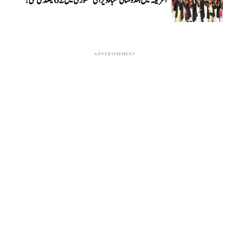
امریکہ میں ہندوستانی طلباء ویزا کی منظوری میں 62 فیصد کی کمی!
ADVERTISEMENT