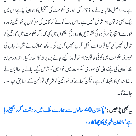
ہے۔ دراصل طالبان نے جو 33 رکنی عبوری حکومت کی تشکیل کا اعلان کیا ہے اس میں
ایک بھی خاتون نام شامل نہیں ہے۔ اس بات کو لے کر کابل کی سڑکوں پر خواتین زور و
شور سے احتجاج کرتی ہوئی نظر آئیں اور واضح لفظوں میں کہا کہ اگر حکومت میں خواتین کو
شامل نہیں کیا گیا تو وہ اسے کبھی قبول نہیں کریں گی۔ کچھ ممالک نے بھی طالبان کی
عبوری حکومت میں کوئی خاتون نام شامل نہ کیے جانے پر مایوسی کا اظہار کیا۔ اس درمیان
افغانستان کی بننے والی نئی عبوری حکومت میں خواتین کو شامل کیے جانے پر طالبان نے
رضامندی کا اظہار کیا ہے، لیکن کہا ہے کہ خواتین کو شرعی قوانین کے مطابق عہدہ دیا
جائے گا۔
یہ بھی پڑھیں :
’پاکستان 40 سالوں سے ہمارے ملک میں دہشت گرد بھیج رہا
ہے‘، افغان شہری کا چھلکا درد