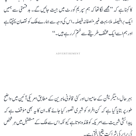
کا کہنا ہے کہ ’’مجھے لگا تھا کہ ہم سپریم کورٹ میں جیت جائیں گے۔ بدقسمتی سے ہمیں
ایک برا فیصلہ ملا، بہت غیر منصفانہ فیصلہ۔ اس کی وجہ سے ہمارے ملک کو نقصان پہنچتا ہے
اور ہم اسے ایک مختلف طریقے سے ختم کر رہے ہیں۔‘‘
ADVERTISEMENT
بہرحال، امیگریشن کے حامیوں اور کئی قانونی ماہرین کے مطابق امریکی آئین میں واضح
طور پر بتایا گیا ہے کہ کن افراد کو شہری تصور کیا جائے گا۔ ان کا یہ بھی مؤقف ہے کہ
پیدائشی شہریت سے امریکہ کو فائدہ ہوتا ہے کیونکہ اس سے ملک کے مستقبل میں ہر شخص
کی برابر کی شراکت یقینی بنتی ہے۔