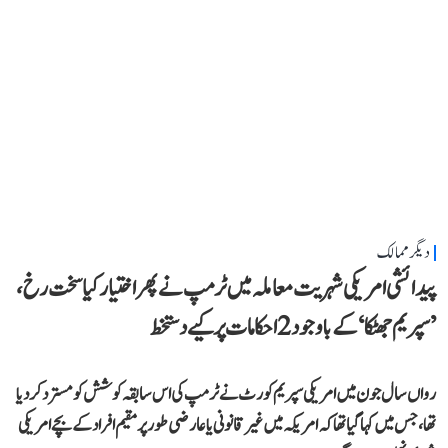
دیگر ممالک
پیدائشی امریکی شہریت معاملہ میں ٹرمپ نے پھر اختیار کیا سخت رخ،
’سپریم جھٹکا‘ کے باوجود 2 احکامات پر کیے دستخط
رواں سال جون میں امریکی سپریم کورٹ نے ٹرمپ کی اس سابقہ کوشش کو مسترد کر دیا
تھا، جس میں کہا گیا تھا کہ امریکہ میں غیر قانونی یا عارضی طور پر مقیم افراد کے بچے امریکی