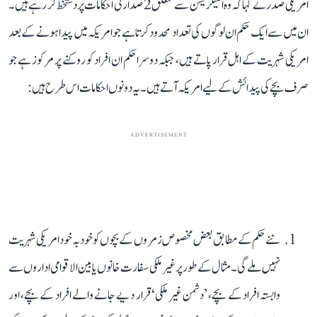
امریکی صدر نے کہا کہ وہ امیگریشن سے متعلق 2 صدارتی احکامات پر دستخط کر رہے ہیں۔
ان میں سے ایک حکم ان لوگوں کی تعداد محدود کرتا ہے جو امریکہ میں پیدا ہونے کے بعد
امریکی شہریت کے اہل قرار پاتے ہیں، جبکہ دوسرا حکم ان افراد کو روکنے پر مرکوز ہے جو
صرف بچے کی پیدائش کے لیے امریکہ آتے ہیں۔ یہ دونوں احکامات اس طرح ہیں:
ADVERTISEMENT
نئے حکم کے مطابق بعض مخصوص زمروں کے بچوں کو خود بہ خود امریکی شہریت
نہیں ملے گی۔ مثال کے طور پر غیر ملکی سفارت خانوں یا بین الاقوامی اداروں سے
وابستہ افراد کے بچے، ’دشمن غیر ملکی‘ قرار دیے جانے والے افراد کے بچے، اور