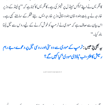
کانگریس نے اپنے ’ایکس‘ ہینڈل پر شیئر کی ہے۔ کانگریس کا کہنا ہے کہ ’’پولینڈ کے وزیر
خارجہ نے یہ بات ہندوستان ہندوستانی وزیر خارجہ ایس. جئے شنکر کے سامنے کہی ہے۔
اس بیان سے صاف ہے کہ مودی نے ٹرمپ کو خوش کرنے کے لیے روس سے تیل لینا
بند کیا۔‘‘
یہ بھی پڑھیں :
ٹرمپ کے مودی سے دوستی اور روسی تیل پر دعوے، جے رام
رمیش کا طنز- اب ’ہاؤڈی مودی‘ کیا کہیں گے؟
ADVERTISEMENT