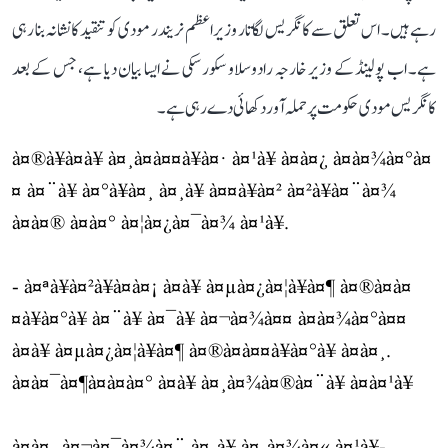
رہے ہیں۔ اس تعلق سے کانگریس لگاتار وزیر اعظم نریندر مودی کو تنقید کا نشانہ بنا رہی
ہے۔ اب پولینڈ کے وزیر خارجہ رادوسلاو سکورسکی نے ایسا بیان دیا ہے، جس کے بعد
کانگریس مودی حکومت پر حملہ آور دکھائی دے رہی ہے۔
à¤®à¥à¤à¥ à¤¸à¤à¤¤à¥à¤· à¤¹à¥ à¤à¤¿ à¤­à¤¾à¤°à¤
¤ à¤¨à¥ à¤°à¥à¤¸ à¤¸à¥ à¤¤à¥à¤² à¤²à¥à¤¨à¤¾
à¤à¤® à¤à¤° à¤¦à¤¿à¤¯à¤¾ à¤¹à¥.
- à¤ªà¥à¤²à¥à¤à¤¡ à¤à¥ à¤µà¤¿à¤¦à¥à¤¶ à¤®à¤à¤
¤à¥à¤°à¥ à¤¨à¥ à¤¯à¥ à¤¬à¤¾à¤¤ à¤­à¤¾à¤°à¤¤
à¤à¥ à¤µà¤¿à¤¦à¥à¤¶ à¤®à¤à¤¤à¥à¤°à¥ à¤à¤¸.
à¤à¤¯à¤¶à¤à¤à¤° à¤à¥ à¤¸à¤¾à¤®à¤¨à¥ à¤à¤¹à¥
à¤à¤¸ à¤¬à¤¯à¤¾à¤¨ à¤¸à¥ à¤¸à¤¾à¤« à¤¹à¥-