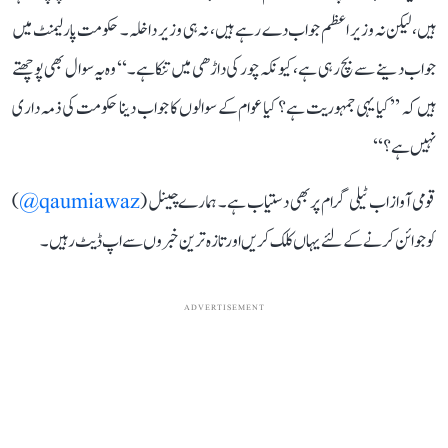
ہیں، لیکن نہ وزیر اعظم جواب دے رہے ہیں، نہ ہی وزیر داخلہ۔ حکومت پارلیمنٹ میں
جواب دینے سے بچ رہی ہے، کیونکہ چور کی داڑھی میں تنکا ہے۔‘‘ وہ یہ سوال بھی پوچھتے
ہیں کہ ’’کیا یہی جمہوریت ہے؟ کیا عوام کے سوالوں کا جواب دینا حکومت کی ذمہ داری
نہیں ہے؟‘‘
قومی آواز اب ٹیلی گرام پر بھی دستیاب ہے۔ ہمارے چینل (
qaumiawaz@
)
کو جوائن کرنے کے لئے یہاں کلک کریں اور تازہ ترین خبروں سے اپ ڈیٹ رہیں۔
ADVERTISEMENT