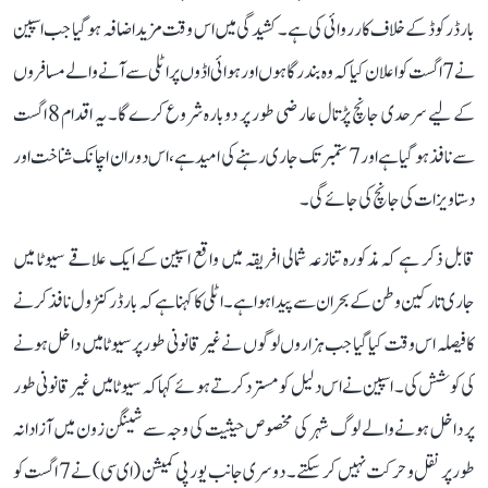
بارڈر کوڈ کے خلاف کارروائی کی ہے۔ کشیدگی میں اس وقت مزید اضافہ ہو گیا جب اسپین
نے 7 اگست کو اعلان کیا کہ وہ بندرگاہوں اور ہوائی اڈوں پر اٹلی سے آنے والے مسافروں
کے لیے سرحدی جانچ پڑتال عارضی طور پر دوبارہ شروع کرے گا۔ یہ اقدام 8 اگست
سے نافذ ہو گیا ہے اور 7 ستمبر تک جاری رہنے کی امید ہے، اس دوران اچانک شناخت اور
دستاویزات کی جانچ کی جائے گی۔
قابل ذکر ہے کہ مذکورہ تنازعہ شمالی افریقہ میں واقع اسپین کے ایک علاقے سیوٹا میں
جاری تارکین وطن کے بحران سے پیدا ہوا ہے۔ اٹلی کا کہنا ہے کہ بارڈر کنٹرول نافذ کرنے
کا فیصلہ اس وقت کیا گیا جب ہزاروں لوگوں نے غیر قانونی طور پر سیوٹا میں داخل ہونے
کی کوشش کی۔ اسپین نے اس دلیل کو مسترد کرتے ہوئے کہا کہ سیوٹا میں غیر قانونی طور
پر داخل ہونے والے لوگ شہر کی مخصوص حیثیت کی وجہ سے شینگن زون میں آزادانہ
طور پر نقل و حرکت نہیں کر سکتے۔ دوسری جانب یورپی کمیشن (ای سی) نے 7 اگست کو