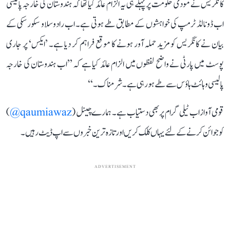
کانگریس نے مودی حکومت پر پہلے ہی یہ الزام عائد کیا تھا کہ ہندوستان کی خارجہ پالیسی
اب ڈونالڈ ٹرمپ کی خواہشوں کے مطابق طے ہوتی ہے۔ اب رادوسلاو سکورسکی کے
بیان نے کانگریس کو مزید حملہ آور ہونے کا موقع فراہم کر دیا ہے۔ ’ایکس‘ پر جاری
پوسٹ میں پارٹی نے واضح لفظوں میں الزام عائد کیا ہے کہ ’’اب ہندوستان کی خارجہ
پالیسی وہائٹ ہاؤس سے طے ہو رہی ہے۔ شرمناک۔‘‘
قومی آواز اب ٹیلی گرام پر بھی دستیاب ہے۔ ہمارے چینل (
qaumiawaz@
)
کو جوائن کرنے کے لئے یہاں کلک کریں اور تازہ ترین خبروں سے اپ ڈیٹ رہیں۔
ADVERTISEMENT