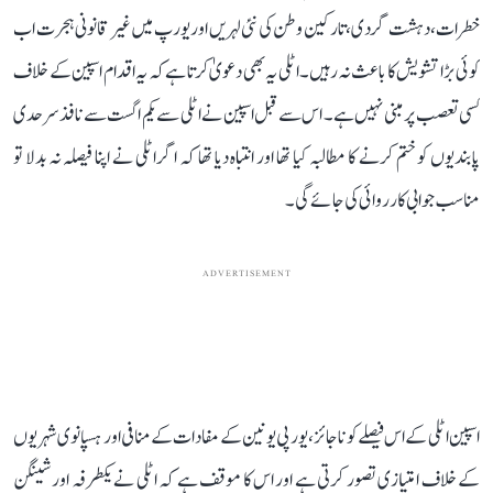
خطرات، دہشت گردی، تارکین وطن کی نئی لہریں اور یورپ میں غیر قانونی ہجرت اب
کوئی بڑا تشویش کا باعث نہ رہیں۔ اٹلی یہ بھی دعویٰ کرتا ہے کہ یہ اقدام اسپین کے خلاف
کسی تعصب پر مبنی نہیں ہے۔ اس سے قبل اسپین نے اٹلی سے یکم اگست سے نافذ سرحدی
پابندیوں کو ختم کرنے کا مطالبہ کیا تھا اور انتباہ دیا تھا کہ اگر اٹلی نے اپنا فیصلہ نہ بدلا تو
مناسب جوابی کارروائی کی جائے گی۔
ADVERTISEMENT
اسپین اٹلی کے اس فیصلے کو ناجائز، یورپی یونین کے مفادات کے منافی اور ہسپانوی شہریوں
کے خلاف امتیازی تصور کرتی ہے اور اس کا موقف ہے کہ اٹلی نے یکطرفہ اور شینگن