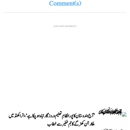
Comment(s)
ADVERTISEMENT
’آج ہندوستان کا پورا نظامِ تعلیم و روزگار تباہ ہو چکا ہے‘، اتراکھنڈ میں
ملکارجن کھڑگے کا جم غفیر سے خطاب