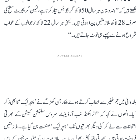
لکھتے ہیں کہ ’’ہندوستان ہر سال 50 لاکھ گریجویٹس تیار کرتا ہے، لیکن گریجویٹ سطح کی
صرف 28 لاکھ ملازمتیں پیدا ہوتی ہیں۔ یعنی ہر سال 22 لاکھ نوجوانوں کے خواب
شروع ہونے سے پہلے ہی ٹوٹ جاتے ہیں۔‘‘
ADVERTISEMENT
ہلدوانی میں جم غفیر سے خطاب کرتے ہوئے ملکارجن کھڑگے نے ’پیپر لیک‘ کا بھی ذکر
کیا۔ انھوں نے کہا کہ ’’اتراکھنڈ سَب آرڈینیٹ سروس سلیکشن کمیشن کے بھرتی
امتحانات سے لے کر کئی دیگر بھرتیوں تک ’پیپر لیک‘ صنعت بن گیا ہے۔ ملازمتیں
فروخت ہوتی ہیں۔ بھرتی مافیا پھل پھول رہا ہے۔ ملازمت ان کو ملتی ہے جن کے پاس