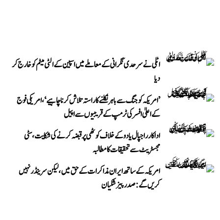
اٹلی نے سرحدی نگرانی کے معاملے میں اسپین کے الٹی میٹم کو خارج کر
دیا
’امریکہ کو جنگ سے باہر نکلنے کا راستہ تلاش کرنا چاہیے‘، امریکی فوج
کے اعلیٰ افسر کی ٹرمپ کے قریبیوں سے اپیل
اداکار راجپال یادو کے خلاف کوٹھی پر قبضہ کرنے کی شکایت، سٹی
مجسٹریٹ سے تحقیقات کا مطالبہ
امریکہ کے ساتھ ایران مذاکرات کے حق میں، لیکن سرینڈر نہیں
کریں گے: صدر پیزشکیان