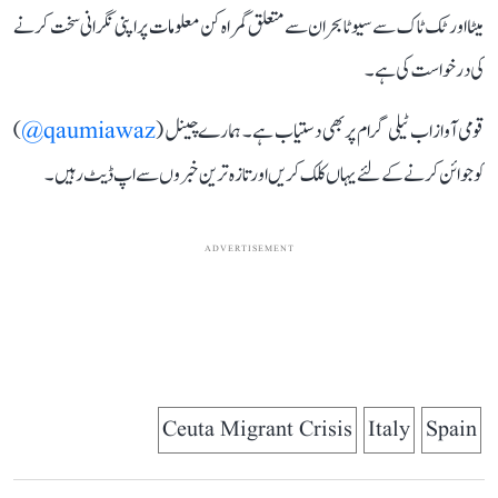
میٹا اور ٹک ٹاک سے سیوٹا بحران سے متعلق گمراہ کن معلومات پر اپنی نگرانی سخت کرنے
کی درخواست کی ہے۔
قومی آواز اب ٹیلی گرام پر بھی دستیاب ہے۔ ہمارے چینل (
qaumiawaz@
)
کو جوائن کرنے کے لئے یہاں کلک کریں اور تازہ ترین خبروں سے اپ ڈیٹ رہیں۔
ADVERTISEMENT
Ceuta Migrant Crisis
Italy
Spain