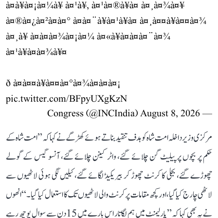
à¤à¥à¤¡à¤¼à¥ à¤¹à¥, à¤¹à¤®à¥à¤ à¤¸à¤¾à¤¥
à¤®à¤¿à¤²à¤à¤° à¤à¤¨à¥à¤¹à¥à¤ à¤¸à¤¤à¥à¤¤à¤¾
à¤¸à¥ à¤à¤à¤¾à¤¡à¤¼ à¤«à¥à¤à¤à¤¨à¤¾
à¤¹à¥à¤à¤¾à¥¤
ð à¤à¤¤à¥à¤¤à¤°à¤¾à¤à¤à¤¡
pic.twitter.com/BFpyUXgKzN
August 8, 2026
— Congress (@INCIndia)
مرکزی وزیر داخلہ امت شاہ کو ہدف تنقید بناتے ہوئے کھڑگے نے کہا کہ ’’امت شاہ کے
حکم پر بچوں پر پیلیٹ گن چلائے گئے، واٹر کینن چلائے گئے، آنسو گیس کے گولے
چھوڑے گئے، بجلی کا کرنٹ چھوڑ کر بیریکیڈ لگائے گئے، کیلیں لگی ہوئی لاٹھیوں سے
لاٹھی چارج کیا گیا، اور کچھ مقامات پر کرنٹ والی لاٹھیوں تک کا استعمال کیا گیا۔‘‘ انھوں
نے یہ بھی کہا کہ ’’پارلیمنٹ میں ہم لگاتار اس بارے میں 15 دن سے سوال پوچھ رہے