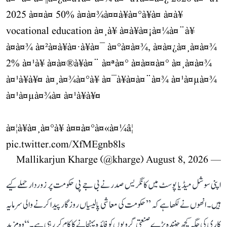
2025 à¤¤à¤ 50% à¤à¤¾à¤¤à¥à¤°à¥à¤ à¤à¥
vocational education à¤¸à¥ à¤à¥à¤¡à¤¼à¤¨à¥
à¤à¤¾ à¤²à¤à¥à¤·à¥à¤¯ à¤°à¤à¤¾, à¤à¤¿à¤¸à¤à¤¾
2% à¤¹à¥ à¤à¤®à¥à¤¨ à¤ªà¤° à¤à¤¤à¤° à¤¸à¤à¤¾
à¤¹à¥à¥¤ à¤¸à¤¾à¤°à¥ à¤¯à¥à¤à¤¨à¤¾ à¤¹à¤µà¤¾
à¤¹à¤µà¤¾à¤ à¤¹à¥à¥¤
à¤¦à¥à¤¸à¤°à¥ à¤¤à¤°à¤«à¤¼â¦
pic.twitter.com/XfMEgnb8ls
August 8, 2026
— Mallikarjun Kharge (@kharge)
اپنی سوشل میڈیا پوسٹ میں کانگریس صدر نے بی جے پی حکومت پر زوردار حملے کیے
ہیں۔ انھوں نے لکھا ہے کہ ’’حکومت کی معاشی پالیسیاں روزگار پیدا کرنے والی سرمایہ
کاری کی جگہ کچھ چنندہ بڑے صنعتی گروپوں کو فائدہ پہنچانے کا کام کر رہی ہے۔‘‘ وہ مزید