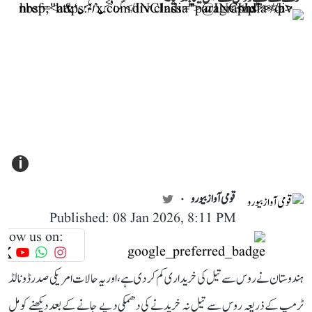
i
قومی آواز بیورو
Published: 08 Jan 2026, 8:11 PM
llow us on:
ہندوستان نے روس سے تیل کی خریداری کم کر دی ہے، اور یہ حالات امریکی صدر ڈونالڈ
ٹرمپ کے ذریعہ روس سے تیل نہ خریدنے کی دھمکی دیے جانے کے بعد دیکھنے کو مل