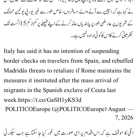
نے کہا ہے کہ اسپین سے آنے والے مسافروں، خاص طور سے غیر یورپی یونین ممالک
کے شہریوں پر عارضی طور پر پابندیاں عائد کرنے کے اپنے فیصلے پر کم از کم 15 اگست تک
نظرثانی کرنے کا اس کا کوئی ارادہ نہیں ہے۔
Italy has said it has no intention of suspending
border checks on travelers from Spain, and rebuffed
Madridâs threats to retaliate if Rome maintains the
measures it instituted after the mass arrival of
migrants in the Spanish exclave of Ceuta last
week.
https://t.co/GaSH1yKS3d
August
— POLITICOEurope (@POLITICOEurope)
7, 2026
اٹلی کا موقف ہے کہ اس اقدام پر اسی صورت میں غور کیا جا سکتا ہے جب سیکورٹی