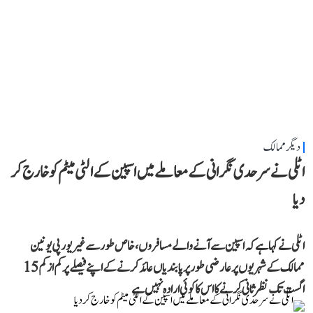
دیگر ممالک
اٹلی نے سرحدی نگرانی کے معاملے میں اسپین کے الٹی میٹم کو خارج کر
دیا
اٹلی نے کہا ہے کہ اسپین سے آنے والے مسافروں، خاص طور سے غیر یورپی یونین
ممالک کے شہریوں پر عارضی طور پر پابندیاں عائد کرنے کے اپنے فیصلے پر کم از کم 15
اگست تک نظرثانی کرنے کا اس کا کوئی ارادہ نہیں ہے