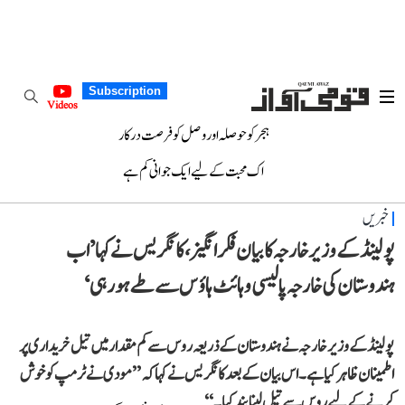
Subscription
Videos
ہجر کو حوصلہ اور وصل کو فرصت درکار
اک محبت کے لیے ایک جوانی کم ہے
خبریں
پولینڈ کے وزیر خارجہ کا بیان فکر انگیز، کانگریس نے کہا ’اب
ہندوستان کی خارجہ پالیسی وہائٹ ہاؤس سے طے ہو رہی‘
پولینڈ کے وزیر خارجہ نے ہندوستان کے ذریعہ روس سے کم مقدار میں تیل خریداری پر
اطمینان ظاہر کیا ہے۔ اس بیان کے بعد کانگریس نے کہا کہ ’’مودی نے ٹرمپ کو خوش
کرنے کے لیے روس سے تیل لینا بند کیا۔‘‘