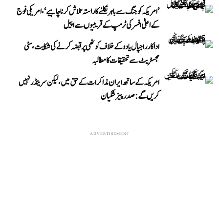
’امریکہ کو جنگ سے باہر نکلنے کا راستہ تلاش کرنا چاہیے‘، امریکی فوج
کے اعلیٰ افسر کی ٹرمپ کے قریبیوں سے اپیل
اداکار راجپال یادو کے خلاف کوٹھی پر قبضہ کرنے کی شکایت، سٹی
مجسٹریٹ سے تحقیقات کا مطالبہ
امریکہ کے ساتھ ایران مذاکرات کے حق میں، لیکن سرینڈر نہیں
کریں گے: صدر پیزشکیان
ADVERTISEMENT