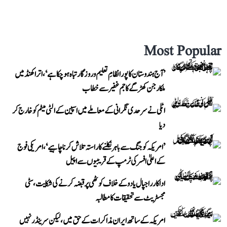
Most Popular
’آج ہندوستان کا پورا نظامِ تعلیم و روزگار تباہ ہو چکا ہے‘، اتراکھنڈ میں
ملکارجن کھڑگے کا جم غفیر سے خطاب
اٹلی نے سرحدی نگرانی کے معاملے میں اسپین کے الٹی میٹم کو خارج کر
دیا
’امریکہ کو جنگ سے باہر نکلنے کا راستہ تلاش کرنا چاہیے‘، امریکی فوج
کے اعلیٰ افسر کی ٹرمپ کے قریبیوں سے اپیل
اداکار راجپال یادو کے خلاف کوٹھی پر قبضہ کرنے کی شکایت، سٹی
مجسٹریٹ سے تحقیقات کا مطالبہ
امریکہ کے ساتھ ایران مذاکرات کے حق میں، لیکن سرینڈر نہیں