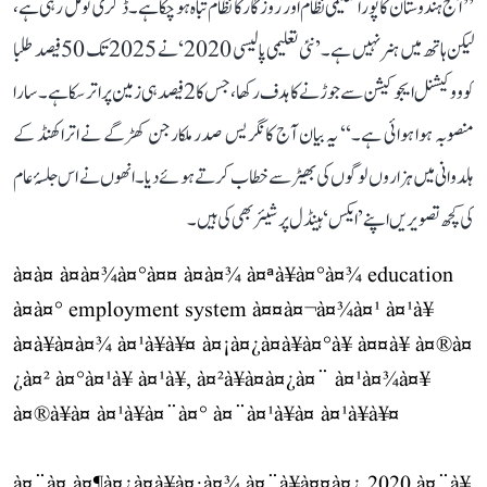
’’آج ہندوستان کا پورا تعلیمی نظام اور روزگار کا نظام تباہ ہو چکا ہے۔ ڈگری تو مل رہی ہے،
لیکن ہاتھ میں ہنر نہیں ہے۔ ’نئی تعلیمی پالیسی 2020‘ نے 2025 تک 50 فیصد طلبا
کو ووکیشنل ایجوکیشن سے جوڑنے کا ہدف رکھا، جس کا 2 فیصد ہی زمین پر اتر سکا ہے۔ سارا
منصوبہ ہوا ہوائی ہے۔‘‘ یہ بیان آج کانگریس صدر ملکارجن کھڑگے نے اتراکھنڈ کے
ہلدوانی میں ہزاروں لوگوں کی بھیڑ سے خطاب کرتے ہوئے دیا۔ انھوں نے اس جلسۂ عام
کی کچھ تصویریں اپنے ’ایکس‘ ہینڈل پر شیئر بھی کی ہیں۔
à¤à¤ à¤­à¤¾à¤°à¤¤ à¤à¤¾ à¤ªà¥à¤°à¤¾ education
à¤à¤° employment system à¤¤à¤¬à¤¾à¤¹ à¤¹à¥
à¤à¥à¤à¤¾ à¤¹à¥à¥¤ à¤¡à¤¿à¤à¥à¤°à¥ à¤¤à¥ à¤®à¤
¿à¤² à¤°à¤¹à¥ à¤¹à¥, à¤²à¥à¤à¤¿à¤¨ à¤¹à¤¾à¤¥
à¤®à¥à¤ à¤¹à¥à¤¨à¤° à¤¨à¤¹à¥à¤ à¤¹à¥à¥¤
à¤¨à¤ à¤¶à¤¿à¤à¥à¤·à¤¾ à¤¨à¥à¤¤à¤¿ 2020 à¤¨à¥