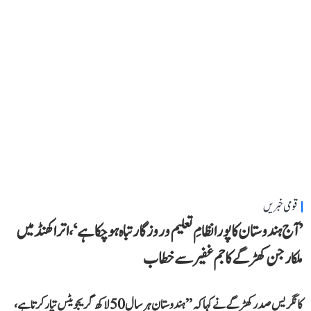
قومی خبریں
’آج ہندوستان کا پورا نظامِ تعلیم و روزگار تباہ ہو چکا ہے‘، اتراکھنڈ میں
ملکارجن کھڑگے کا جم غفیر سے خطاب
کانگریس صدر کھڑگے نے کہا کہ ’’ہندوستان ہر سال 50 لاکھ گریجویٹس تیار کرتا ہے،