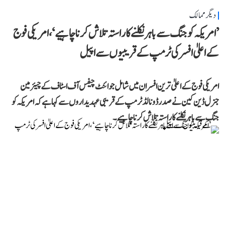
دیگر ممالک
’امریکہ کو جنگ سے باہر نکلنے کا راستہ تلاش کرنا چاہیے‘، امریکی فوج
کے اعلیٰ افسر کی ٹرمپ کے قریبیوں سے اپیل
امریکی فوج کے اعلیٰ ترین افسران میں شامل جوائنٹ چیفس آف اسٹاف کے چیئرمین
جنرل ڈین کین نے صدر ڈونالڈ ٹرمپ کے قریبی عہدیداروں سے کہا ہے کہ امریکہ کو
جنگ سے باہر نکلنے کا راستہ تلاش کرنا چاہیے۔