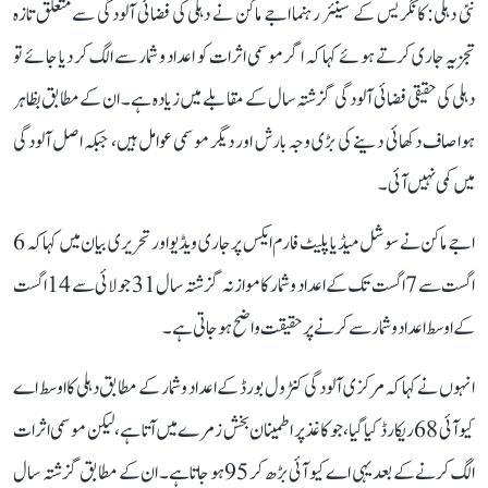
نئی دہلی: کانگریس کے سینئر رہنما اجے ماکن نے دہلی کی فضائی آلودگی سے متعلق تازہ
تجزیہ جاری کرتے ہوئے کہا کہ اگر موسمی اثرات کو اعداد و شمار سے الگ کر دیا جائے تو
دہلی کی حقیقی فضائی آلودگی گزشتہ سال کے مقابلے میں زیادہ ہے۔ ان کے مطابق بظاہر
ہوا صاف دکھائی دینے کی بڑی وجہ بارش اور دیگر موسمی عوامل ہیں، جبکہ اصل آلودگی
میں کمی نہیں آئی۔
اجے ماکن نے سوشل میڈیا پلیٹ فارم ایکس پر جاری ویڈیو اور تحریری بیان میں کہا کہ 6
اگست سے 7 اگست تک کے اعداد و شمار کا موازنہ گزشتہ سال 31 جولائی سے 14 اگست
کے اوسط اعداد و شمار سے کرنے پر حقیقت واضح ہو جاتی ہے۔
انہوں نے کہا کہ مرکزی آلودگی کنٹرول بورڈ کے اعداد و شمار کے مطابق دہلی کا اوسط اے
کیو آئی 68 ریکارڈ کیا گیا، جو کاغذ پر اطمینان بخش زمرے میں آتا ہے، لیکن موسمی اثرات
الگ کرنے کے بعد یہی اے کیو آئی بڑھ کر 95 ہو جاتا ہے۔ ان کے مطابق گزشتہ سال