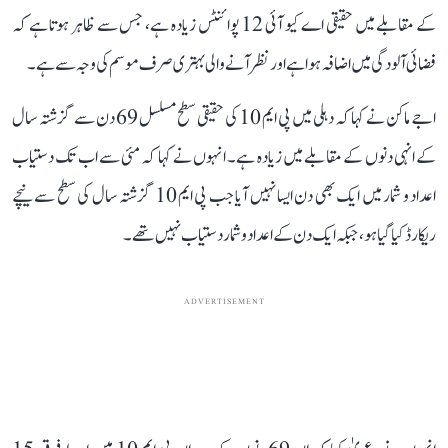
کے مقابلے میں حقیقی اے کیو آئی 12 پوائنٹس زیادہ ہے، جس سے ظاہر ہوتا ہے کہ
فضائی آلودگی میں اضافہ ہوا ہے اور نظر آنے والی بہتری صرف موسم کی وجہ سے ہے۔
اجے ماکن نے کہا کہ دہلی میں پی ایم 10 کی حقیقی سطح مسلسل 69 دن سے گزشتہ سال
کے انہی دنوں کے مقابلے میں زیادہ ہے۔ انہوں نے کہا کہ مئی سے اب تک دستیاب
اعداد و شمار میں ایک بھی دن ایسا نہیں آیا جب پی ایم 10 گزشتہ سال کی سطح سے نیچے
ریکارڈ کیا گیا ہو، جبکہ ایک دن کے اعداد و شمار دستیاب نہیں تھے۔
ADVERTISEMENT