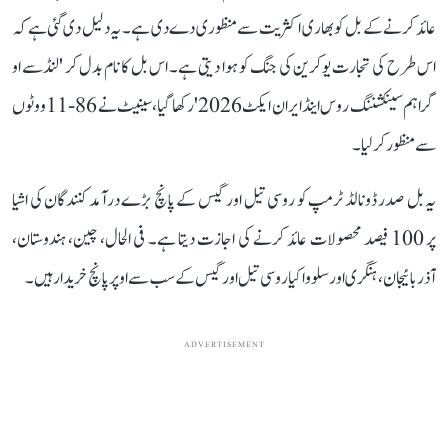
عائد کرنے کے بل کو بھاری اکثریت سے منظوری دے دی ہے۔ یہ دلیل دی گئی ہے کہ
اس طرح کی تجارت یوکرین کی جنگ کو ہوا دیتی ہے۔ اس بل کا نام بدل کر 'لنڈسے او
گراہم سینکشننگ روس اینڈ ایران ایکٹ 2026' رکھا گیا، سینیٹ نے 86-11 ووٹوں
سے منظور کر لیا۔
یہ بل صدر ڈونالڈ ٹرمپ کو روسی تیل اور گیس کے پانچ بڑے درآمد کنندگان کی اشیا
پر 100 فیصد محصولات عائد کرنے کی اجازت دیتا ہے۔ فی الحال، چین، ہندوستان،
آذربائیجان، ہنگری اور سلوواکیا روسی تیل اور گیس کے سب سے اوپر پانچ خریدار ہیں۔
ADVERTISEMENT