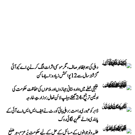
دہلی کی ہوا بظاہر صاف، مگر موسمی اثرات الگ کرنے پر اے کیو آئی
گزشتہ سال سے 12 پوائنٹس زیادہ: اجے ماکن
خلیجی خطے میں ہندوستانی جہازوں اور ملاحوں کی حفاظت حکومت کی
اولین ترجیح، 24 گھنٹے ہیلپ لائن فعال: وزارتِ خارجہ
ڈابر کو عبوری راحت: دہلی ہائی کورٹ نے ایف ایس ایس اے آئی کے
پابندی والے حکم پر لگائی روک
طلبہ و نوجوانوں کے مسائل کے حل کے لیے حکومت پُرعزم، ہر ضلع