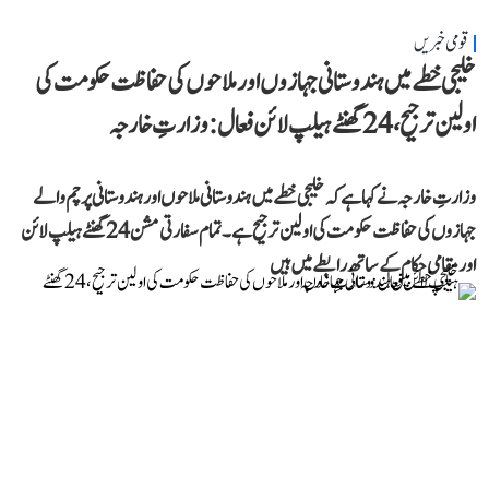
قومی خبریں
خلیجی خطے میں ہندوستانی جہازوں اور ملاحوں کی حفاظت حکومت کی
اولین ترجیح، 24 گھنٹے ہیلپ لائن فعال: وزارتِ خارجہ
وزارتِ خارجہ نے کہا ہے کہ خلیجی خطے میں ہندوستانی ملاحوں اور ہندوستانی پرچم والے
جہازوں کی حفاظت حکومت کی اولین ترجیح ہے۔ تمام سفارتی مشن 24 گھنٹے ہیلپ لائن
اور مقامی حکام کے ساتھ رابطے میں ہیں