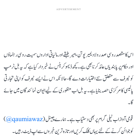
ADVERTISEMENT
اس کا مقصد روسی صدر ولادیمیر پوتن، امیر طبقے اور مالیاتی اداروں سمیت روسی رہنماؤں
اور حکام پر پابندیاں عائد کرنا بھی ہے۔ کچھ ڈیموکریٹس نے خبردار کیا ہے کہ یہ بل ٹرمپ
کو ٹیرف سے متعلق نئے اختیارات دے گا، حالانکہ اس نے ایسے ٹیرف کو اپنی تجارتی
پالیسی کا مرکزی حصہ بنایا ہے۔ یہ بل اب منظوری کے لیے ایوان نمائندگان میں جائے
گا۔
قومی آواز اب ٹیلی گرام پر بھی دستیاب ہے۔ ہمارے چینل (
qaumiawaz@
)
کو جوائن کرنے کے لئے یہاں کلک کریں اور تازہ ترین خبروں سے اپ ڈیٹ رہیں۔