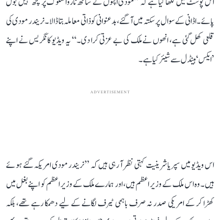
اس پوسٹ میں لکھا گیا ہے کہ ’’مودی اپنوں کے ساتھ ناروا سلوک پر کچھ نہیں بول
پائے۔ اڈانی کے سوال پر سکتہ میں آ گئے، بدعنوانی کو ذاتی معاملہ بتا ڈالا۔ نریندر مودی کی
قلعی کھل گئی ہے، انھوں نے ملک کی بے عزتی کرا دی۔‘‘ یہ ویڈیو کانگریس نے اپنے
’ایکس‘ ہینڈل سے شیئر کیا ہے۔
ADVERTISEMENT
اس ویڈیو میں سپریا شرینیت کہتی نظر آ رہی ہیں کہ ’’نریندر مودی امریکہ گئے ہوئے
ہیں۔ وہ اس ملک کے وزیر اعظم ہیں، اور ہمارے ملک کے وزیر اعظم کو اپنے بغل میں
کھڑا کر کے امریکی صدر نہ صرف باہمی ٹیرف لگانے کے لیے دھمکا رہے تھے، بلکہ