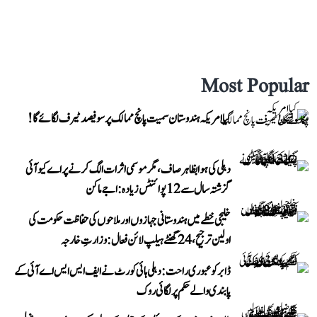
Most Popular
کیا امریکہ ہندوستان سمیت پانچ ممالک پر سو فیصد ٹیرف لگائے گا!
دہلی کی ہوا بظاہر صاف، مگر موسمی اثرات الگ کرنے پر اے کیو آئی
گزشتہ سال سے 12 پوائنٹس زیادہ: اجے ماکن
خلیجی خطے میں ہندوستانی جہازوں اور ملاحوں کی حفاظت حکومت کی
اولین ترجیح، 24 گھنٹے ہیلپ لائن فعال: وزارتِ خارجہ
ڈابر کو عبوری راحت: دہلی ہائی کورٹ نے ایف ایس ایس اے آئی کے
پابندی والے حکم پر لگائی روک