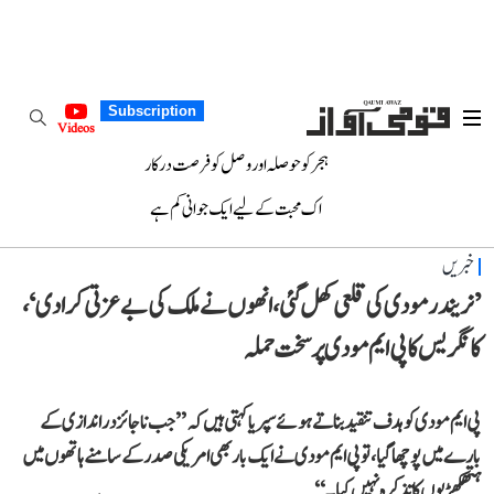
Subscription
Videos
ہجر کو حوصلہ اور وصل کو فرصت درکار
اک محبت کے لیے ایک جوانی کم ہے
خبریں
’نریندر مودی کی قلعی کھل گئی، انھوں نے ملک کی بے عزتی کرا دی‘،
کانگریس کا پی ایم مودی پر سخت حملہ
پی ایم مودی کو ہدف تنقید بناتے ہوئے سپریا کہتی ہیں کہ ’’جب ناجائز دراندازی کے
بارے میں پوچھا گیا، تو پی ایم مودی نے ایک بار بھی امریکی صدر کے سامنے ہاتھوں میں
ہتھکھڑیوں کا تذکرہ نہیں کیا۔‘‘