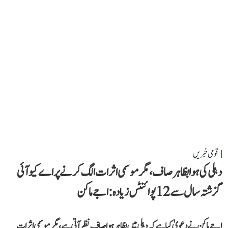
قومی خبریں
دہلی کی ہوا بظاہر صاف، مگر موسمی اثرات الگ کرنے پر اے کیو آئی
گزشتہ سال سے 12 پوائنٹس زیادہ: اجے ماکن
اجے ماکن نے دعویٰ کیا ہے کہ دہلی میں بظاہر ہوا صاف نظر آتی ہے، مگر موسمی اثرات