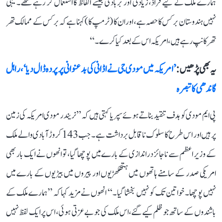
ہمارے ملک کے لیے فراڈ، زیادتی اور بربادی جیسے الفاظ کا استعمال کر رہے تھے۔ یہی
نہیں ہندوستان برکس کا حصہ ہے، اور ان کا (ٹرمپ کا) کہنا ہے کہ برکس کے ممالک تھر
تھر کانپ رہے ہیں، امریکہ اس کے بعد کیا کرے۔‘‘
یہ بھی پڑھیں :
’امریکہ میں مودی جی نے اڈانی کی بدعنوانی پر پردہ ڈال دیا‘، راہل
گاندھی کا تبصرہ
پی ایم مودی کو ہدف تنقید بناتے ہوئے سپریا کہتی ہیں کہ ’’نریندر مودی امریکہ کی زمین
پر ہیں اور اس طرح کا سلوک ناقابل برداشت ہے۔ جب 143 کروڑ آبادی والے ملک
کے وزیر اعظم سے ناجائز دراندازی کے بارے میں پوچھا گیا، تو انھوں نے ایک بار بھی
امریکی صدر کے سامنے ہاتھوں میں ہتھکھڑیوں اور پیروں میں بیڑیوں کے بارے میں
نہیں پوچھا۔ خواتین تک کو نہیں بخشا گیا۔‘‘ انھوں نے مزید کہا کہ ’’ہمارے ملک کے
باشندوں کے ساتھ جو ظلم کیے گئے، اس ملک کی جو بے عزتی ہوئی، اس پر ایک لفظ نہیں