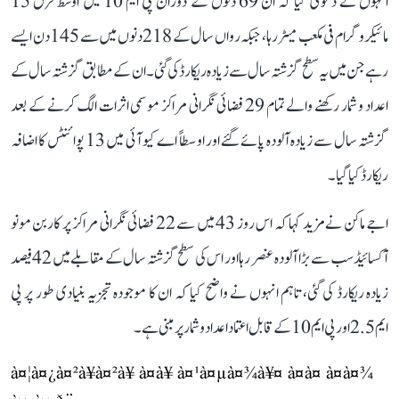
انہوں نے دعویٰ کیا کہ ان 69 دنوں کے دوران پی ایم 10 میں اوسط فرق 15
مائیکروگرام فی مکعب میٹر رہا، جبکہ رواں سال کے 218 دنوں میں سے 145 دن ایسے
رہے جن میں یہ سطح گزشتہ سال سے زیادہ ریکارڈ کی گئی۔ ان کے مطابق گزشتہ سال کے
اعداد و شمار رکھنے والے تمام 29 فضائی نگرانی مراکز موسمی اثرات الگ کرنے کے بعد
گزشتہ سال سے زیادہ آلودہ پائے گئے اور اوسطاً اے کیو آئی میں 13 پوائنٹس کا اضافہ
ریکارڈ کیا گیا۔
اجے ماکن نے مزید کہا کہ اس روز 43 میں سے 22 فضائی نگرانی مراکز پر کاربن مونو
آکسائیڈ سب سے بڑا آلودہ عنصر رہا اور اس کی سطح گزشتہ سال کے مقابلے میں 42 فیصد
زیادہ ریکارڈ کی گئی، تاہم انہوں نے واضح کیا کہ ان کا موجودہ تجزیہ بنیادی طور پر پی
ایم 2.5 اور پی ایم 10 کے قابل اعتماد اعداد و شمار پر مبنی ہے۔
à¤¦à¤¿à¤²à¥à¤²à¥ à¤à¥ à¤¹à¤µà¤¾à¥¤ à¤à¤ à¤à¤¾