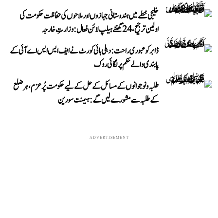
خلیجی خطے میں ہندوستانی جہازوں اور ملاحوں کی حفاظت حکومت کی
اولین ترجیح، 24 گھنٹے ہیلپ لائن فعال: وزارتِ خارجہ
ڈابر کو عبوری راحت: دہلی ہائی کورٹ نے ایف ایس ایس اے آئی کے
پابندی والے حکم پر لگائی روک
طلبہ و نوجوانوں کے مسائل کے حل کے لیے حکومت پُرعزم، ہر ضلع
کے طلبہ سے مشورے لیں گے: ہیمنت سورین
ADVERTISEMENT