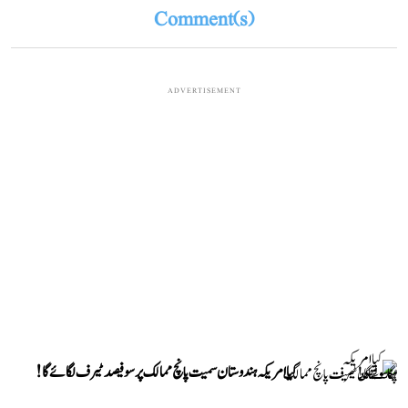
Comment(s)
ADVERTISEMENT
کیا امریکہ ہندوستان سمیت پانچ ممالک پر سو فیصد ٹیرف لگائے گا!