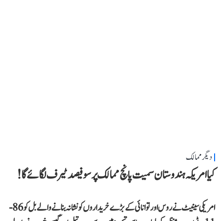
دیگر ممالک
کیا امریکہ ہندوستان سمیت پانچ ممالک پر سو فیصد ٹیرف لگائے گا!
امریکی سینیٹ نے روس اور توانائی کے بڑے خریداروں کو نشانہ بنانے والے بل کو 86-