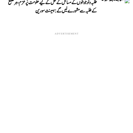
طلبہ و نوجوانوں کے مسائل کے حل کے لیے حکومت پُرعزم، ہر ضلع
کے طلبہ سے مشورے لیں گے: ہیمنت سورین
ADVERTISEMENT