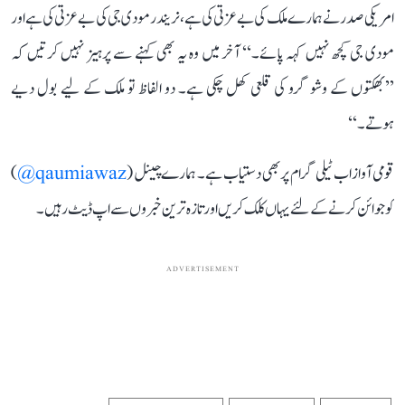
امریکی صدر نے ہمارے ملک کی بے عزتی کی ہے، نریندر مودی جی کی بے عزتی کی ہے اور
مودی جی کچھ نہیں کہہ پائے۔‘‘ آخر میں وہ یہ بھی کہنے سے پرہیز نہیں کرتیں کہ
’’بھکتوں کے وشو گرو کی قلعی کھل چکی ہے۔ دو الفاظ تو ملک کے لیے بول دیے
ہوتے۔‘‘
قومی آواز اب ٹیلی گرام پر بھی دستیاب ہے۔ ہمارے چینل (
qaumiawaz@
)
کو جوائن کرنے کے لئے یہاں کلک کریں اور تازہ ترین خبروں سے اپ ڈیٹ رہیں۔
ADVERTISEMENT