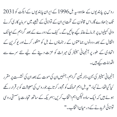
روس پر پابندیوں کے علاوہ، یہ بل 1996 کے ایران پابندیوں کے ایکٹ کو 2031
تک بڑھا دے گا۔ اس قانون کے تحت ایران کے توانائی کے شعبے میں سرمایہ کاری کرنے
والی کمپنیوں پر جرمانے عائد کیے جائیں گے۔ کیف کے دورے کے بعد گراہم کے اچانک
انتقال کے بعد، دونوں جماعتوں کے رہنماؤں نے بل کو منظور کرنے اور یوکرین کے
اتحادی کے طور پر آنجہانی سینیٹر کی میراث کو عزت دینے کے لیے نئے سرے سے
اقدامات کیے ہیں۔
آنجہانی سینیٹر کی بہن، ڈارلین گراہم ،جنہیں ان کی موت کے بعد ان کی نشست پر مقرر
کیا گیا تھا، نے کہا، "یہ بل اہم ممالک کو مجبور کرتا ہے جو روس کی معیشت کو برقرار رکھے
ہوئے ہیں کہ ایک سادہ لیکن اہم انتخاب کریں: امریکہ کے ساتھ تجارت یا سستی روسی
توانائی خریدنے کے درمیان انتخاب۔"