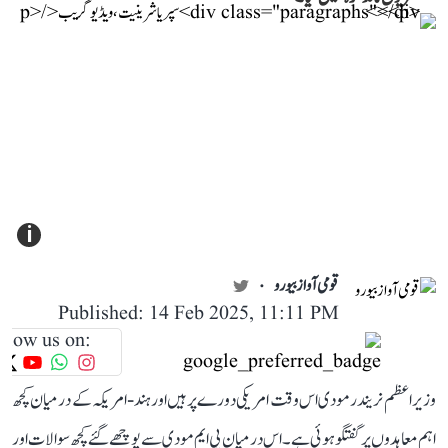
i
قومی آواز بیورو
Published: 14 Feb 2025, 11:11 PM
llow us on:
وزیر اعظم نریندر مودی اس وقت امریکی دورے پر ہیں اور ہند-امریکہ کے درمیان کچھ
اہم معاہدوں پر گفتگو ہوئی ہے۔ اس درمیان پی ایم مودی سے پوچھے گئے کچھ سوالات اور