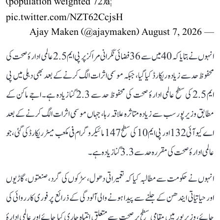
(population weighted 72)â¦
pic.twitter.com/NZT62CcjsH
August 7, 2026
— Ajay Maken (@ajaymaken)
انہوں نے بتایا کہ 40 میں سے 36 فضائی نگرانی مراکز پر پی ایم 2.5 عالمی ادارۂ صحت کی
محفوظ حد سے زیادہ ریکارڈ کیا گیا، جبکہ موسمی اثرات الگ کرنے کے بعد بھی دہلی میں پی
ایم 2.5 کی سطح عالمی ادارۂ صحت کی محفوظ حد سے 2.3 گنا زیادہ ہے۔ اجے ماکن کے
مطابق وزیرپور سب سے زیادہ متاثرہ علاقہ رہا، جہاں موسمی اثرات الگ کرنے کے بعد
اے کیو آئی 132 اور پی ایم 10 کی سطح 147 مائیکروگرام فی مکعب میٹر ریکارڈ کی گئی، جو
عالمی ادارۂ صحت کی مقررہ حد سے 3.3 گنا زیادہ ہے۔
انہوں نے حکومت سے مطالبہ کیا کہ تعمیراتی دھول، سڑکوں کی گرد، صنعتوں، گاڑیوں
اور حیاتیاتی ایندھن کے جلنے سے پیدا ہونے والی آلودگی کے ذرائع پر فوری کارروائی کی
جائے، وزیرپور میں مقامی سطح پر صحت سے متعلق انتباہ جاری کیا جائے اور عالمی ادارۂ