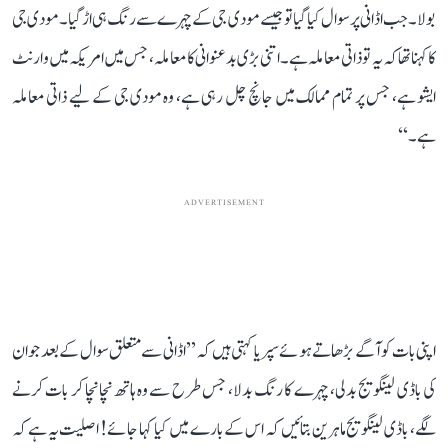
بولا۔ جب اڈانی پر سوال کیا گیا تو جیسے مودی جی کے چہرے سے رنگ ہی اڑ گیا۔ مودی جی
کا کہنا تھا کہ یہ تو ذاتی معاملہ ہے۔ اتنی بڑی بدعنوانی کا معاملہ، جس میں امریکہ میں وارنٹ
ایشو ہے، جس پر تمام ممالک میں جانچ چل رہی ہے، وہ مودی جی کے لیے ذاتی معاملہ
ہے۔‘‘
ADVERTISEMENT
اپنی بات کو آگے بڑھاتے ہوئے سپریا کہتی ہیں کہ ’’اڈانی سے متعلق سوال کے بعد جو ان
کی باڈی لینگویج بدلی، چہرے کا رنگ بدلا، جس طرح سے وہ ہاتھ نچا نچا کر بات کرنے
لگے، باڈی لینگویج ماہرین بتائیں کہ اس کے بارے میں کیا کہا جائے! اصلیت یہ ہے کہ