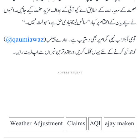
صحت کے معیارات کے مطابق اے کیو آئی کے اہداف مزید سخت کیے جائیں۔ انہوں
نے اپنے بیان کے اختتام پر کہا، ’’سانس لینا بنیادی حق ہے، سہولت نہیں۔‘‘
قومی آواز اب ٹیلی گرام پر بھی دستیاب ہے۔ ہمارے چینل (
qaumiawaz@
)
کو جوائن کرنے کے لئے یہاں کلک کریں اور تازہ ترین خبروں سے اپ ڈیٹ رہیں۔
ADVERTISEMENT
Weather Adjustment
Claims
AQI
ajay maken