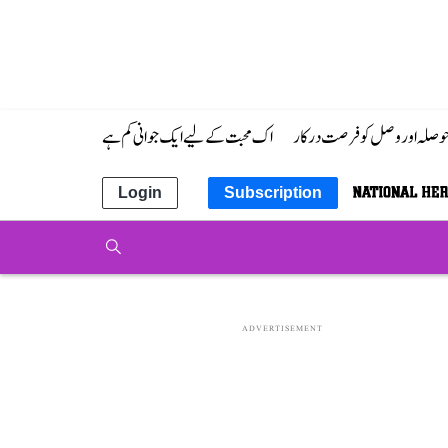
 حوصلہ اور وصل کو فرصت درکار
اک محبت کے لیے ایک جوانی کم ہے
Login
Subscription
ADVERTISEMENT