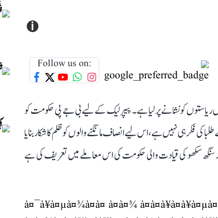
i
Follow us on:
ں ریاستوں کو نشانے پر لیا ہے۔ پیپر لیک کے لیے بی جے پی حکومت کو
با کی فکر ہی نہیں ہے، اس لیے انصاف مانگنے والوں کو ظلم کا شکار بنایا
ر سنگھ سکھو کی قیادت والی حکومت کی اس معاملے میں تعریف کی ہے
à¤¯à¥à¤µà¤¾à¤à¤ à¤à¤¾ à¤à¤à¥à¤à¥à¤µà