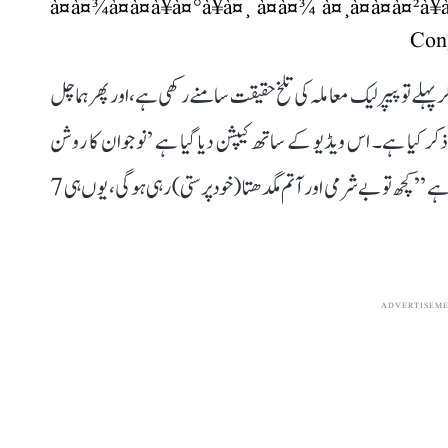
à¤à¤¾à¤à¤à¥à¤°à¥à¤¸ à¤à¤¾ à¤¸à¤à¤à¤²à¥à
پہلے تو پیپر لیک معاملہ کی تلخ حقیقت سامنے رکھی ہے، اور پھر ہماچل
ر کیا ہے۔ اس ویڈیو کے ساتھ کیپشن دیا گیا ہے ’نوجوان کا روشن
مستقبل، کانگریس کا عزم‘۔ ویڈیو کا آغاز ان جملوں سے ہوتا ہے ’’کچھ تو بے شرمی اور آتم مگدھتا (خود پرستی) رہی ہوگی، یوں ہی 7
ADVERTISEM