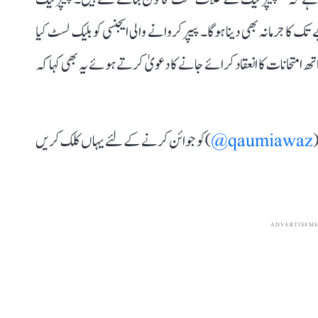
ڑ روپے تک کا جرمانہ بھی دینا ہوگا۔ پیپر کروانے والی ایجنسی کو بلیک لسٹ کیا
متحانات کا انعقاد کرائے جانے کا دعویٰ کرتے ہوئے یہ بھی کہا کہ
(
qaumiawaz@
) کو جوائن کرنے کے لئے یہاں کلک کریں
ADVERTISEM