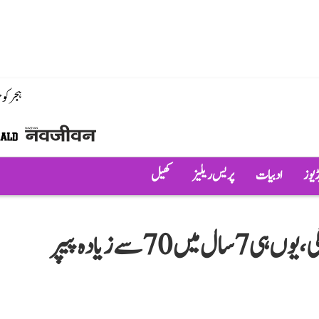
ہجر کو
ڈیوز
ادبیات
پریس ریلیز
کھیل
’کچھ تو بے شرمی اور خود پرستی رہی ہوگی، یوں ہی 7 سال میں 70 سے زیادہ پیپر