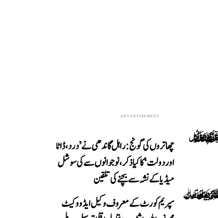
ADVERTISEMENT
چھاتروں کی گونج: راہل گاندھی نے ’درد، ڈاٹا
اور دولت‘ کا کیا ذکر، نوجوانوں سے کی سوشل
میڈیا کے نشہ سے بچنے کی تلقین
سپریم کورٹ کے معروف وکیل ایڈووکیٹ