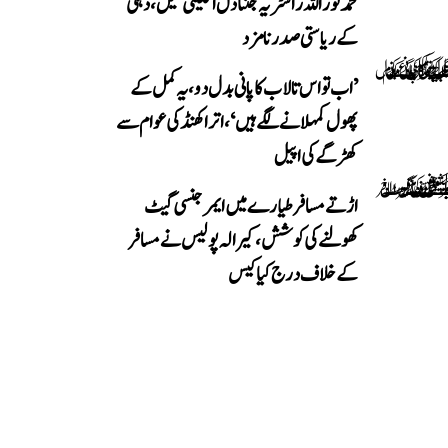
محمد نور اللہ راشٹریہ جنتا دل اقلیتی سیل، دہلی
کے ریاستی صدر نامزد
’اب تو اس تالاب کا پانی بدل دو، یہ کمل کے
پھول کمہلانے لگے ہیں‘، اتراکھنڈ کی عوام سے
کھڑگے کی اپیل
اڑتے مسافر طیارے میں ایمرجنسی گیٹ
کھولنے کی کوشش، کیرالہ پولیس نے مسافر
کے خلاف درج کیا کیس