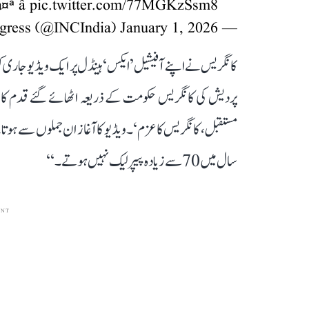
¤ª â
pic.twitter.com/77MGKzSsm8
January 1, 2026
— Congress (@INCIndia)
کانگریس نے اپنے آفیشیل ’ایکس‘ ہینڈل پر ایک ویڈیو جاری کر 
پردیش کی کانگریس حکومت کے ذریعہ اٹھائے گئے قدم کا ذک
سال میں 70 سے زیادہ پیپر لیک نہیں ہوتے۔‘‘
ENT