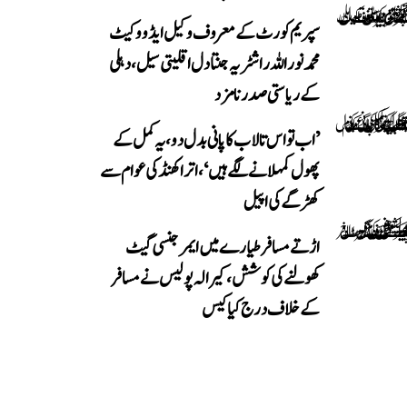
سپریم کورٹ کے معروف وکیل ایڈووکیٹ
محمد نور اللہ راشٹریہ جنتا دل اقلیتی سیل، دہلی
کے ریاستی صدر نامزد
’اب تو اس تالاب کا پانی بدل دو، یہ کمل کے
پھول کمہلانے لگے ہیں‘، اتراکھنڈ کی عوام سے
کھڑگے کی اپیل
اڑتے مسافر طیارے میں ایمرجنسی گیٹ
کھولنے کی کوشش، کیرالہ پولیس نے مسافر
کے خلاف درج کیا کیس