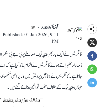
قومی آواز بیورو
Published: 01 Jan 2026, 9:11
PM
کانگریس نے ایک بار پھر پیپر لیک معاملے پر بی جے پی حکمرا
ذمہ دار ٹھہراتے ہوئے کانگریس نے الزام عائد کیا ہے کہ اسے طل
جاتا ہے۔ کانگریس نے ہماچل پردیش میں وزیر اعلیٰ سکھوند
جہاں پیپر لیک کے خلاف سخت قوانین بنائے گئے ہیں۔
¤² à¤­à¤µà¤¿à¤·à¥à¤¯