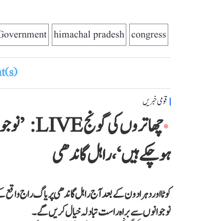
Government
himachal pradesh
congress
(s)
قومی خبریں
چھاتروں کی
ہو چکے ہیں‘، راہل گاندھی
کوٹا اور دہرادون کے بعد آج راہل گاندھی پریاگ راج واقع کے
نوجوانوں سے براہ راست تبادلہ خیال کریں گے۔