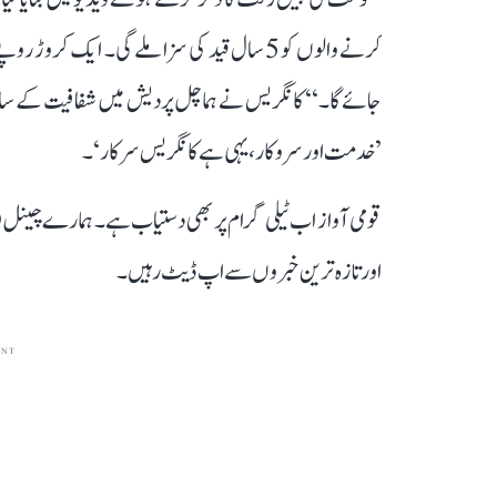
کرنے والوں کو 5 سال قید کی سزا ملے گی۔ ایک کرو
جائے گا۔‘‘ کانگریس نے ہماچل پردیش میں شفافیت کے ساتھ ا
’خدمت اور سروکار، یہی ہے کانگریس سرکار‘۔
قومی آواز اب ٹیلی گرام پر بھی دستیاب ہے۔ ہمارے چینل 
اور تازہ ترین خبروں سے اپ ڈیٹ رہیں۔
ENT