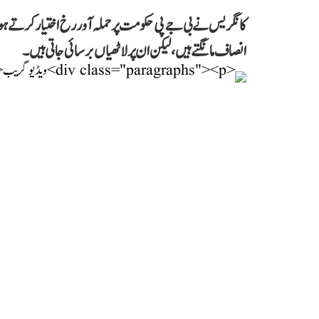
کانگریس نے بی جے پی حکومت پر حملہ آور رخ اختیار کرتے ہ
انصاف مانگتے ہیں، لیکن ان پر لاٹھیاں برسائی جاتی ہیں۔