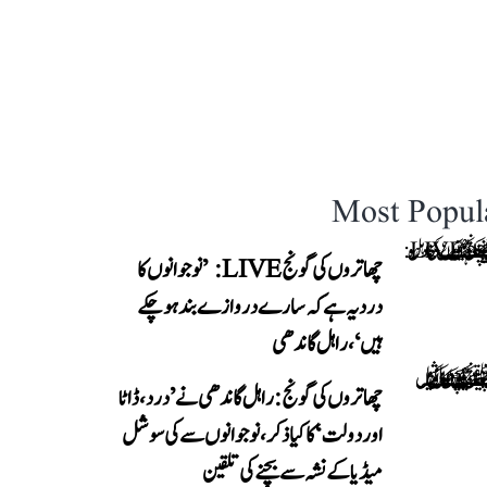
Most Popul
چھاتروں کی گونج LIVE: ’نوجوانوں کا
درد یہ ہے کہ سارے دروازے بند ہو چکے
ہیں‘، راہل گاندھی
چھاتروں کی گونج: راہل گاندھی نے ’درد، ڈاٹا
اور دولت‘ کا کیا ذکر، نوجوانوں سے کی سوشل
میڈیا کے نشہ سے بچنے کی تلقین