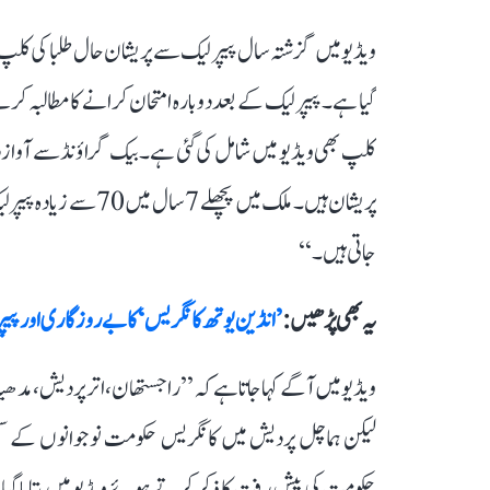
ویڈیو میں گزشتہ سال پیپر لیک سے پریشان حال طلبا کی کلپ 
گیا ہے۔ پیپر لیک کے بعد دوبارہ امتحان کرانے کا مطالبہ کرت
کلپ بھی ویڈیو میں شامل کی گئی ہے۔ بیک گراؤنڈ سے آواز 
پریشان ہیں۔ ملک میں پچ
جاتی ہیں۔‘‘
یہ بھی پڑھیں :
’انڈین یوتھ کانگریس‘ کا بے روزگاری اور پیپر
ویڈیو میں آگے کہا جاتا ہے کہ ’’راجستھان، اتر پردیش، مدھی
لیکن ہماچل پردیش میں کانگریس حکومت نوجوانوں کے س
حکومت کی پیش رفت کا ذکر کرتے ہوئے ویڈیو میں بتایا گی