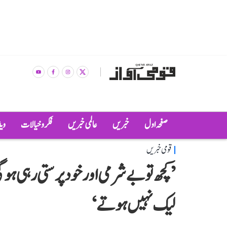
صفحہ اول
خبریں
عالمی خبریں
فکر و خیالات
وی
قومی خبریں
لیک نہیں ہوتے‘