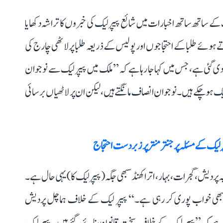
کے ساتھ ساتھ اخبارات میں شائع پیپر لیک کی خبروں کا تراشہ دکھایا
ے ہوئے طلبا کے احتجاجوں اور پولیس کے ذریعہ طلبا پر لاٹھی چارج کی
دی گئی ہے، جس میں کہا جا رہا ہے کہ ’’ملک میں پیپر لیک سے نوجوان
ھلے 7 سال میں 70 سے زیادہ پیپر لیک ہو چکے ہیں۔ نوجوان انصاف مانگتے ہیں، لیکن ان پر لاٹھیاں برسائی
 لیک کے مسئلہ پر جنتر منتر پر زبردست احتجاج
ہ پردیش، گجرات، بہار، اتراکھنڈ سبھی جگہ (پیپر لیک کا) یہی حال ہے۔
بھی خواب پوری کر رہی ہے۔‘‘ پیپر لیک کے خلاف ہماچل پردیش
ا ہے کہ ’’پیپر لیک کے خلاف سخت قانون بنائے گئے ہیں۔ پیپر لیک