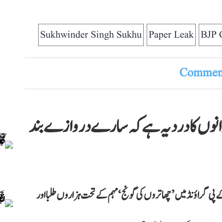
Sukhwinder Singh Sukhu
Paper Leak
BJP 
Comment
 گونج LIVE: ’نوجوانوں کا درد یہ ہے کہ سارے دروازے بند
 پی گراؤنڈ میں ’چھاتروں کی گونج‘ مہم کے تحت ہزاروں طلبا اور